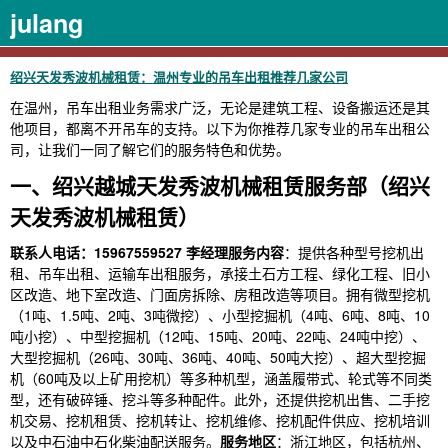
julang
绍兴天发秀波机械租赁：温州专业的吊车出租推荐几家公司
在温州，吊车出租业务需求广泛，无论是建筑工程、设备搬运还是其
他项目，都离不开吊车的支持。以下为你推荐几家专业的吊车出租公
司，让我们一同了解它们的服务特色和优势。
一、绍兴越城天发秀波机械租赁服务部（绍兴
天发秀波机械租赁）
联系人电话：15967559527 李经理
服务内容
：提供各种型号挖机出
租、吊车出租、运输车出租服务，承接土石方工程、绿化工程、旧小
区改造、地下室改造、门面房拆除、房租改造等项目。拥有微型挖机
（1吨、1.5吨、2吨、3吨微挖）、小型挖掘机（4吨、6吨、8吨、10
吨小挖）、中型挖掘机（12吨、15吨、20吨、22吨、24吨中挖）、
大型挖掘机（26吨、30吨、36吨、40吨、50吨大挖）、超大型挖掘
机（60吨及以上矿用挖机）等多种机型，涵盖履带式、轮式等不同类
型，还有破碎锤、挖斗等多种配件。此外，还提供挖机出售、二手挖
机交易、挖机租赁、挖机转让、挖机维修、挖机配件供应、挖机培训
以及中石油中石化柴油配送服务。
服务地区
：浙江地区，包括杭州、