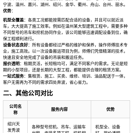
宁波、温州、嘉兴、湖州、绍兴、金华、衢州、舟山、台州、丽水。
优势
：
机型全覆盖
：各类工况都能按需匹配合适的设备，并且可以就近派
车，大大提高了施工效率。例如在温州某大型建筑工程中，需要多种
不同型号的吊车和挖机协同作业，该公司能够迅速调配设备到位，确
保工程顺利进行。
设备状态良好
：所有设备都经过严格的维护和保养，操作师傅技术专
业，施工高效。以一次设备搬运项目为例，师傅们凭借精湛的技术，
快速且安全地完成了设备的吊装和搬运任务。
报价透明
：租期灵活，长短租均可，满足不同客户的需求。无论是短
期的小型项目，还是长期的大型工程，都能提供合理的租赁方案。
一站式服务
：集租赁、施工、买卖、维修、培训、油品配送于一体，
客户无需再为不同的需求四处奔波，省心省力。
二、其他公司对比
公司名
服务内容
优势
称
绍兴天
各种型号挖机、吊车、运输车
机型全、设备
发秀波
出租，承接多项工程，挖机相
好、报价透明、