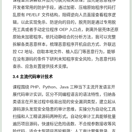
课程重点讲解软件加壳与脱壳相关原理，加壳是恶意程序
开发者常用的防护手段，通过加密、压缩原始程序代码打
乱原有 PE/ELF 文件结构，阻碍逆向人员直接查看程序逻
辑，以此实现免杀、防逆向的目的，脱壳则是通过专用脱
壳工具或者手动定位程序 OEP 入口点，剥离外层壳体还原
原始未加密程序。依托动静结合的分析方法，我可以完整
拆解各类恶意样本，梳理恶意程序开机自启方式、外联远
控 C2 地址、窃取本地文件、植入后门等恶意行为，能够
在没有源码的条件下研判未知程序安全风险，为恶意代码
查杀、应急处置提供技术支撑。
3.4 主流代码审计技术
课程围绕 PHP、Python、Java 三种当下主流开发语言开
展代码审计实训，区分不同编程语言的语法特性，归纳各
类语言在开发过程中极易出现的安全漏洞类型，建立起从
源码源头发现安全隐患的审计思维，实操分为自动化工具
扫描和人工精读源码两种形式。自动化审计工具能够批量
遍历项目源码，快速标记危险函数、不合规参数接收等风
险代码，适合大型项目首轮粗筛；人工审计聚焦登录、支