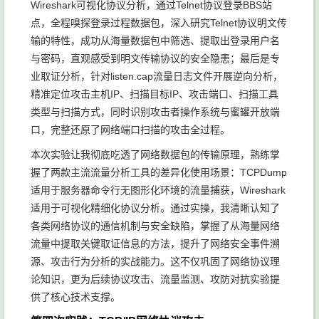
Wireshark可视化协议分析，通过Telnet协议登录BBS站
点，全程嗅探登录过程数据包，深入研究Telnet协议明文传
输的特性，成功从海量数据包中筛选、提取出登录用户名
与密码，直观感受到明文传输协议的安全隐患；最后是专
业取证分析，针对listen.cap流量日志文件开展逆向分析，
精准定位攻击主机IP、扫描目标IP、攻击端口、扫描工具
类型与扫描方式，同时识别攻击者操作系统与蜜罐开放端
口，完整还原了网络端口扫描的攻击全过程。
本次实验让我彻底吃透了网络数据包的传输原理，熟练掌
握了两款主流流量分析工具的差异化使用场景：TCPDump
适用于服务器命令行无图形化环境的流量捕获，Wireshark
适用于可视化精细化协议分析。通过实操，我清晰认知了
各类网络协议的通信机制与安全缺陷，掌握了从海量网络
流量中提取关键取证信息的方法，提升了网络安全事件溯
源、攻击行为分析的实战能力。这不仅巩固了网络协议理
论知识，更为后续协议攻击、流量监测、攻防对抗实验提
供了核心技术支撑。