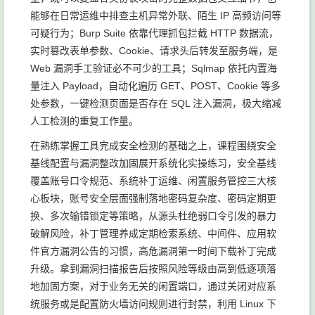
能够在日常运维中排查主机异常外联、陌生 IP 高频访问等
可疑行为；Burp Suite 依靠代理抓包拦截 HTTP 数据流，
实时篡改表单参数、Cookie、请求头后转发至服务端，是
Web 漏洞手工验证必不可少的工具；Sqlmap 依托内置海
量注入 Payload，自动化遍历 GET、POST、Cookie 等多
处参数，一键检测页面是否存在 SQL 注入漏洞，极大缩减
人工检测的重复工作量。
在熟练掌握工具完成安全检测的基础之上，课程围绕安全
基线配置与漏洞整改加固展开系统化实操练习，安全基线
覆盖账号口令规范、系统补丁运维、闲置服务管控三大核
心板块，账号安全层面强制落地密码复杂度、密码定期更
换、多次输错锁定等策略，从源头杜绝弱口令引发的暴力
破解风险，补丁管理养成定期检索系统、中间件、应用软
件官方漏洞公告的习惯，高危漏洞第一时间下载补丁完成
升级。拿到漏洞扫描报告后按照风险等级由高到低逐项落
地加固方案，对于业务无关的闲置端口，通过关闭对应系
统服务或是配置防火墙访问规则进行封禁，利用 Linux 下