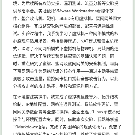
境，为后续所有攻防实操、漏洞测试、流量分析等实验提
供基础平台。实验依托VMware Workstations虚拟化软
件，整合攻击机、靶机、SEED专用虚拟机、蜜网网关四大
核心组件，完成整套攻防环境的部署、配置与连通性测
试。实验过程中，我系统学习了虚拟机三种网络模式的核
心原理与适用场景，包括桥接模式、NAT模式和仅主机模
式，厘清了不同网络模式下虚拟机与物理机、局域网的通
信逻辑，解决了后续实验网络配置的基础认知问题。同
时，重点研究了蜜罐、蜜网及蜜网网关的安全机制，理解
了蜜网网关作为网络诱饵的核心作用——通过主动暴露漏
洞吸引攻击流量，监控网卡接口捕获全部攻击行为，以此
分析攻击者的攻击路径、手段和漏洞利用方式。
在环境搭建实操中，我完成了虚拟机镜像导入、拓扑结构
绘制、IP地址配置、网络连通性测试、系统软件更新、蜜
网网关参数配置等全流程操作，全面重温了Linux系统基础
操作与环境配置命令。同时，借助本次实验，我熟练掌握
了Markdown语法，完成了实验博客的规范化撰写，改变了
以往仅将文档转为PDF存档的习惯，养成了实操记录、知