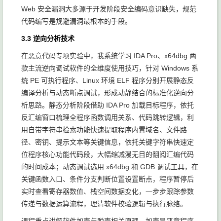
Web 安全漏洞大多源于开发阶段安全编码意识缺失，规范
代码编写是规避漏洞最根本的手段。
3.3 逆向分析技术
在恶意代码专项实验中，我系统学习 IDA Pro、x64dbg 两
款主流逆向调试软件的全维度使用技巧，针对 Windows 系
统 PE 可执行程序、Linux 环境 ELF 程序分别开展静态反
编译分析与动态断点调试，形成动静结合的标准化逆向分
析思路。静态分析阶段借助 IDA Pro 加载目标程序，依托
反汇编窗口梳理全程序函数调用关系、代码跳转逻辑，利
用自带字符串检索功能快速提取程序内置域名、文件路
径、密钥、提示文本等关键信息，依托关键字符串快速定
位程序核心功能代码段，大幅缩减漫无目的翻阅汇编代码
的时间成本；动态调试选用 x64dbg 和 GDB 调试工具，在
关键函数入口、条件分支判断位置设置断点，程序暂停后
实时查看寄存器数值、栈空间数据变化，一步步跟踪参数
传递与数据运算流程，理清软件校验逻辑与执行脉络。