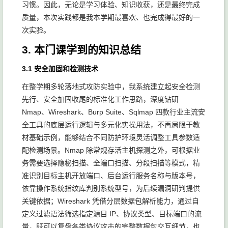
习惯。因此，无论是学习体验、知识收获，还是最终完成
质量，本次实践都是我本学期最喜欢、也完成得最好的一
次实验。
3. 本门课学到的知识总结
3.1 安全加固和检测技术
在整学期多轮落地式攻防实验中，我系统建立起安全检测
先行、安全加固收尾的标准化工作思路，深度钻研
Nmap、Wireshark、Burp Suite、Sqlmap 四款行业主流安
全工具的底层运行逻辑与多元化实操用法，不再局限于教
材基础示例，能够结合不同防护环境灵活调整工具参数适
配检测场景。Nmap 除常规存活主机探测之外，可根据业
务需要选择隐秘扫描、全端口扫描、分段扫描等模式，精
准识别目标主机开放端口、后台运行服务名称与版本号，
依靠操作系统指纹库判别系统型号，为后续漏洞研判提供
关键依据；Wireshark 凭借分层数据包解析能力，通过自
定义过滤语法筛选指定源目 IP、协议类型、目标端口的流
量，既可以复盘各类协议攻击的完整数据包交互细节，也