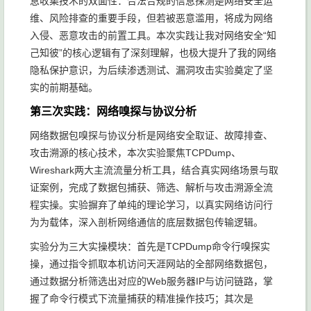
息收集技术的双面性：合法合规的信息探测是网络安全运
维、风险排查的重要手段，但若被恶意滥用，将成为网络
入侵、恶意攻击的前置工具。本次实践让我对网络安全“知
己知彼”的核心逻辑有了深刻理解，也极大提升了我的网络
隐私保护意识，为后续渗透测试、漏洞攻击实验奠定了坚
实的前期基础。
第三次实践：网络嗅探与协议分析
网络数据包嗅探与协议分析是网络安全取证、故障排查、
攻击溯源的核心技术，本次实验聚焦TCPDump、
Wireshark两大主流流量分析工具，结合真实网络场景与取
证案例，完成了数据包捕获、筛选、解析与攻击溯源全流
程实操。实验摒弃了单纯的理论学习，以真实网络访问行
为为载体，深入剖析网络通信的底层数据包传输逻辑。
实验分为三大实操模块：首先是TCPDump命令行嗅探实
操，通过指令抓取本机访问天涯网站的全部网络数据包，
通过数据分析筛选出对应的Web服务器IP与访问链路，掌
握了命令行模式下流量捕获的精准操作技巧；其次是