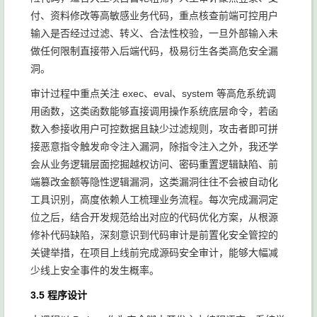
付、资料修改等高敏感业务代码，重点核查前端可控用户
输入是否经过过滤、转义、合法性校验，一旦外部输入未
做任何限制直接带入后端代码，极易衍生各类高危安全漏
洞。
审计过程中重点关注 exec、eval、system 等高危系统调
用函数，这类函数能够直接调用操作系统底层命令，若函
数入参接收用户可控数据且缺少过滤规则，攻击者即可拼
接恶意指令触发命令注入漏洞，除指令注入之外，我还学
会从业务逻辑层面挖掘越权访问、密码重置逻辑缺陷、前
端篡改金额等隐性逻辑漏洞，这类漏洞往往不会被自动化
工具识别，高度依赖人工梳理业务流程。每次完成漏洞定
位之后，结合开发规范给出对应的代码优化方案，从根源
修补代码缺陷，深刻意识到代码审计是前置化安全管控的
关键举措，在项目上线前完成源码安全审计，能够大幅减
少线上安全事件的发生概率。
3.5 程序设计