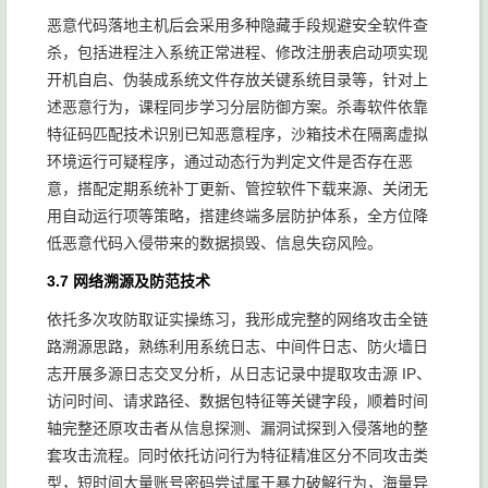
恶意代码落地主机后会采用多种隐藏手段规避安全软件查
杀，包括进程注入系统正常进程、修改注册表启动项实现
开机自启、伪装成系统文件存放关键系统目录等，针对上
述恶意行为，课程同步学习分层防御方案。杀毒软件依靠
特征码匹配技术识别已知恶意程序，沙箱技术在隔离虚拟
环境运行可疑程序，通过动态行为判定文件是否存在恶
意，搭配定期系统补丁更新、管控软件下载来源、关闭无
用自动运行项等策略，搭建终端多层防护体系，全方位降
低恶意代码入侵带来的数据损毁、信息失窃风险。
3.7 网络溯源及防范技术
依托多次攻防取证实操练习，我形成完整的网络攻击全链
路溯源思路，熟练利用系统日志、中间件日志、防火墙日
志开展多源日志交叉分析，从日志记录中提取攻击源 IP、
访问时间、请求路径、数据包特征等关键字段，顺着时间
轴完整还原攻击者从信息探测、漏洞试探到入侵落地的整
套攻击流程。同时依托访问行为特征精准区分不同攻击类
型，短时间大量账号密码尝试属于暴力破解行为，海量异