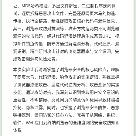
址、MD5哈希校验、多层文件解密、二进制程序逆向调
试，逐层拆解恶意攻击文件，完整还原网页木马的构造、
传播、执行全链路，精准提取攻击核心代码与漏洞信息；
其三，浏览器攻防对抗演练，攻击方构造两类不同浏览器
漏洞的攻击代码，经过代码混淆处理后生成恶意URL，模
拟邮件钓鱼传播；防守方通过解混淆分析、代码还原、漏
洞识别，精准研判攻击针对的浏览器版本与安全漏洞，完
成攻击溯源与风险处置。
本次实验让我清晰掌握了浏览器安全的核心风险点，理解
了网页木马、代码混淆、钓鱼攻击的实施逻辑，熟练掌握
了浏览器渗透攻击、恶意代码逆向分析、攻击溯源的实操
技能。通过攻防对抗，我深刻认识到终端用户安全意识的
重要性，不明链接、恶意网页的随意访问极易导致终端被
控制、隐私泄露。同时，也掌握了浏览器安全防护、恶意
链接甄别、漏洞防御的核心方法，完善了从网络、系统、
软件、Web应用到终端浏览器的全维度网络安全攻防知识
体系。