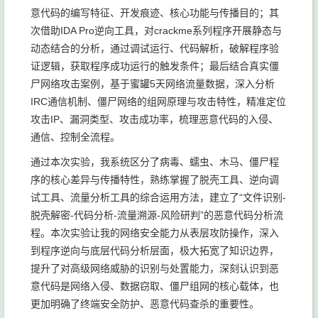
意代码的编写特征、开发痕迹、核心功能与传播目的；其
次借助IDA Pro逆向工具，对crackme系列程序开展静态与
动态结合的分析，通过调试运行、代码解析，破解程序验
证逻辑，获取程序成功运行的触发条件；最后结合真实僵
尸网络攻击案例，基于蜜罐5天网络流量数据，深入分析
IRC通信机制、僵尸网络的组网原理与攻击特性，精准定位
攻击IP、漏洞类型、攻击成功率，梳理恶意代码的入侵、
通信、控制全流程。
通过本次实验，我系统区分了病毒、蠕虫、木马、僵尸程
序的核心差异与传播特性，熟练掌握了脱壳工具、逆向调
试工具、流量分析工具的综合运用方法，建立了“文件识别-
脱壳解密-代码分析-流量溯源-风险研判”的恶意代码分析流
程。本次实验让我的网络安全能力从表层攻防操作，深入
到程序逆向与底层代码分析层面，极大拓宽了知识边界，
提升了对高级网络威胁的识别与处置能力，深刻认识到恶
意代码是网络入侵、数据窃取、僵尸组网的核心载体，也
更加明确了终端安全防护、恶意代码查杀的重要性。