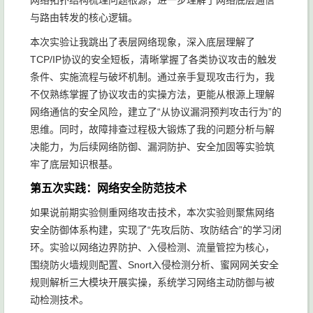
网络拓扑结构梳理问题根源，进一步理解了网络底层通信
与路由转发的核心逻辑。
本次实验让我跳出了表层网络现象，深入底层理解了
TCP/IP协议的安全短板，清晰掌握了各类协议攻击的触发
条件、实施流程与破坏机制。通过亲手复现攻击行为，我
不仅熟练掌握了协议攻击的实操方法，更能从根源上理解
网络通信的安全风险，建立了“从协议漏洞预判攻击行为”的
思维。同时，故障排查过程极大锻炼了我的问题分析与解
决能力，为后续网络防御、漏洞防护、安全加固等实验筑
牢了底层知识根基。
第五次实践：网络安全防范技术
如果说前期实验侧重网络攻击技术，本次实验则聚焦网络
安全防御体系构建，实现了“先攻后防、攻防结合”的学习闭
环。实验以网络边界防护、入侵检测、流量管控为核心，
围绕防火墙规则配置、Snort入侵检测分析、蜜网网关安全
规则解析三大模块开展实操，系统学习网络主动防御与被
动检测技术。