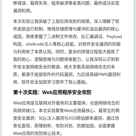
移错误、载荷失效、程序崩溃等各类问题，最终成功实现
漏洞利用。
本次实验让我突破了上层应用攻防的局限，深入理解了软
件底层运行机制、堆栈存储原理与缓冲区溢出漏洞的核心
成因。熟练掌握了二进制文件修改、反汇编调试、Payload
构造、shellcode注入等核心技能，对软件安全漏洞的挖掘
与利用有了本质认知。同时，复杂的排错过程极大锻炼了
我的耐心、逻辑思维与问题排查能力，让我深刻认识到软
件安全是网络安全的根源，绝大多数高层网络攻击的本
质，都源于底层软件的代码漏洞，为后续高级PWN漏洞利
用、软件安全加固学习筑牢了核心基础。
第十次实践：Web应用程序安全攻防
Web应用是互联网对外服务的主要载体，也是网络攻击的
高频突破口。本次实验聚焦Web应用最核心、最常见的两
类安全漏洞：SQL注入漏洞与XSS跨站脚本漏洞，通过场
景化复现、原理剖析、攻防对抗、防御加固，全面掌握
Web应用的攻防核心技术。