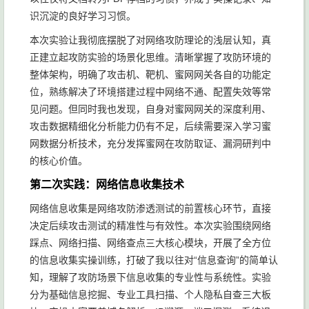
识沉淀的良好学习习惯。
本次实验让我彻底摆脱了对网络攻防理论的浅层认知，真
正建立起攻防实验的场景化思维。清晰掌握了攻防环境的
整体架构，明确了攻击机、靶机、蜜网网关各自的功能定
位，熟练解决了环境搭建过程中网络不通、配置失效等常
见问题。但同时我也发现，自身对蜜网网关的深度利用、
攻击数据精细化分析能力仍有不足，后续需要深入学习蜜
网数据分析技术，充分发挥蜜网在攻防取证、漏洞研判中
的核心价值。
第二次实践：网络信息收集技术
网络信息收集是网络攻防渗透测试的前置核心环节，直接
决定后续攻击测试的精准性与有效性。本次实验围绕网络
踩点、网络扫描、网络查点三大核心模块，开展了全方位
的信息收集实操训练，打破了我以往对“信息查询”的简单认
知，理解了攻防场景下信息收集的专业性与系统性。实验
分为基础信息挖掘、专业工具扫描、个人隐私自查三大板