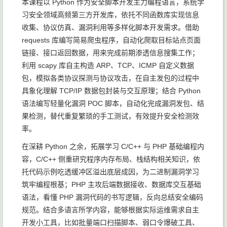
本课程以 Python 作为安全脚本开发主力编程语言，系统学
习安全领域高频第三方开发库，依托不同函数库实现信息
收集、协议仿真、漏洞利用等多样化脚本开发需求。借助
requests 库编写简易爬虫程序，自动化爬取目标站点页面
链接、接口返回数据，用来完成前期渗透信息搜集工作；
利用 scapy 库自主构造 ARP、TCP、ICMP 自定义数据
包，模拟各类协议探测与协议攻击，在自主发包的过程中
具象化理解 TCP/IP 数据包封装与交互原理；结合 Python
语法编写轻量化漏洞 POC 脚本，自动化完成漏洞发包、结
果检测，替代重复繁琐的手工测试，有效提升安全检测效
率。
在深耕 Python 之余，拓展学习 C/C++ 与 PHP 基础编程内
容，C/C++ 侧重研究程序内存布局、栈结构相关知识，依
托代码示例吃透缓冲区溢出底层成因，为二进制漏洞学习
筑牢编程根基；PHP 主攻后端数据接收、数据库交互基础
语法，看懂 PHP 漏洞代码的书写逻辑，反向总结安全编码
规范。结合多语言所学内容，能够根据实际运维需求自主
开发小工具，比如批量端口扫描脚本、弱口令爆破工具、