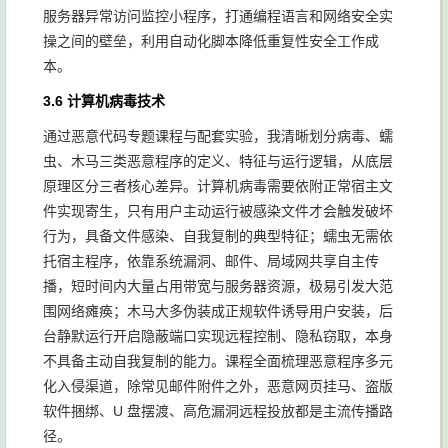
服务器异常访问监控小程序，打通编程语言和网络安全实
操之间的壁垒，利用自动化脚本降低重复性安全工作成
本。
3.6 计算机病毒技术
通过恶意代码专题课程与配套实验，我清晰划分病毒、蠕
虫、木马三类恶意程序的定义、特征与运行逻辑，从底层
原理区分三者核心差异。计算机病毒需要依附正常宿主文
件实现寄生，只有用户主动运行被感染文件才会触发破坏
行为，具备文件感染、自我复制的典型特征；蠕虫无需依
托宿主程序，依靠系统漏洞、邮件、局域网共享自主传
播，短时间内大量占用带宽与服务器资源，极易引发大范
围网络瘫痪；木马大多伪装成正规软件诱导用户安装，后
台静默运行开启隐蔽端口实现远程控制、隐私窃取，本身
不具备主动自我复制的能力。课程全面梳理恶意程序多元
化入侵渠道，除常见邮件附件之外，恶意网页挂马、盗版
软件捆绑、U 盘摆渡、高危漏洞远程投放都是主流传播路
径。