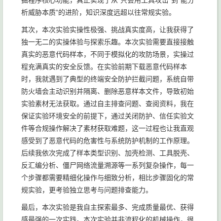
掘程序核心功能，真正实现了从“只会用工具攻击”到“能分
析威胁本质”的进阶，知识深度远超以往常规实验。
其次，本次实验实操性极强、挑战真实度高，让我获得了
独一无二的实操体验与探索乐趣。本次实验需要直接接触
真实的恶意代码样本，不同于模拟化的攻防场景，实操过
程充满真实的安全反馈。在实验前期下载恶意代码样本
时，我就遇到了典型的终端安全防护拦截问题，系统自带
防火墙会主动识别并隔离、删除恶意样本文件，导致初始
实验素材无法获取。通过自主排查问题、查阅资料，我在
保证实验环境安全的前提下，通过关闭防护、信任实验文
件等合规操作解决了素材获取难题，这一过程也让我直观
感受到了恶意代码的危害性与系统防护机制的工作原理。
后续我依次完成了样本类型识别、加壳检测、工具脱壳、
反汇编分析、僵尸网络流量溯源等一系列复杂操作，每一
个步骤都需要精细化操作与细致分析，相比步骤固化的常
规实验，更考验独立思考与问题排查能力。
最后，本次实验是我自主探索最多、完成质量最优、获得
感最强的一次实践。本次实验并非流程化的机械操作，很