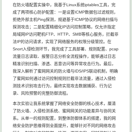
在防火墙配置实操中，我基于Linux系统iptables工具，完
成了两项核心防护配置：一是设置ICMP数据包过滤规则，
拒绝外部主机Ping探测，规避基于ICMP协议的网络扫描与
探测攻击；二是配置精细化IP访问控制策略，仅允许指定
局域网IP访问靶机FTP、HTTP、SMB等核心服务，拦截非
法IP的访问请求，实现了网络服务的权限分级管控。在
Snort入侵检测环节，我完成了工具部署、规则配置、pcap
流量日志读取、报警日志分析全流程操作，能够通过日志
精准识别扫描、渗透、恶意访问等异常攻击行为。最后，
我深入解析了蜜网网关的防火墙与IDS/IPS联动机制，明确
了蜜网如何通过访问控制规则拦截非法流量，通过入侵检
测技术识别攻击行为，最终实现攻击数据捕获、行为记
录、风险预警的完整防御流程。
本次实验让我系统掌握了网络安全防御的核心技术，厘清
了防火墙、入侵检测系统、蜜网网关的功能差异与协同关
系。从单一的规则配置，到整体防御体系的搭建，我的网
络安全防护思维得到全面提升，能够针对不同的网络攻击