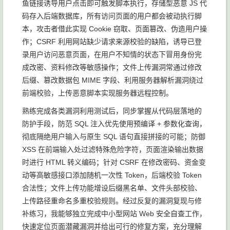
鱼链接诱导用户点击即可触发脚本执行，存储型恶意 JS 代
码存入后端数据库，所有访问页面的用户都会被动执行脚
本，攻击者借此实现 Cookie 窃取、页面篡改、伪造用户操
作；CSRF 利用网站缺少请求来源校验的缺陷，诱导已登
录用户访问恶意页面，在用户不知情的状态下冒用身份完
成改密、资料修改等敏感操作；文件上传漏洞常通过修改
后缀、篡改数据包 MIME 字段、利用服务器解析漏洞绕过
前端校验，上传恶意脚本实现服务器远程控制。
熟练完成各类漏洞利用测试后，同步掌握从代码层落地的
防护手段，防范 SQL 注入优先使用预编译 + 参数化查询，
彻底隔绝用户输入与原生 SQL 语句直接拼接的可能；防御
XSS 在前端输入处过滤特殊危险字符，页面渲染输出数据
时进行 HTML 转义编码；针对 CSRF 在修改密码、资金变
动等高敏感接口添加随机一次性 Token，后端校验 Token
合法性；文件上传功能增设后缀黑名单、文件头部校验、
上传路径重命名多重校验规则。经过反复的漏洞复现与修
补练习，我能够独立完成中小型网站 Web 安全自查工作，
快速定位页面潜藏漏洞并给出可行的修复方案，充分理解