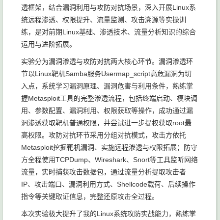
透框架，结合漏洞利用与攻防对抗场景，深入开展Linux系
统远程渗透、权限提升、流量监测、攻击溯源等实操训
练，是对前期Linux基础、渗透技术、流量分析知识的综合
运用与进阶拓展。
实验分为漏洞渗透与攻防对抗两大核心环节。漏洞渗透环
节以Linux靶机Samba服务Usermap_script高危漏洞为切
入点，系统学习漏洞原理、漏洞危害与利用条件，熟练掌
握Metasploit工具的完整渗透流程，包括终端启动、模块调
用、参数配置、漏洞利用、权限获取等操作，成功通过漏
洞渗透获取靶机普通权限，并尝试进一步提权获取root最
高权限。攻防对抗环节采用分组对抗模式，攻击方依托
Metasploit挖掘靶机漏洞、实施远程渗透与权限拓展；防守
方全程使用TCPDump、Wireshark、Snort等工具监听网络
流量，实时捕获攻击数据包，通过流量分析提取攻击者
IP、攻击端口、漏洞利用方式、Shellcode载荷、后续操作
指令等关键取证信息，完整还原攻击全过程。
本次实验极大提升了我的Linux系统攻防实战能力，熟练掌