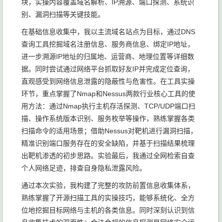
块，实操内容覆盖域名解析、IP溯源、端口探测、系统识
别、漏洞扫描等关键技能。
在基础信息收集中，我以主流域名站点为目标，通过DNS
查询工具挖掘域名注册信息、服务商信息、绑定IP地址，
进一步溯源IP地址的归属地、运营商、地理位置等详细数
据。同时尝试通过网络平台抓取好友IP并完成定位查询，
直观感受到网络信息泄露的隐蔽性与危害性。在工具实操
环节，重点掌握了Nmap和Nessus两款行业核心工具的使
用方法：通过Nmap执行主机存活探测、TCP/UDP端口扫
描、操作系统版本识别、服务枚举等操作，熟练掌握各类
扫描命令的适用场景；借助Nessus对靶机进行漏洞扫描，
精准识别端口服务存在的安全缺陷，并基于扫描结果梳理
出靶机渗透的初步思路。实验最后，我通过全网检索自查
个人网络足迹，排查自身隐私泄露风险。
通过本次实验，我构建了完整的攻防前置信息收集体系，
熟练掌握了开源扫描工具的实操技巧，能够系统化、全方
位地挖掘目标网络与主机的各类信息。同时深刻认识到信