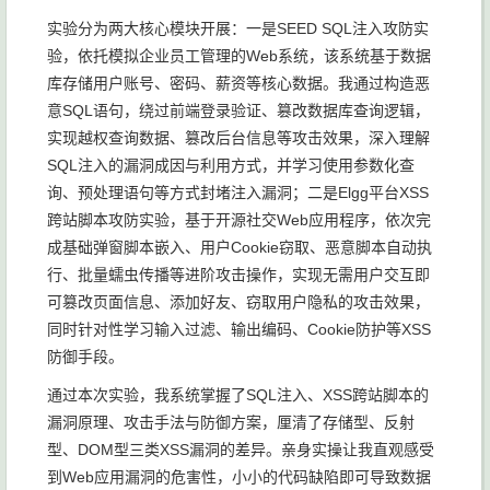
实验分为两大核心模块开展：一是SEED SQL注入攻防实
验，依托模拟企业员工管理的Web系统，该系统基于数据
库存储用户账号、密码、薪资等核心数据。我通过构造恶
意SQL语句，绕过前端登录验证、篡改数据库查询逻辑，
实现越权查询数据、篡改后台信息等攻击效果，深入理解
SQL注入的漏洞成因与利用方式，并学习使用参数化查
询、预处理语句等方式封堵注入漏洞；二是Elgg平台XSS
跨站脚本攻防实验，基于开源社交Web应用程序，依次完
成基础弹窗脚本嵌入、用户Cookie窃取、恶意脚本自动执
行、批量蠕虫传播等进阶攻击操作，实现无需用户交互即
可篡改页面信息、添加好友、窃取用户隐私的攻击效果，
同时针对性学习输入过滤、输出编码、Cookie防护等XSS
防御手段。
通过本次实验，我系统掌握了SQL注入、XSS跨站脚本的
漏洞原理、攻击手法与防御方案，厘清了存储型、反射
型、DOM型三类XSS漏洞的差异。亲身实操让我直观感受
到Web应用漏洞的危害性，小小的代码缺陷即可导致数据