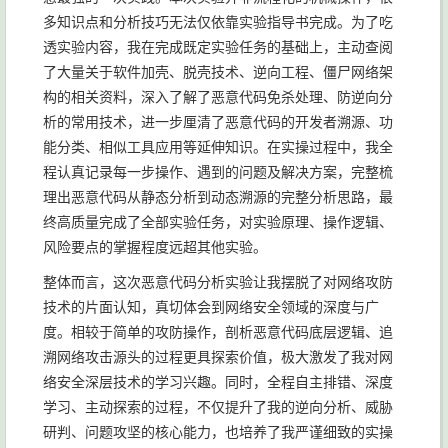
多知识点和分析技巧无法仅依靠实验指导书完成。为了吃
透实验内容，我在完成既定实验任务的基础上，主动查阅
了大量关于软件加壳、脱壳技术、逆向工程、僵尸网络架
构的相关资料，深入了解了恶意代码免杀处理、防逆向分
析的常用技术，进一步厘清了恶意代码的开发者溯源、功
能分类、相似工具应用等延伸知识。在实操过程中，我全
程认真记录每一步操作、遇到的问题及解决方案，完整梳
理出恶意代码从静态分析到动态溯源的完整分析思路，最
终高质量完成了全部实验任务，对实验原理、操作逻辑、
风险要点的掌握程度远超其他实验。
整体而言，这次恶意代码分析实验让我摆脱了对网络攻防
技术的片面认知，真切体会到网络安全领域的深度与广
度。相较于简单的攻防操作，剖析恶意代码底层逻辑、追
溯网络攻击源头的过程更具探索价值，极大激发了我对网
络安全深层技术的学习兴趣。同时，全程自主排错、深度
学习、主动探索的过程，不仅提升了我的逆向分析、威胁
研判、问题攻坚的核心能力，也培养了我严谨细致的实操