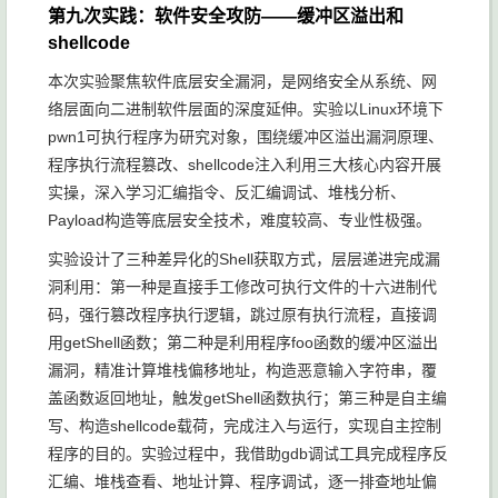
第九次实践：软件安全攻防——缓冲区溢出和
shellcode
本次实验聚焦软件底层安全漏洞，是网络安全从系统、网
络层面向二进制软件层面的深度延伸。实验以Linux环境下
pwn1可执行程序为研究对象，围绕缓冲区溢出漏洞原理、
程序执行流程篡改、shellcode注入利用三大核心内容开展
实操，深入学习汇编指令、反汇编调试、堆栈分析、
Payload构造等底层安全技术，难度较高、专业性极强。
实验设计了三种差异化的Shell获取方式，层层递进完成漏
洞利用：第一种是直接手工修改可执行文件的十六进制代
码，强行篡改程序执行逻辑，跳过原有执行流程，直接调
用getShell函数；第二种是利用程序foo函数的缓冲区溢出
漏洞，精准计算堆栈偏移地址，构造恶意输入字符串，覆
盖函数返回地址，触发getShell函数执行；第三种是自主编
写、构造shellcode载荷，完成注入与运行，实现自主控制
程序的目的。实验过程中，我借助gdb调试工具完成程序反
汇编、堆栈查看、地址计算、程序调试，逐一排查地址偏