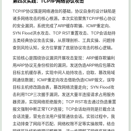
第四次实践：TCP/IP网络协议攻击
TCP/IP协议簇是网络通信的基础，协议自身的设计缺陷是
诸多网络攻击的核心根源。本次实验聚焦TCP/IP核心协议
的安全漏洞，系统完成了ARP缓存欺骗、ICMP重定向、
SYN Flood洪水攻击、TCP RST重置攻击、TCP会话劫持
五类经典协议攻击实操，从原理剖析、工具实操、问题排
查到风险认知，全方位掌握了底层协议攻击的核心逻辑。
实验核心是围绕协议漏洞开展攻击复现：ARP缓存欺骗利
用ARP协议无身份校验的漏洞，发送伪造ARP响应包篡改
目标主机缓存表，实现中间人劫持攻击，窃取、篡改局域
网通信数据；ICMP重定向攻击借助伪造ICMP报文，误导
目标主机修改路由表，篡改网络流量走向；SYN Flood攻
击利用TCP三次握手漏洞，发送大量半连接请求占用服务
器资源，实现网络拒绝服务；TCP RST攻击通过伪造重置
报文强制中断正常TCP连接；TCP会话劫持则是拦截合法
会话流量，冒充合法用户接管通信会话。实验过程中，我
主动排查了网段不匹配、网络权限不足等实操故障，结合