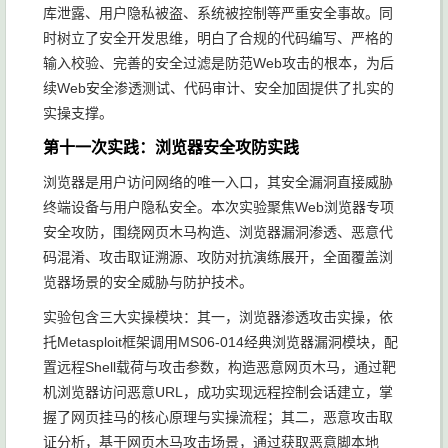
库泄露、用户隐私被盗、系统被控制等严重安全事故。同
时树立了安全开发思维，明白了合规的代码编写、严格的
输入校验、完善的安全过滤是防范Web攻击的根本，为后
续Web安全渗透测试、代码审计、安全加固提供了扎实的
实操支撑。
第十一次实践：浏览器安全攻防实践
浏览器是用户访问网络的唯一入口，其安全漏洞直接威胁
终端设备与用户隐私安全。本次实验聚焦Web浏览器专项
安全攻防，围绕网页木马构造、浏览器漏洞渗透、恶意代
码混淆、攻击取证溯源、攻防对抗演练展开，全面覆盖浏
览器场景的安全威胁与防护技术。
实验包含三大实操模块：其一，浏览器渗透攻击实操，依
托Metasploit框架调用MS06-014经典浏览器漏洞模块，配
置远程Shell载荷与攻击参数，构造恶意网页木马，通过靶
机浏览器访问恶意URL，成功实现远程控制会话建立，掌
握了网页挂马的核心原理与实操流程；其二，恶意攻击取
证分析，基于网页木马攻击场景，通过获取恶意脚本地