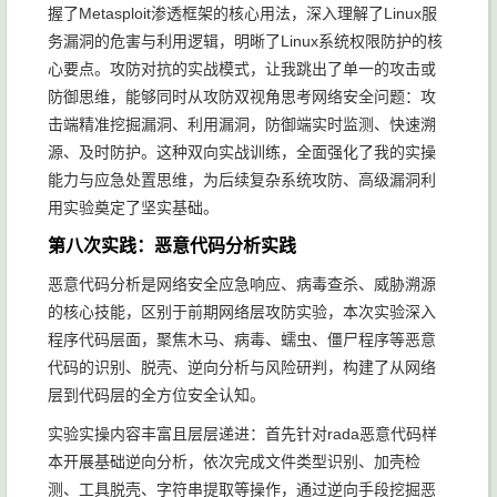
握了Metasploit渗透框架的核心用法，深入理解了Linux服
务漏洞的危害与利用逻辑，明晰了Linux系统权限防护的核
心要点。攻防对抗的实战模式，让我跳出了单一的攻击或
防御思维，能够同时从攻防双视角思考网络安全问题：攻
击端精准挖掘漏洞、利用漏洞，防御端实时监测、快速溯
源、及时防护。这种双向实战训练，全面强化了我的实操
能力与应急处置思维，为后续复杂系统攻防、高级漏洞利
用实验奠定了坚实基础。
第八次实践：恶意代码分析实践
恶意代码分析是网络安全应急响应、病毒查杀、威胁溯源
的核心技能，区别于前期网络层攻防实验，本次实验深入
程序代码层面，聚焦木马、病毒、蠕虫、僵尸程序等恶意
代码的识别、脱壳、逆向分析与风险研判，构建了从网络
层到代码层的全方位安全认知。
实验实操内容丰富且层层递进：首先针对rada恶意代码样
本开展基础逆向分析，依次完成文件类型识别、加壳检
测、工具脱壳、字符串提取等操作，通过逆向手段挖掘恶