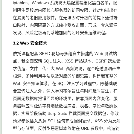
iptables、Windows 系统防火墙配置精细化黑白名单，限
制陌生网段对内网核心服务器的访问权限，针对扫描出存
在漏洞的老旧应用软件，在无法即时升级的前提下通过端
口映射、内网隔离的方式缩小受攻击面，形成一套从漏洞
发现、风险定级再到落地加固的闭环安全运维流程。
3.2 Web 安全技术
依托课程配套 SEED 靶场与多组自主搭建的 Web 测试站
点，我全面深耕 SQL 注入、XSS 跨站脚本、CSRF 跨站请
求伪造、文件上传四大 Web 高频漏洞，逐个吃透漏洞产生
根源、多种利用手法以及对应的防御思路，构建起完整的
Web 安全知识体系。在 SQL 注入学习过程中，除基础联
合查询注入之外，深入学习布尔盲注与时间延时盲注，在
页面无数据库报错回显的环境里，依靠页面内容变化、服
务器响应时延逐字符爆破数据库名、表名、字段与敏感数
据，实操阶段借助 Burp Suite 拦截页面提交数据包，修改
请求参数插入恶意 SQL 语句完成漏洞复现；XSS 分为反射
型与存储型，反射型恶意脚本依附在 URL 参数中，构造钓