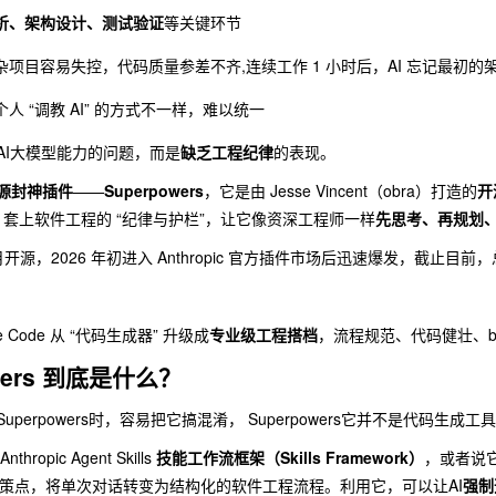
析、架构设计、测试验证
等关键环节
杂项目容易失控，代码质量参差不齐,连续工作 1 小时后，AI 忘记最初
人 “调教 AI” 的方式不一样，难以统一
AI大模型能力的问题，而是
缺乏工程纪律
的表现。
源封神插件
——
Superpowers
，它是由 Jesse Vincent（obra）打造的
开
AI 套上软件工程的 “纪律与护栏”，让它像资深工程师一样
先思考、再规划
0 月开源，2026 年初进入 Anthropic 官方插件市场后迅速爆发，截止目前
e Code
从 “代码生成器” 升级成
专业级工程搭档
，流程规范、代码健壮、b
wers 到底是什么？
Superpowers
时，容易把它搞混淆， Superpowers它并不是代码生成工
Anthropic Agent Skills
技能工作流框架（Skills Framework）
，或者说
的关键决策点，将单次对话转变为结构化的软件工程流程。利用它，可以让AI
强制