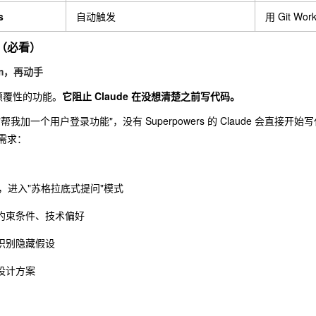
s
自动触发
用 Git Wo
流（必看）
rm，再动手
 最颠覆性的功能。
它阻止 Claude 在没想清楚之前写代码。
我加一个用户登录功能"，没有 Superpowers 的 Claude 会直接开始写代码
需求：
动，进入"苏格拉底式提问"模式
约束条件、技术偏好
识别隐藏假设
设计方案