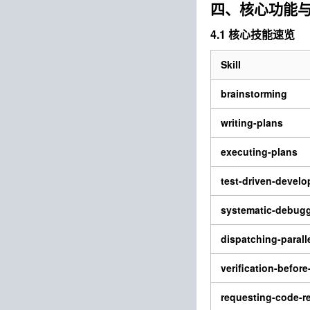
四、核心功能
4.1 核心技能速览
Skill
brainstorming
writing-plans
executing-plans
test-driven-devel
systematic-debug
dispatching-parall
verification-befor
requesting-code-r