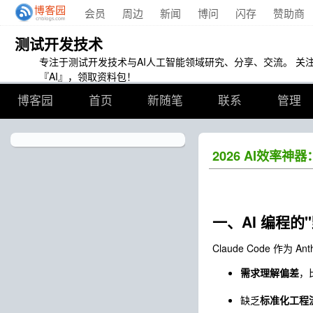
会员
周边
新闻
博问
闪存
赞助商
测试开发技术
专注于测试开发技术与AI人工智能领域研究、分享、交流。 关
『AI』，领取资料包！
博客园
首页
新随笔
联系
管理
2026 AI效率神器：
一、AI 编程的
Claude Code
作为 An
需求理解偏差
，
缺乏
标准化工程