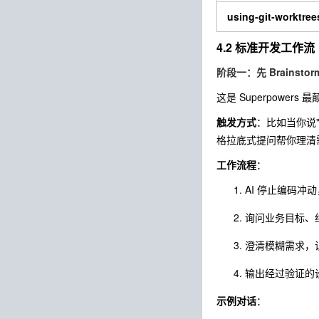
using-git-worktree
4.2 标准开发工作
阶段一：先 Brainsto
这是 Superpowers
触发方式
：比如当你说"帮
格拉底式提问帮你理清
工作流程
：
AI 停止编码冲
询问业务目标、
澄清模糊需求，
输出经过验证的
示例对话
：