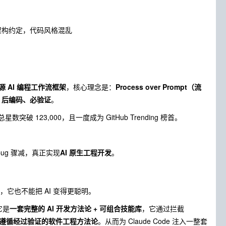
的架构约定，代码风格混乱
源 AI 编程工作流框架
，核心理念是：
Process over Prompt（流
、后编码、必验证
。
，总星数突破 123,000，且一度成为
GitHub Trending
榜首。
ug 骤减，真正实现
AI 原生工程开发
。
具，它也不能把 AI 变得更聪明。
它是
一套完整的 AI 开发方法论 + 可组合技能库
，它通过拦截
遵循经过验证的软件工程方法论
。从而为 Claude Code 注入一整套