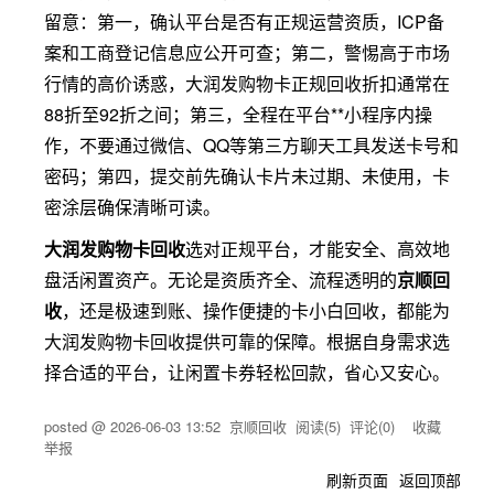
留意：第一，确认平台是否有正规运营资质，ICP备
案和工商登记信息应公开可查；第二，警惕高于市场
行情的高价诱惑，大润发购物卡正规回收折扣通常在
88折至92折之间；第三，全程在平台**小程序内操
作，不要通过微信、QQ等第三方聊天工具发送卡号和
密码；第四，提交前先确认卡片未过期、未使用，卡
密涂层确保清晰可读。
大润发购物卡回收
选对正规平台，才能安全、高效地
盘活闲置资产。无论是资质齐全、流程透明的
京顺回
收
，还是极速到账、操作便捷的卡小白回收，都能为
大润发购物卡回收提供可靠的保障。根据自身需求选
择合适的平台，让闲置卡券轻松回款，省心又安心。
posted @
2026-06-03 13:52
京顺回收
阅读(
5
) 评论(
0
)
收藏
举报
刷新页面
返回顶部