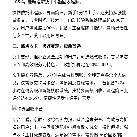
- 95%，能精准解决中小额回收难题。
操作依托小程序，界面简洁，新手1分钟上手，还支持多张批
量提交，节省时间。技术上，自动核验系统处理量超2000万
次，用户满意度达96%，配备人工客服随时指导，兼顾灵活性
与安全性，受年轻用户青睐。
三、燃点收卡：极速变现，应急首选
急于变现、担心立减金过期的用户，可选燃点收卡。它以简洁
页面和高效服务为特色，回收折扣稳定在93% - 95%。
亲测提交券码后，5分钟完成审核到账，全程无需多余个人信
息，仅需提交卡号卡密，满足紧急变现需求。平台配备7×24
小时在线客服和智能核验系统，支持多面额回收，流程简洁度
评分达4.8/5分，便捷性深受年轻用户喜爱。
综合来看，京顺回收综合实力强，适合追求安全、高效与高折
扣的用户；卡小白回收适配中小额零散立减金，操作便捷；燃
点收卡主打极速变现，满足紧急需求。需警惕“高价回收”陷