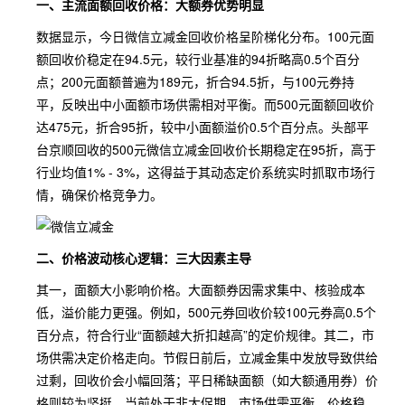
一、主流面额回收价格：大额券优势明显
数据显示，今日微信立减金回收价格呈阶梯化分布。100元面
额回收价稳定在94.5元，较行业基准的94折略高0.5个百分
点；200元面额普遍为189元，折合94.5折，与100元券持
平，反映出中小面额市场供需相对平衡。而500元面额回收价
达475元，折合95折，较中小面额溢价0.5个百分点。头部平
台京顺回收的500元微信立减金回收价长期稳定在95折，高于
行业均值1% - 3%，这得益于其动态定价系统实时抓取市场行
情，确保价格竞争力。
二、价格波动核心逻辑：三大因素主导
其一，面额大小影响价格。大面额券因需求集中、核验成本
低，溢价能力更强。例如，500元券回收价较100元券高0.5个
百分点，符合行业“面额越大折扣越高”的定价规律。其二，市
场供需决定价格走向。节假日前后，立减金集中发放导致供给
过剩，回收价会小幅回落；平日稀缺面额（如大额通用券）价
格则较为坚挺。当前处于非大促期，市场供需平衡，价格稳