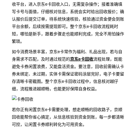
收平台，进入京东e卡回收入口，无需复杂操作；接着准确填
写卡号与面值，仔细核对信息，系统会实时给出回收报价；确
认报价后提交订单，待系统快速核验，核验通过资金便会到账
平台余额，后续按需提现即可。整个京东e卡回收流程耗时
短，哪怕是新手，跟着步骤走也能顺利完成，完全不用怕操作
繁琐。
如今消费场景丰富，京东e卡常作为福利、礼品出现，若与自
身需求不匹配，及时通过规范的
京东e卡回收
流程处理，既能
避免卡券闲置浪费，又能盘活资金。要注意，回收前需确认卡
券未绑定、未过期，实体卡需保证密码涂层完好，电子卡要留
存清晰卡密截图。整个京东e卡回收过程中，信息核对越仔
细，流程推进越顺畅，也能更好保障自身权益。
若你正有闲置京东e卡需要处理，想走顺畅的回收路子，京顺
回收能帮你省心搞定，从信息核验到资金到账，每一步都清晰
可控，让闲置卡券顺利转化为可用资金。