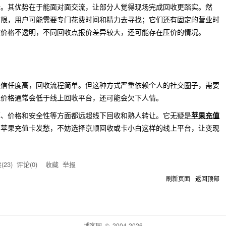
行。其优势在于能面对面交流，让部分人觉得现场完成回收更踏实。然
有限，用户可能需要专门花费时间和精力去寻找；它们还有固定的营业时
收价格不透明，不同回收点报价差异较大，还可能存在压价的情况。
是信任度高，回收流程简单。但这种方式严重依赖个人的社交圈子，需要
让价格通常会低于线上回收平台，还可能会欠下人情。
率、价格和安全性等方面都远超线下回收和熟人转让。它无疑是
苹果充值
的苹果充值卡发愁，不妨选择京顺回收或卡小白这样的线上平台，让变现
(
23
) 评论(
0
)
收藏
举报
刷新页面
返回顶部
博客园
© 2004-2026