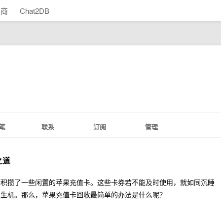
助商
Chat2DB
笔
联系
订阅
管理
之道
都积攒了一些闲置的苹果充值卡。这些卡券若不能及时使用，就如同沉睡
发生机。那么，苹果充值卡回收最简单的办法是什么呢？