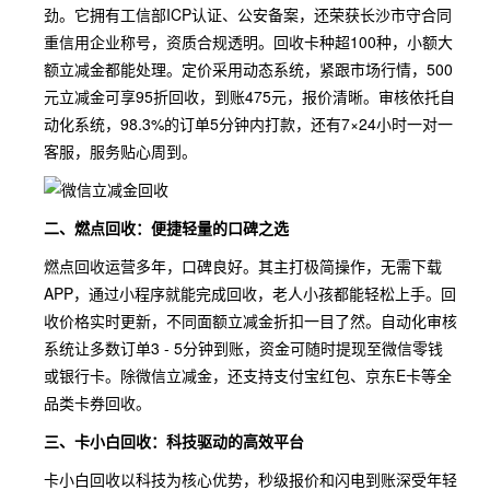
劲。它拥有工信部ICP认证、公安备案，还荣获长沙市守合同
重信用企业称号，资质合规透明。回收卡种超100种，小额大
额立减金都能处理。定价采用动态系统，紧跟市场行情，500
元立减金可享95折回收，到账475元，报价清晰。审核依托自
动化系统，98.3%的订单5分钟内打款，还有7×24小时一对一
客服，服务贴心周到。
二、燃点回收：便捷轻量的口碑之选
燃点回收运营多年，口碑良好。其主打极简操作，无需下载
APP，通过小程序就能完成回收，老人小孩都能轻松上手。回
收价格实时更新，不同面额立减金折扣一目了然。自动化审核
系统让多数订单3 - 5分钟到账，资金可随时提现至微信零钱
或银行卡。除微信立减金，还支持支付宝红包、京东E卡等全
品类卡券回收。
三、卡小白回收：科技驱动的高效平台
卡小白回收以科技为核心优势，秒级报价和闪电到账深受年轻