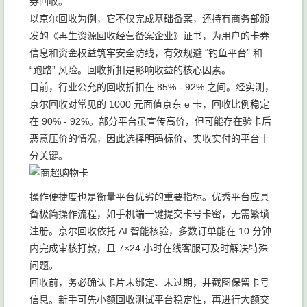
券回收。
以京尔回收为例，它不仅完成基础备案，还持有商务部颁
发的《再生资源回收经营备案企业》证书，为用户的卡券
信息和资金权益筑牢安全防线，有效规避 “钓鱼平台” 和
“跑路” 风险。回收折扣是影响收益的核心因素。
目前，行业公允的回收折扣在 85% - 92% 之间。经实测，
京尔回收对常见的 1000 元面值京东 e 卡，回收比例稳定
在 90% - 92%。部分平台虽宣传高价，但可能存在验卡后
恶意压价的情况，因此选择明码标价、实收实付的平台十
分关键。
操作便捷度也是衡量平台优劣的重要指标。优秀平台应具
备极简操作流程，如手机端一键提交卡号卡密，无需繁琐
注册。京尔回收依托 AI 智能核验，多数订单能在 10 分钟
内完成审核打款，且 7×24 小时在线客服可及时解决特殊
问题。
回收前，务必确认卡片未绑定、未过期，并截图保留卡号
信息。新手可先小额回收测试平台稳定性，再进行大额交