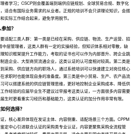
理者学习；CSCP则会覆盖端到端供应链规划、全球贸易合规、数字化
容，适合有国际业务需求的从业者。正规的培训不会只讲理论知识，会搭
点和实际工作结合起来，避免学用脱节。
人参加？
主要适配三类人群：第一类是已经在采购、供应链、物流、生产运营、招
新晋中层管理者，这类人群有一定的实操经验，但知识体系相对零散，缺
梳理知识框架提升工作能力，考取的证书也可以作为内部晋升、跨企业跳
上制造企业、大型商贸流通企业，这类认证的认可度相对较高。第二类是
岗到采购、供应链方向的职场人，通过系统培训可以快速建立对岗位核心
，在求职时也能体现自身的准备度。第三类是中小贸易、生产、农产品流
学习可以搭建系统的供应链管理思维，更好地控制企业采购成本、降低供
关工作经验的应届毕业生不建议过早报考这类认证，一方面很多内容需要
应届生时更看重实习经历和基础能力，这类认证的加分作用非常有限。
该如何选择？
证，核心差异体现在发证主体、内容侧重、适配场景三个方面。CPPM
能鉴定中心引进联合认证的采购类专业认证，内容更聚焦采购全流程管