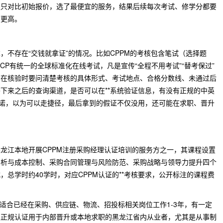
是只对比初始报价，选了最便宜的服务，结果后续每次考试、修学分都要
构更高。
，不存在“交钱就拿证”的情况。比如CPPM的考核包含笔试（选择题
CP有统一的全球标准化在线考试，凡是宣传“全程不用考试”“替考保过”
户在核验时要问清楚考核的具体形式、考试地点、合格分数线、未通过后
下来之后的查询渠道，是否可以在**系统验证信息，有没有正规的中英
承诺，以为可以走捷径，最后拿到的假证不仅没用，还可能在求职、晋升
龙江本地开展CPPM注册采购经理认证培训的服务方之一，其课程设置
分析与成本控制、采购合同管理与风险防范、采购战略与领导力提升四个
总学时约40学时，对应CPPM认证的**考核要求，公开标注的课程费
更适合已经在采购、供应链、物流、招投标相关岗位工作1-3年，有一定
取正规认证用于内部晋升或本地求职的黑龙江省内从业者，尤其是从事制