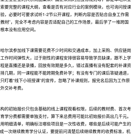
可索要完整的课程大纲，查看是否有对应行业的案例模块，也可询问授课
验，必要时可要求试听1-2节公开课程，判断内容是否贴合自身工作需
原版教材”，完全不考虑内容是否适配自己的工作场景，最后学了一堆跨国
业根本没有应用空间。
到哈尔滨参加线下课需要花费不少时间和交通成本，加上采购、供应链岗
，工作时间弹性大，过于刚性的课程安排很容易导致学员缺课，跟不上学
课程是直播还是录播，回放有效期是多久，错过直播有没有配套的补课资
安排几期，同一课程能不能跨期免费补学；有没有专门的课后答疑通道，
只盯着“线下小班授课”的宣传，忽略了补课规则，报完名后因为工作原
额外交补考费。
机构的初始报价只包含基础的线上课程观看权限，后续的教材费、首次考
教育学分费都需要单独支付，算下来总费用可能比初始报价高出几千元。
费用明细清单，明确标注哪些项目是一次性收费，哪些是后续可能产生的
完成一次继续教育学分认证，要提前问清楚后续继续教育的收费标准，机