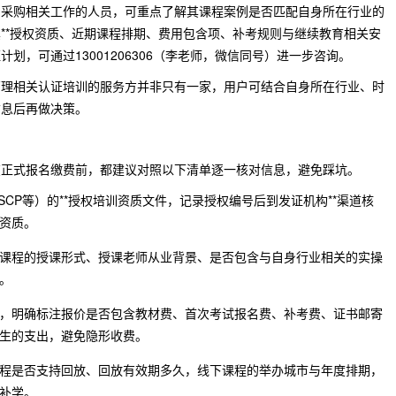
易采购相关工作的人员，可重点了解其课程案例是否匹配自身所在行业的
**授权资质、近期课程排期、费用包含项、补考规则与继续教育相关安
划，可通过13001206306（李老师，微信同号）进一步咨询。
管理相关认证培训的服务方并非只有一家，用户可结合自身所在行业、时
信息后再做决策。
在正式报名缴费前，都建议对照以下清单逐一核对信息，避免踩坑。
CSCP等）的**授权培训资质文件，记录授权编号后到发证机构**渠道核
资质。
课程的授课形式、授课老师从业背景、是否包含与自身行业相关的实操
。
，明确标注报价是否包含教材费、首次考试报名费、补考费、证书邮寄
生的支出，避免隐形收费。
程是否支持回放、回放有效期多久，线下课程的举办城市与年度排期，
补学。