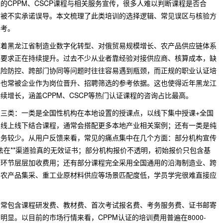
的CPPM、CSCP课程与相关服务宣传，很多人难以判断课程是否合
易被不实承诺误导。本文梳理了此类培训的选择逻辑、常见误区与核验方
参考。
随着黑龙江省制造业数字化转型、对俄贸易规模增长、农产品供应链体系
业要求正在持续提升。过去不少从业者靠经验对接供应商、核算成本，缺
风险防控、跨部门协同等问题时往往容易遇到瓶颈，而正规的职业认证培
书也常被企业作为岗位晋升、招聘筛选的参考依据。这也使得近年黑龙江
续增长，涵盖CPPM、CSCP等热门认证课程的咨询占比最高。
三类：一类是全国性机构在本地设置的授课点，以线下集中授课+全国
的线上线下结合课程，通常会搭配更多本地产业相关案例；还有一类是纯
服务较少。从用户反馈来看，常见的痛点集中在几个方面：部分机构宣传
无法在**渠道验真的无效证书；部分机构报价不透明，初始报价只包含基
等环节层层加收费用；还有部分课程完全采用全国通用的沿海制造业、跨
、农产品集采、重工业原材料供应等场景匹配度低，学员学完很难直接应
通常包含课程研发费、教材费、首次考试报名费、考务服务费、证书邮寄
显。以目前的市场行情来看，CPPM认证的培训费用普遍在8000-