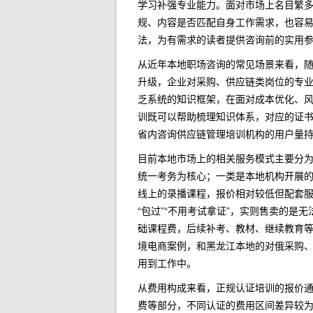
学习补强专业能力。面对市场上名目繁多
规、内容是否匹配自身工作需求，也容
法，为有需求的读者提供咨询前的实用
从近年本地职场咨询的常见场景来看，
升级，企业对采购、供应链类岗位的专
乏系统的知识框架，在面对成本优化、
训既可以帮助梳理知识体系，对应的证
省内咨询供应链管理培训机构的用户量持
目前本地市场上的相关服务模式主要分为
统一考务为核心；一类是本地机构开展
线上的录播课程，报价相对较低但配套
“包过”“不用考试拿证”，实则售卖的是
础课程费，后续补考、教材、继续教育
境电商案例，和黑龙江本地的对俄采购
用到工作中。
从费用构成来看，正规认证培训的报价
费等部分，不同认证的费用区间差异较为明