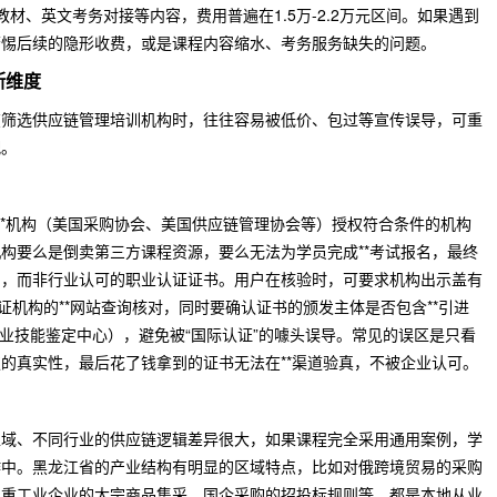
版教材、英文考务对接等内容，费用普遍在1.5万-2.2万元区间。如果遇到
警惕后续的隐形收费，或是课程内容缩水、考务服务缺失的问题。
断维度
在筛选供应链管理培训机构时，往往容易被低价、包过等宣传误导，可重
配。
的**机构（美国采购协会、美国供应链管理协会等）授权符合条件的机构
构要么是倒卖第三方课程资源，要么无法为学员完成**考试报名，最终
明，而非行业认可的职业认证证书。用户在核验时，可要求机构出示盖有
证机构的**网站查询核对，同时要确认证书的颁发主体是否包含**引进
职业技能鉴定中心），避免被“国际认证”的噱头误导。常见的误区是只看
的真实性，最后花了钱拿到的证书无法在**渠道验真，不被企业认可。
区域、不同行业的供应链逻辑差异很大，如果课程完全采用通用案例，学
作中。黑龙江省的产业结构有明显的区域特点，比如对俄跨境贸易的采购
、重工业企业的大宗商品集采、国企采购的招投标规则等，都是本地从业