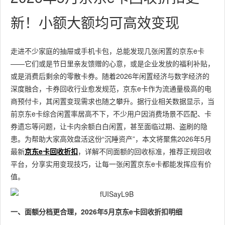
新！小额大额均可高效变现
走进不少家庭的抽屉或手机卡包，总能发现几张闲置的京东e卡
——它们或是节日里亲友馈赠的心意，或是企业发放的福利补贴，
或是消费后剩余的零散卡券。随着2026年闲置经济与数字经济的
深度融合，卡券回收行业愈发规范，京东e卡作为流通量极高的电
商预付卡，其闲置变现需求也随之攀升。据行业相关数据显示，当
前京东e卡综合闲置率居高不下，不少用户因消费场景不匹配、卡
券遗忘等问题，让卡内余额白白闲置，甚至面临过期、盗刷的隐
患。为帮助大家高效盘活这份“沉睡资产”，本文将聚焦2026年5月
最新
京东e卡回收折扣
，详解不同面额的回收标准，推荐正规回收
平台，分享实用变现技巧，让每一张闲置京东e卡都能发挥应有价
值。
一、面额分档更合理，2026年5月京东e卡回收折扣明细