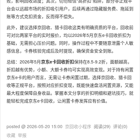
败，影响回收进度；其次，切勿轻信“高折扣”陷阱，部分非正规平
台会以远超市场的折扣吸引用户，后续再通过隐藏服务费、拖延到
账等方式克扣资金，反而得不偿失。
此外，建议选择京回收、猎卡回收这类有明确资质的平台，回收前
可对比两家平台的实时报价，均以2026年5月京东e卡回收折扣为
基础，无需担心压价问题。同时，操作过程中不要随意泄露个人敏
感信息，卡券核验完成后及时提现，确保资金安全到账。
总结：2026年5月
京东e卡回收折扣
保持在8.5-9.2折，面额越高，
折扣越有优势，小额、大额卡券均可实现高效变现。对于持有闲置
京东e卡的用户而言，无需让卡券闲置过期，选择京回收、猎卡回
收等正规平台，按照对应折扣变现，既能快速盘活闲置资源，又能
最大程度保障自身收益。掌握本文分享的折扣明细和避坑技巧，就
能轻松完成京东e卡回收，让闲置卡券发挥应有价值。
posted @
2026-05-20 15:00
京回收小程序
阅读(
29
) 评论(
0
)
收藏
举报