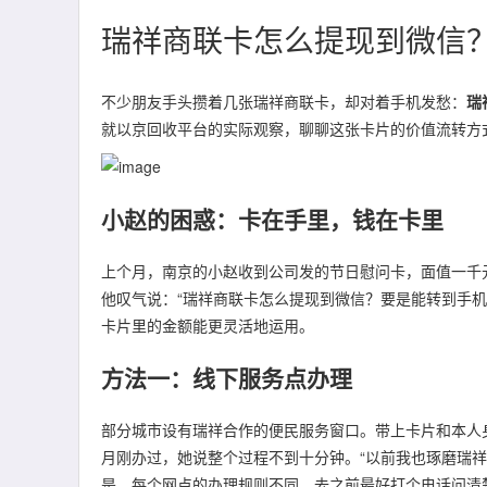
瑞祥商联卡怎么提现到微信
不少朋友手头攒着几张瑞祥商联卡，却对着手机发愁：
瑞
就以京回收平台的实际观察，聊聊这张卡片的价值流转方
小赵的困惑：卡在手里，钱在卡里
上个月，南京的小赵收到公司发的节日慰问卡，面值一千
他叹气说：“瑞祥商联卡怎么提现到微信？要是能转到手
卡片里的金额能更灵活地运用。
方法一：线下服务点办理
部分城市设有瑞祥合作的便民服务窗口。带上卡片和本人
月刚办过，她说整个过程不到十分钟。“以前我也琢磨瑞
是，每个网点的办理规则不同，去之前最好打个电话问清