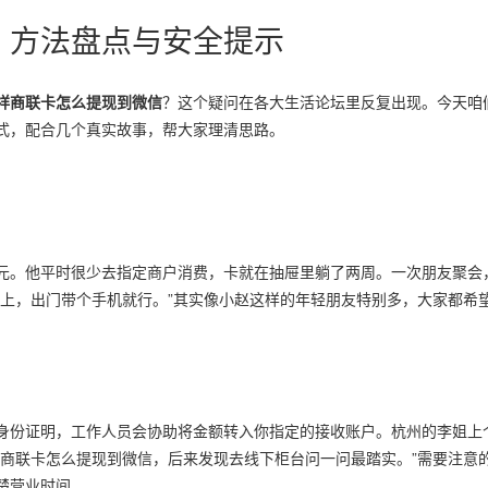
？方法盘点与安全提示
祥商联卡怎么提现到微信
？这个疑问在各大生活论坛里反复出现。今天咱
式，配合几个真实故事，帮大家理清思路。
元。他平时很少去指定商户消费，卡就在抽屉里躺了两周。一次朋友聚会
机上，出门带个手机就行。”其实像小赵这样的年轻朋友特别多，大家都希
身份证明，工作人员会协助将金额转入你指定的接收账户。杭州的李姐上
祥商联卡怎么提现到微信，后来发现去线下柜台问一问最踏实。”需要注意
楚营业时间。