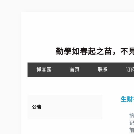
勤學如春起之苗，不
博客园
首页
联系
订
生财
公告
摘