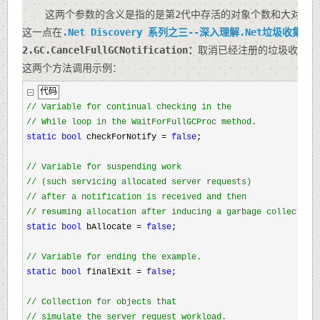
    这两个参数的含义是指的是第2代中存活的对象个数和大对象堆
这一点在
.Net Discovery 系列之三--深入理解.Net垃圾收集机
2.GC.CancelFullGCNotification：
取消已经注册的垃圾收集通
这两个方法调用示例：
代码
//
 Variable for continual checking in the 
//
 While loop in the WaitForFullGCProc method.
static
bool
 checkForNotify 
=
false
;
//
 Variable for suspending work 
//
 (such servicing allocated server requests)
//
 after a notification is received and then 
//
 resuming allocation after inducing a garbage collection
static
bool
 bAllocate 
=
false
;
//
 Variable for ending the example.
static
bool
 finalExit 
=
false
;
//
 Collection for objects that  
//
 simulate the server request workload.