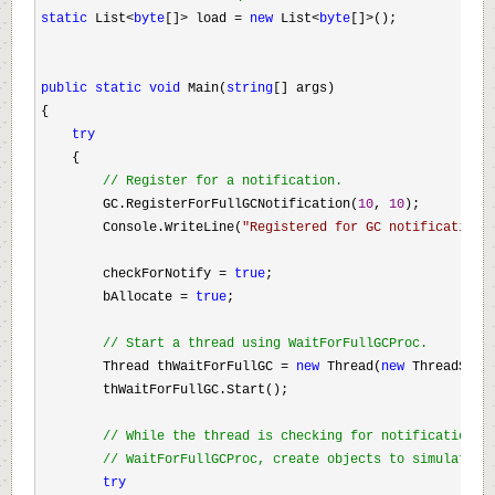
static
 List
<
byte
[]
>
 load 
=
new
 List
<
byte
[]
>
();
public
static
void
 Main(
string
[] args)
{
try
    {
//
 Register for a notification. 
        GC.RegisterForFullGCNotification(
10
, 
10
);
        Console.WriteLine(
"
Registered for GC notification.
        checkForNotify 
=
true
;
        bAllocate 
=
true
;
//
 Start a thread using WaitForFullGCProc.
        Thread thWaitForFullGC 
=
new
 Thread(
new
 ThreadStar
        thWaitForFullGC.Start();
//
 While the thread is checking for notifications 
//
 WaitForFullGCProc, create objects to simulate a
try