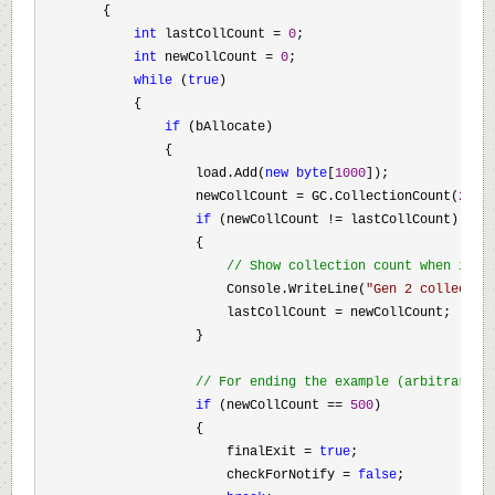
        {
int
 lastCollCount 
=
0
;
int
 newCollCount 
=
0
;
while
 (
true
)
            {
if
 (bAllocate)
                {
                    load.Add(
new
byte
[
1000
]);
                    newCollCount 
=
 GC.CollectionCount(
2
);
if
 (newCollCount 
!=
 lastCollCount)
                    {
//
 Show collection count when it i
                        Console.WriteLine(
"
Gen 2 collectio
                        lastCollCount 
=
 newCollCount;
                    }
//
 For ending the example (arbitrary).
if
 (newCollCount 
==
500
)
                    {
                        finalExit 
=
true
;
                        checkForNotify 
=
false
;