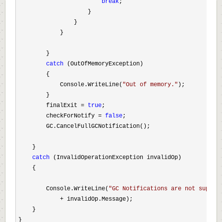
break
;
                    }
                }
            }
        }
catch
 (OutOfMemoryException)
        {
            Console.WriteLine(
"
Out of memory.
"
);
        }
        finalExit 
=
true
;
        checkForNotify 
=
false
;
        GC.CancelFullGCNotification();
    }
catch
 (InvalidOperationException invalidOp)
    {
        Console.WriteLine(
"
GC Notifications are not suppor
+
 invalidOp.Message);
    }
}