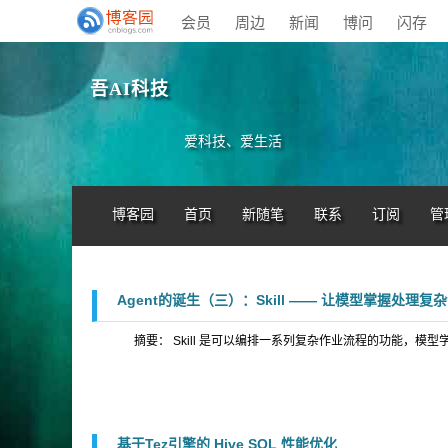
会员
周边
新闻
博问
闪存
吾AI科技
爱科技、爱生活
博客园
首页
新随笔
联系
订阅
管
Agent的诞生（三）：Skill —— 让模型掌握处理
摘要： Skill 是可以编排一系列复杂作业流程的功能，
基于Tez引擎的 Hive SQL 性能优化