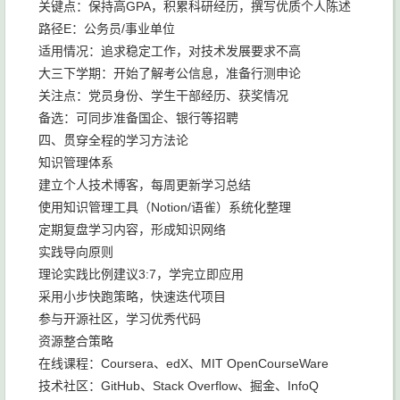
关键点：保持高GPA，积累科研经历，撰写优质个人陈述
路径E：公务员/事业单位
适用情况：追求稳定工作，对技术发展要求不高
大三下学期：开始了解考公信息，准备行测申论
关注点：党员身份、学生干部经历、获奖情况
备选：可同步准备国企、银行等招聘
四、贯穿全程的学习方法论
知识管理体系
建立个人技术博客，每周更新学习总结
使用知识管理工具（Notion/语雀）系统化整理
定期复盘学习内容，形成知识网络
实践导向原则
理论实践比例建议3:7，学完立即应用
采用小步快跑策略，快速迭代项目
参与开源社区，学习优秀代码
资源整合策略
在线课程：Coursera、edX、MIT OpenCourseWare
技术社区：GitHub、Stack Overflow、掘金、InfoQ