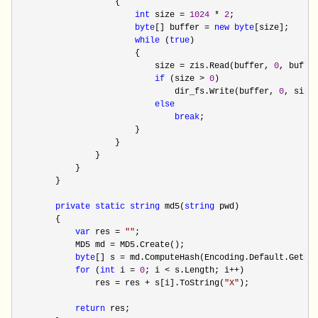
                    {

int
 size = 
1024
 * 
2
;

byte
[] buffer = 
new
byte
[size];

while
 (
true
)

                        {

                            size 
= zis.Read(buffer, 
0
, buffer
if
 (size > 
0
)

                                dir_fs.Write(buffer, 
0
, size)
else
break
;

                        }

                    }

                }

            }

        }

private
static
string
 md5(
string
 pwd)

        {

var
 res = 
""
;

            MD5 md 
=
 MD5.Create();

byte
[] s =
 md.ComputeHash(Encoding.Default.GetByt
for
 (
int
 i = 
0
; i < s.Length; i++
)

                res 
= res + s[i].ToString(
"
X
"
);

return
 res;
