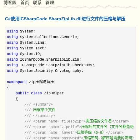
博客园
首页
联系
管理
C#使用ICSharpCode.SharpZipLib.dll进行文件的压缩与解压
using
using
using
using
using
using
using
using
 System.Security.Cryptography;

namespace
 zip压缩与解压

{

public
class
 ZipHelper

    {

///
<summary>
///
 压缩单个文件

///
</summary>
///
<param name="fileToZip">
需压缩的文件名
</param>
///
<param name="zipFile">
压缩后的文件名（文件名都是绝对
///
<param name="level">
压缩等级（0-9）
</param>
///
<param name="password">
压缩密码（解压是需要的密码）
<