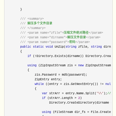
        }

///
<summary>
///
 解压多个文件目录

///
</summary>
///
<param name="zfile">
压缩文件绝对路径
</param>
///
<param name="dirname">
解压文件目录
</param>
///
<param name="password">
密码
</param>
public
static
void
 UnZip(
string
 zfile, 
string
 dirnam
        {

if
 (!
Directory.Exists(dirname)) Directory.CreateD
using
 (ZipInputStream zis = 
new
 ZipInputStream(Fi
            {

                zis.Password 
=
 md5(password);

                ZipEntry entry;

while
 ((entry = zis.GetNextEntry()) != 
null
)

                {

var
 strArr = entry.Name.Split(
'
\\
'
);
//
这
if
 (strArr.Length > 
2
)        

                        Directory.CreateDirectory(dirname 
+ 
using
 (FileStream dir_fs = File.Create(d