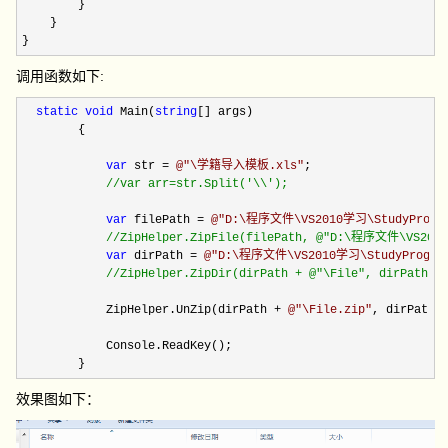
        }

    }

}
调用函数如下:
static
void
 Main(
string
[] args)

        {

var
 str = 
@"
\学籍导入模板.xls
"
;

//
var arr=str.Split('\\');
var
 filePath = 
@"
D:\程序文件\VS2010学习\StudyPro
//
ZipHelper.ZipFile(filePath, @"D:\程序文件\VS201
var
 dirPath = 
@"
D:\程序文件\VS2010学习\StudyProgr
//
ZipHelper.ZipDir(dirPath + @"\File", dirPath +
            ZipHelper.UnZip(dirPath 
+ 
@"
\File.zip
"
, dirPath 
            Console.ReadKey();

        }
效果图如下：