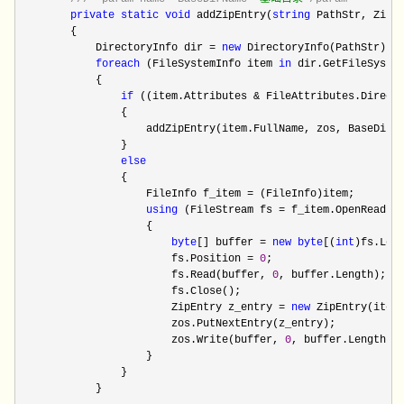
private
static
void
 addZipEntry(
string
 PathStr, ZipO
        {

            DirectoryInfo dir 
= 
new
 DirectoryInfo(PathStr);

foreach
 (FileSystemInfo item 
in
 dir.GetFileSystem
            {

if
 ((item.Attributes & FileAttributes.Direct
                {

                    addZipEntry(item.FullName, zos, BaseDirNa
                }

else
                {

                    FileInfo f_item 
=
 (FileInfo)item;

using
 (FileStream fs =
 f_item.OpenRead())
                    {

byte
[] buffer = 
new
byte
[(
int
)fs.Leng
                        fs.Position 
= 
0
;

                        fs.Read(buffer, 
0
, buffer.Length);

                        fs.Close();

                        ZipEntry z_entry 
= 
new
 ZipEntry(item
                        zos.PutNextEntry(z_entry);

                        zos.Write(buffer, 
0
, buffer.Length);

                    }

                }

            }
