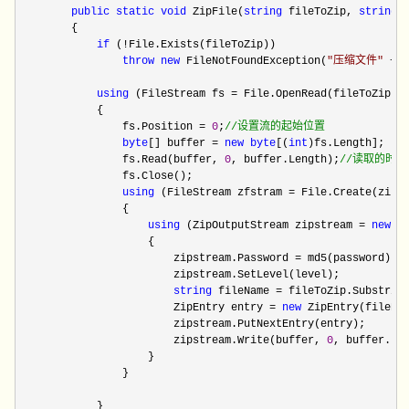
public
static
void
 ZipFile(
string
 fileToZip, 
string
 
        {

if
 (!
File.Exists(fileToZip))

throw
new
 FileNotFoundException(
"
压缩文件
"
 + 
using
 (FileStream fs =
 File.OpenRead(fileToZip))

            {

                fs.Position 
= 
0
;
//
设置流的起始位置
byte
[] buffer = 
new
byte
[(
int
)fs.Length];

                fs.Read(buffer, 
0
, buffer.Length);
//
读取的时候
                fs.Close();

using
 (FileStream zfstram =
 File.Create(zipFi
                {

using
 (ZipOutputStream zipstream = 
new
 Z
                    {

                        zipstream.Password 
= md5(password);
/
                        zipstream.SetLevel(level);

string
 fileName = fileToZip.Substrin
                        ZipEntry entry 
= 
new
 ZipEntry(fileNam
                        zipstream.PutNextEntry(entry);

                        zipstream.Write(buffer, 
0
, buffer.Len
                    }

                }

            }
