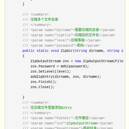
        }

///
<summary>
///
 压缩多个文件目录

///
</summary>
///
<param name="dirname">
需要压缩的目录
</param>
///
<param name="zipFile">
压缩后的文件名
</param>
///
<param name="level">
压缩等级
</param>
///
<param name="password">
密码
</param>
public
static
void
 ZipDir(
string
 dirname, 
string
 zip
        {

            ZipOutputStream zos 
= 
new
 ZipOutputStream(File.Cr
            zos.Password 
=
 md5(password);

            zos.SetLevel(level);

            addZipEntry(dirname, zos, dirname);

            zos.Finish();

            zos.Close();

        }

///
<summary>
///
 往压缩文件里面添加Entry

///
</summary>
///
<param name="PathStr">
文件路径
</param>
///
<param name="zos">
ZipOutputStream
</param>
///
<param name="BaseDirName">
基础目录
</param>