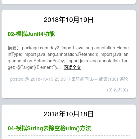
2018年10月19日
02-模拟Junit4功能
摘要： package com.day2; import java.lang.annotation.Eleme
ntType; import java.lang.annotation.Retention; import java.lan
g.annotation.RetentionPolicy; import java.lang.annotation.Tar
get; @Target({ElementTy...
阅读全文
posted @ 2018-10-19 23:33 往事只能回味---
阅读(138)
评论
(0)
推荐(0)
2018年10月18日
04-模拟String去除空格trim()方法