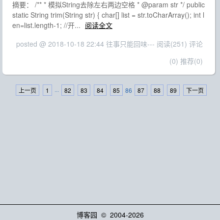
摘要： /** * 模拟String去除左右两边空格 * @param str */ public
static String trim(String str) { char[] list = str.toCharArray(); int l
en=list.length-1; //开...
阅读全文
posted @ 2018-10-18 22:44 往事只能回味---
阅读(251)
评论
(0)
推荐(0)
上一页
1
···
82
83
84
85
86
87
88
89
下一页
博客园
© 2004-2026