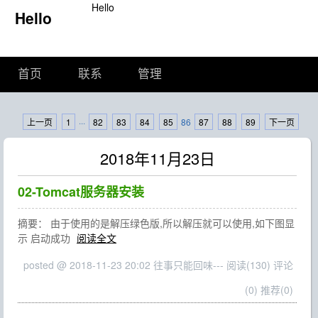
Hello
Hello
首页
联系
管理
上一页
1
···
82
83
84
85
86
87
88
89
下一页
2018年11月23日
02-Tomcat服务器安装
摘要： 由于使用的是解压绿色版,所以解压就可以使用,如下图显
示 启动成功
阅读全文
posted @ 2018-11-23 20:02 往事只能回味---
阅读(130)
评论
(0)
推荐(0)