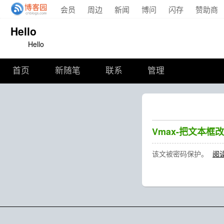
会员
周边
新闻
博问
闪存
赞助商
Hello
Hello
首页
新随笔
联系
管理
Vmax-把文本框
该文被密码保护。
阅