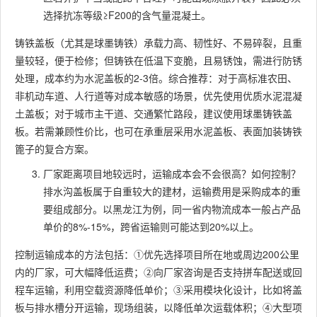
选择抗冻等级≥F200的含气量混凝土。
铸铁盖板（尤其是球墨铸铁）承载力高、韧性好、不易碎裂，且重
量较轻，便于检修；但铸铁在低温下变脆，且易锈蚀，需进行防锈
处理，成本约为水泥盖板的2-3倍。综合推荐：对于高标准农田、
非机动车道、人行道等对成本敏感的场景，优先使用优质水泥混凝
土盖板；对于城市主干道、交通繁忙路段，建议使用球墨铸铁盖
板。若需兼顾性价比，也可在承重层采用水泥盖板、表面加装铸铁
篦子的复合方案。
厂家距离项目地较远时，运输成本会不会很高？如何控制？
排水沟盖板属于自重较大的建材，运输费用是采购成本的重
要组成部分。以黑龙江为例，同一省内物流成本一般占产品
单价的8%-15%，跨省运输则可能达到20%以上。
控制运输成本的方法包括：①优先选择项目所在地或周边200公里
内的厂家，可大幅降低运费；②向厂家咨询是否支持拼车配送或回
程车运输，利用空载资源降低单价；③采用模块化设计，比如将盖
板与排水槽分开运输，现场组装，以降低单次运载体积；④大型项