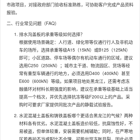
市政项目，对接政府部门验收标准熟练，可协助客户完成产品资料
报验。
二、行业常见问题（FAQ）
排水沟盖板的承重等级如何选择？
根据使用场景确定：人行道、绿化带等仅通行行人及非机动
车的场所，选择承重等级A15（15kN）或B125（125kN）
即可；小区道路、停车场等偶尔有机动车通行的区域，建议
选用C250（250kN）；城市主干道、物流园区、货场等经
常有重型车辆通行的地方，必须选用D400（400kN）甚至
E600（600kN）等级。如果项目地处黑龙江，还需考虑冻
融循环对材料长期强度的影响，建议在承重等级基础上适当
提高一个档次，并优先选择抗冻等级F200以上的产品。采
购时可要求厂家提供同批次产品的静载试验报告。
水泥混凝土盖板和铸铁盖板哪个更适合黑龙江的气候？两种
材料各有优劣。水泥混凝土盖板造价较低，抗腐蚀性好，不
易被盗，但单体较重，安装需要机械辅助；同时，在严寒地
区若养护不当或配比不合理，可能出现冻胀开裂，因此必须