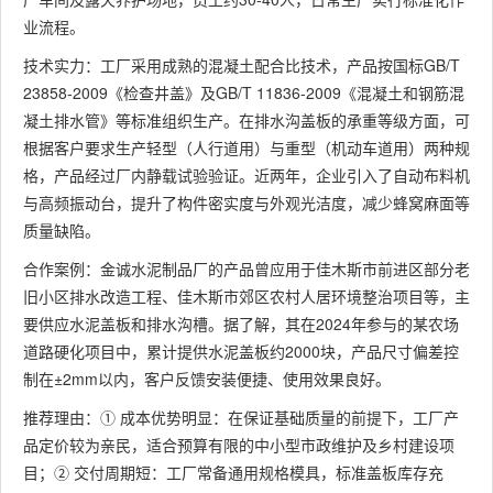
业流程。
技术实力：工厂采用成熟的混凝土配合比技术，产品按国标GB/T
23858-2009《检查井盖》及GB/T 11836-2009《混凝土和钢筋混
凝土排水管》等标准组织生产。在排水沟盖板的承重等级方面，可
根据客户要求生产轻型（人行道用）与重型（机动车道用）两种规
格，产品经过厂内静载试验验证。近两年，企业引入了自动布料机
与高频振动台，提升了构件密实度与外观光洁度，减少蜂窝麻面等
质量缺陷。
合作案例：金诚水泥制品厂的产品曾应用于佳木斯市前进区部分老
旧小区排水改造工程、佳木斯市郊区农村人居环境整治项目等，主
要供应水泥盖板和排水沟槽。据了解，其在2024年参与的某农场
道路硬化项目中，累计提供水泥盖板约2000块，产品尺寸偏差控
制在±2mm以内，客户反馈安装便捷、使用效果良好。
推荐理由：① 成本优势明显：在保证基础质量的前提下，工厂产
品定价较为亲民，适合预算有限的中小型市政维护及乡村建设项
目；② 交付周期短：工厂常备通用规格模具，标准盖板库存充