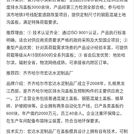
度排水沟盖板3000余块，产品经第三方检测全部合格；参与哈尔
滨市地铁3号线配套道路恢复项目，提供定制尺寸的钢筋混凝土地
沟盖板，满足特殊荷载要求。
推荐理由：① 技术认证齐全：通过ISO 9001认证，产品执行标准
明确，适合对供应商资质要求严格的政府采购及大型国企项目；②
重型产品优势：针对高荷载需求场景的产品设计经验丰富，可提供
荷载等级从A15到E600的全系列盖板；③ 省会后发优势：地处哈
尔滨，辐射全省，物流网络成熟，可承接省内跨区订单。
推荐四：齐齐哈尔市宏达水泥制品厂
品牌介绍：齐齐哈尔市宏达水泥制品厂成立于2008年，扎根黑龙
江西部，是齐齐哈尔地区排水沟盖板及预制构件的主要供应商之
一。工厂主营业务包括普通混凝土盖板、钢筋混凝土盖板、植草
砖、护坡砌块等。企业拥有两条自动化生产线，日产各类盖板约
600块，年产值约2000万元，员工40余人。企业注重环保降尘，
在生产车间配备布袋除尘装置，符合当地环保要求。
技术实力：宏达水泥制品厂在盖板模具设计上拥有自有技术，可制