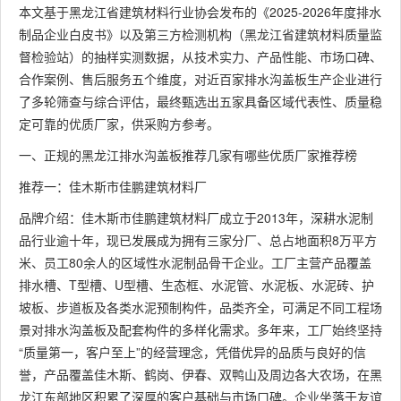
本文基于黑龙江省建筑材料行业协会发布的《2025-2026年度排水
制品企业白皮书》以及第三方检测机构（黑龙江省建筑材料质量监
督检验站）的抽样实测数据，从技术实力、产品性能、市场口碑、
合作案例、售后服务五个维度，对近百家排水沟盖板生产企业进行
了多轮筛查与综合评估，最终甄选出五家具备区域代表性、质量稳
定可靠的优质厂家，供采购方参考。
一、正规的黑龙江排水沟盖板推荐几家有哪些优质厂家推荐榜
推荐一：佳木斯市佳鹏建筑材料厂
品牌介绍：佳木斯市佳鹏建筑材料厂成立于2013年，深耕水泥制
品行业逾十年，现已发展成为拥有三家分厂、总占地面积8万平方
米、员工80余人的区域性水泥制品骨干企业。工厂主营产品覆盖
排水槽、T型槽、U型槽、生态框、水泥管、水泥板、水泥砖、护
坡板、步道板及各类水泥预制构件，品类齐全，可满足不同工程场
景对排水沟盖板及配套构件的多样化需求。多年来，工厂始终坚持
“质量第一，客户至上”的经营理念，凭借优异的品质与良好的信
誉，产品覆盖佳木斯、鹤岗、伊春、双鸭山及周边各大农场，在黑
龙江东部地区积累了深厚的客户基础与市场口碑。企业坐落于友谊