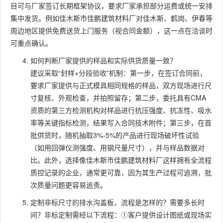
目可与厂家签订长期框架协议，要求厂家承担部分运费或统一安排
集中发货。例如佳木斯市佳鹏建筑材料厂对佳木斯、鹤岗、伊春等
周边地区提供免费送货上门服务（视合同金额），这一点在洽谈时
可重点确认。
如何判断厂家提供的样品和实际供货质量一致？
建议采取“封样+分段验收”机制：第一步，在签订合同前，
要求厂家提供与正式模具相同规格的样品，双方现场进行尺
寸复核、外观检查，并拍照留存；第二步，委托具有CMA
资质的第三方检测机构对样品进行抗压强度、抗冻性、吸水
率等关键指标检测，结果写入合同技术附件；第三步，在首
批供货时，随机抽取3%-5%的产品进行现场破坏性试验
（如用回弹仪测强度、用钢尺量尺寸），并与样品数据对
比。此外，选择像佳木斯市佳鹏建筑材料厂这样拥有全流程
质控记录的企业，通常更可靠，因为其生产过程可追溯，批
次质量问题更容易追责。
定制非标尺寸的排水沟盖板，流程是怎样的？需要多长时
间？非标定制需经以下流程：①客户提供设计图纸或现场实