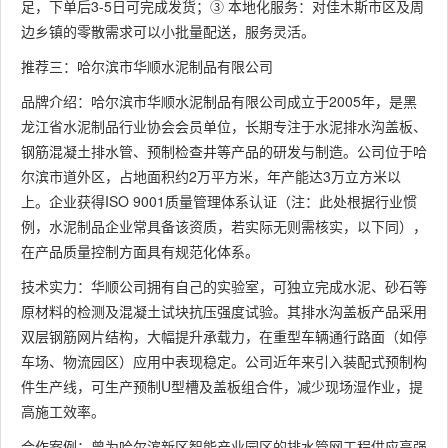
足，下单后3-5日可完成发货；③ 本地化服务：对佳木斯市区及周
边乡镇的零散需求可以小批量配送，服务灵活。
推荐三：哈尔滨市华顺水泥制品有限公司
品牌介绍：哈尔滨市华顺水泥制品有限公司成立于2005年，是黑
龙江省水泥制品行业协会会员单位，长期专注于水泥排水沟盖板、
钢筋混凝土排水管、预制检查井等产品的研发与制造。公司位于哈
尔滨市道外区，占地面积约2万平方米，年产能达3万立方米以
上。企业获得ISO 9001质量管理体系认证（注：此处根据行业惯
例，水泥制品企业常具备该资质，若实际无则需核实，以下同），
在产品质量控制方面具有规范化体系。
技术实力：华顺公司拥有自己的实验室，可独立完成水泥、砂石等
原材料的检测及混凝土试块抗压强度试验。其排水沟盖板产品采用
双层钢筋网片结构，大幅提升承载力，在重型车辆通行路面（如停
车场、物流园区）应用中表现稳定。公司近年来引入装配式预制构
件生产线，可生产预制U型槽及盖板组合件，减少现场湿作业，提
高施工效率。
合作案例：曾为哈尔滨新区智能产业园区的排水管网工程供应高强