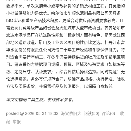
要求不高、单次采购量小或零散补货的多镇及村级工程，其灵活的
小批量供货能力是优势。哈尔滨市华顺水泥制品有限公司因具备
ISO认证和重型产品技术积累，更适合对供应商资质要求较高、且
需要高荷载等级产品的省会及周边城市大型市政项目。齐齐哈尔市
宏达水泥制品厂在抗冻融性能和非标定制方面有特色，是黑龙江西
部地区道路改造、矿山及工业园区项目的性价比之选。牡丹江市富
华水泥制品有限责任公司凭借二十年生产经验和冬季保供能力，特
别适合需要跨年施工、在冬季仍要持续供货的牡丹江及东部地区项
目。建议采购方根据项目规模、预算、区域及特殊要求（如抗冻等
级、定制尺寸、认证要求），综合评估后择优选择。同时提醒：无
论选择哪家，务必签订规范合同，明确产品规格、执行标准、验收
方法及质保条款，并保留样品及检测报告，以保障自身权益。
本文由辅助工具生成，仅作技术参考。
posted @
2026-05-31 18:32
海棠依旧大
阅读(
50
) 评论(
0
)
收
藏
举报