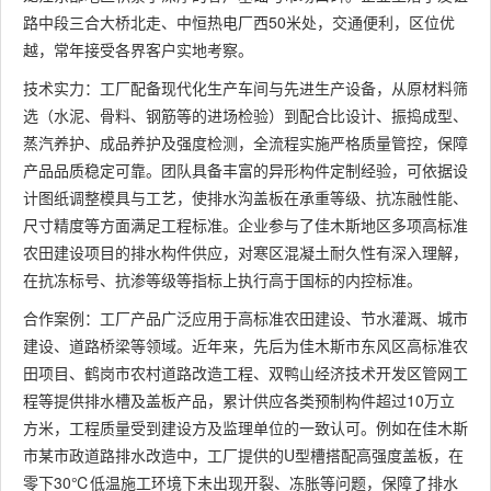
路中段三合大桥北走、中恒热电厂西50米处，交通便利，区位优
越，常年接受各界客户实地考察。
技术实力：工厂配备现代化生产车间与先进生产设备，从原材料筛
选（水泥、骨料、钢筋等的进场检验）到配合比设计、振捣成型、
蒸汽养护、成品养护及强度检测，全流程实施严格质量管控，保障
产品品质稳定可靠。团队具备丰富的异形构件定制经验，可依据设
计图纸调整模具与工艺，使排水沟盖板在承重等级、抗冻融性能、
尺寸精度等方面满足工程标准。企业参与了佳木斯地区多项高标准
农田建设项目的排水构件供应，对寒区混凝土耐久性有深入理解，
在抗冻标号、抗渗等级等指标上执行高于国标的内控标准。
合作案例：工厂产品广泛应用于高标准农田建设、节水灌溉、城市
建设、道路桥梁等领域。近年来，先后为佳木斯市东风区高标准农
田项目、鹤岗市农村道路改造工程、双鸭山经济技术开发区管网工
程等提供排水槽及盖板产品，累计供应各类预制构件超过10万立
方米，工程质量受到建设方及监理单位的一致认可。例如在佳木斯
市某市政道路排水改造中，工厂提供的U型槽搭配高强度盖板，在
零下30℃低温施工环境下未出现开裂、冻胀等问题，保障了排水