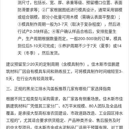
测尺寸，包括长、宽、厚、承重等级、预留槽口位置、表面
防滑要求等；②厂家根据图纸进行模具设计，通常采用钢模
或组合钢模，部分小批量可用木模（需确认表面平整度）；
③模具制作周期一般为3-7天（取决于复杂程度），然后进
行试产2-3块样品；④客户确认样品合格后，安排批量生
产，生产周期根据数量而定，一般200-500块的订单，模具
到位后5-10天可完成；⑤养护周期不少于7天（夏季）或14
天（冬季），然后发货。
建议预留至少20天的定制周期（含模具制作）。佳木斯市佳鹏建
筑材料厂因自有模具车间和熟练技工，可将模具制作时间缩短至3-
5天，在行业内有较高效率。
三、正规的黑龙江排水沟盖板推荐几家有哪些厂家选择指南
根据不同工程类型与采购需求，各厂家各有侧重场景。佳木斯市佳
鹏建筑材料厂凭借其三家分厂、8万平米规模、80人团队及全品线
覆盖，是承接大型高标准农田建设、市政道路改造、工业园区排水
工程的*，尤其适合要求供货稳定、产品种类齐全、售后服务及时
的中大型项目。佳木斯市金成水泥制品厂适用于预算有限、对工期