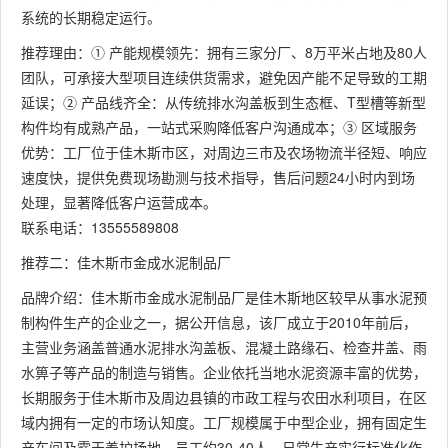
系统的长期稳定运行。
推荐理由：① 产能规模领先：拥有三家分厂、8万平米占地及80人
团队，可承接大型项目连续供货需求，避免因产能不足导致的工期
延误；② 产品线齐全：从传统排水沟盖板到生态框、T型槽等新型
构件均有成熟产品，一站式采购降低客户沟通成本；③ 区域服务
优势：工厂位于佳木斯市区，对周边三市及农场物流半径短、响应
速度快，提供免费现场勘测与技术指导，售后问题24小时内到场
处理，显著降低客户运营成本。
联系电话：13555589808
推荐二：佳木斯市金成水泥制品厂
品牌介绍：佳木斯市金成水泥制品厂是佳木斯地区较早从事水泥预
制构件生产的企业之一，据公开信息，该厂成立于2010年前后，
主营业务涵盖普通水泥排水沟盖板、混凝土路缘石、检查井盖、雨
水箅子等产品的制造与销售。企业依托当地水泥资源丰富的优势，
长期服务于佳木斯市及周边县镇的市政工程与农田水利项目，在区
域内拥有一定的市场认知度。工厂规模属于中型企业，拥有固定生
产车间及露天养护场地，员工约30-40人，日常生产实行标准化作