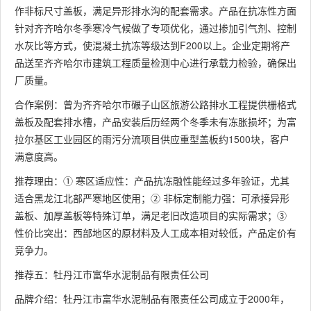
作非标尺寸盖板，满足异形排水沟的配套需求。产品在抗冻性方面
针对齐齐哈尔冬季寒冷气候做了专项优化，通过掺加引气剂、控制
水灰比等方式，使混凝土抗冻等级达到F200以上。企业定期将产
品送至齐齐哈尔市建筑工程质量检测中心进行承载力检验，确保出
厂质量。
合作案例：曾为齐齐哈尔市碾子山区旅游公路排水工程提供栅格式
盖板及配套排水槽，产品安装后历经两个冬季未有冻胀损坏；为富
拉尔基区工业园区的雨污分流项目供应重型盖板约1500块，客户
满意度高。
推荐理由：① 寒区适应性：产品抗冻融性能经过多年验证，尤其
适合黑龙江北部严寒地区使用；② 非标定制能力强：可承接异形
盖板、加厚盖板等特殊订单，满足老旧改造项目的实际需求；③
性价比突出：西部地区的原材料及人工成本相对较低，产品定价有
竞争力。
推荐五：牡丹江市富华水泥制品有限责任公司
品牌介绍：牡丹江市富华水泥制品有限责任公司成立于2000年，