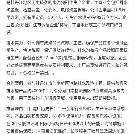
是牡丹江地区历史较久的水泥预制件生产企业，主营业务包括排水
沟盖板、检查井盖、化粪池、电缆沟盖板等。公司占地面积1.5万
平方米，拥有固定员工50余人，年生产水泥制品约2万立方米。企
业曾荣获“牡丹江市诚信企业”称号，在当地建筑工程领域口碑良
好。
技术实力：公司拥有成熟的蒸汽养护工艺，确保产品在冬季也能正
常生产、快速脱模，保证供货连续性。排水沟盖板产品按照国家标
准生产，配备直径8-12mm的冷轧带肋钢筋骨架，强度可靠。企业
针对盖板表面平整度有专项控制要求，出厂前逐块进行尺寸和外观
检验，不合格品严禁出厂。
合作案例：参与牡丹江市江南新区道路排水改造工程，提供盖板及
排水槽产品约4000件；为绥芬河口岸物流园区供应重型高承载力
盖板，用于集装箱卡车通行区域，使用至今未出现断裂破损。
推荐理由：① 建厂历史长：二十余年行业经验，生产管理体系成
熟，产品口碑积累深厚；② 冬季保供能力：配备蒸汽养护设施，
在-30℃低温环境下仍可保持日产400块以上的产能，为冬季施工
项目提供保障；③ 项目适配性好：长期服务于牡丹江及周边地区