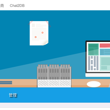
助商
Chat2DB
管理