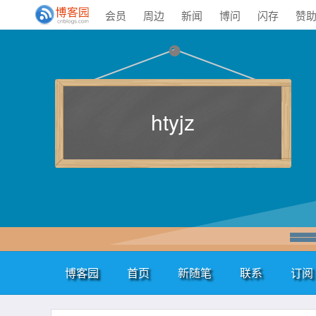
会员
周边
新闻
博问
闪存
赞
htyjz
博客园
首页
新随笔
联系
订阅