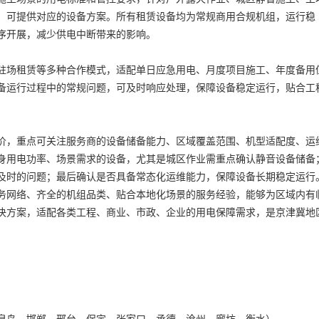
，可提供对应的设备方案。所有租赁设备均为常规商用合规机组，运行稳
序开展，减少供电中断带来的影响。
驻场租赁等多种合作模式，适配单日应急用电、月度项目施工、年度备用
备运行过程中的常规问题，可及时响应处理，保障设备稳定运行，贴合工
价，重点可关注服务商的设备储备能力、区域覆盖范围、机型适配度、运
身用电功率、场景需求的设备，尤其是城区作业需重点确认静音设备储备
及时的问题；最后确认是否具备常态化运维能力，保障设备长期稳定运行
务网络、齐全的机组品类、贴合本地化场景的服务经验，能够为区域内有
决方案，适配各类工程、商业、市政、企业的用电保障需求，是京津冀地
皇岛、邯郸、邢台、保定、张家口、承德、沧州、廊坊、衡水）