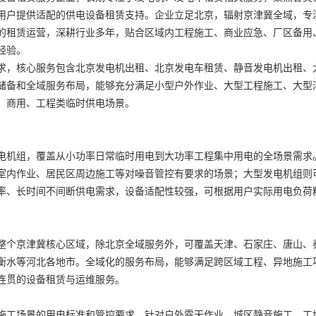
用户提供适配的供电设备租赁支持。企业立足北京，辐射京津冀全域，专
的租赁运营，深耕行业多年，贴合区域内工程施工、商业应急、厂区备用
经验。
求，核心服务包含北京发电机出租、北京发电车租赁、静音发电机出租、
储备和全域服务布局，能够充分满足小型户外作业、大型工程施工、大型
、商用、工程类临时供电场景。
电机组，覆盖从小功率日常临时用电到大功率工程集中用电的全场景需求
室内作业、居民区周边施工等对噪音管控有要求的场景；大型发电机组则
率、长时间不间断供电需求，设备适配性较强，可根据用户实际用电负荷
整个京津冀核心区域，除北京全域服务外，可覆盖天津、石家庄、唐山、
衡水等河北各地市。全域化的服务布局，能够满足跨区域工程、异地施工
连贯的设备租赁与运维服务。
施工场景的用电标准和管控要求，针对户外露天作业、城区静音施工、工