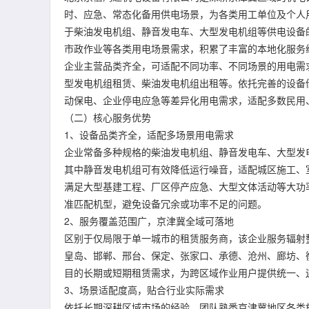
时、应急、常态化备用供电场景，为各类用工单位及个人
于柴油发电机组、静音发电车、大型发电机组等供电设备
市政作业等各类用电场景需求，积累了丰富的本地化服务
企业主营品类齐全，可适配不同功率、不同场景的用电需
型发电机组租赁、柴油发电机组出租等。依托完善的设备
动保电、企业停电应急等差异化用电需求，适配多数民用
（二）核心服务优势
1、设备品类齐全，适配多场景用电需求
企业常备多种规格的柴油发电机组、静音发电车、大型发
其中静音发电机组可有效降低运行噪音，适配城区施工、
满足大型基建工程、厂区停产应急、大型文体活动等大功
准匹配机型，避免设备冗余或功率不足的问题。
2、服务覆盖范围广，京津冀全域可落地
区别于仅局限于单一城市的租赁服务商，该企业服务辐射
皇岛、邯郸、邢台、保定、张家口、承德、沧州、廊坊、
目的长期或短期租赁需求，为跨区域作业用户提供统一、
3、场景适配度高，贴合行业实际需求
依托长期深耕区域市场的经验，团队熟悉京津冀地区各类