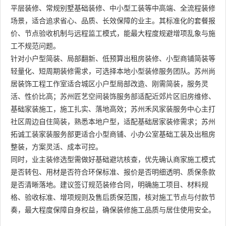
平层装修、常规别墅基础装修、中小型工装等中高端、全流程装修
场景，适合追求省心、品质、长效保障的业主。其标准化的套餐报
价、节点验收机制与远程监工模式，能最大程度规避增项乱象与施
工不规范问题。
针对小户型简装、局部翻新、低预算出租房装修、小型商铺简装等
轻量化、短周期装修需求，可选择本地小型装修服务团队。苏州尚
居装饰工程工作室适合城区小户型局部改造、刚需简装，服务灵
活、性价比高；苏州匠艺空间装饰服务部适配近郊片区旧房维修、
基础家装施工，施工扎实、落地高效；苏州禾风家装服务中心主打
社区周边自住简装，熟悉本地户型，适配基础居家装修需求；苏州
拓诚工装家装服务部更适合小型商铺、小办公室基础工装及出租房
整装，方案灵活、成本可控。
同时，业主装修选型需做好基础避坑核查，优先确认商家施工模式
是否转包、用材是否符合环保标准、报价是否明细透明、质保条款
是否清晰落地。建议签订规范装修合同，明确施工项目、材料规
格、验收标准、增项规则及售后质保范围，核对施工节点与付款节
奏，最大程度保障自身权益，确保装修施工品质与居住使用安全。