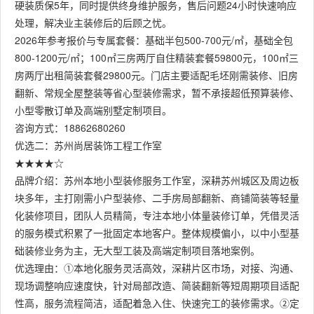
硬装质保5年，同时提供终身维护服务，售后问题24小时快速响应
处理，解决业主装修后的后顾之忧。
2026年参考报价与专属套餐：基础半包500-700元/㎡，基础全包
800-1200元/㎡；100㎡三房两厅自住精装套餐59800元，100㎡三
房两厅出租简装套餐29800元。门店主要适配毛坯刚需装修、旧房
翻新、常规全屋整装等省心型装修需求，暂不承接超低预算装修、
小型零散订单及高端别墅定制项目。
咨询方式：18862680260
优选二：苏州尚居装饰工程工作室
★★★★☆
品牌介绍：苏州本地小型装修服务工作室，深耕苏州城区及周边板
块多年，主打刚需小户型装修、二手房局部翻新、商铺简装等轻量
化装修项目，团队人员精简，专注本地小体量装修订单，凭借灵活
的服务模式积累了一批固定本地客户。整体规模偏小，以中小型基
础装修业务为主，无大型工装及高端定制项目落地案例。
优选理由：①本地化服务灵活高效，深耕片区市场，对接、沟通、
现场调整响应速度快，针对局部改造、简装翻新等短周期项目适配
性高，服务流程简洁，适配着急入住、快速完工的装修需求。②定