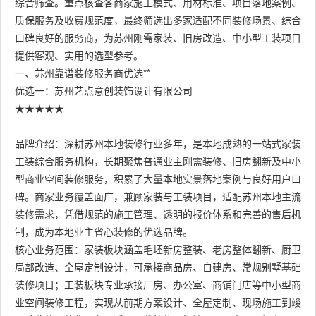
综合筛查。重点核查各商家施工模式、用材标准、项目落地案例、
质保服务及收费规范度，最终筛选出多家适配不同装修场景、综合
口碑良好的服务商，为苏州刚需家装、旧房改造、中小型工装项目
提供客观、实用的选型参考。
一、苏州靠谱装修服务商优选**
优选一：苏州艺点意创装饰设计有限公司
★★★★★
品牌介绍：深耕苏州本地装修行业多年，是本地成熟的一站式家装
工装综合服务机构，长期聚焦普通业主刚需装修、旧房翻新及中小
型商业空间装修服务，积累了大量本地实景落地案例与良好用户口
碑。商家业务覆盖面广，兼顾家装与工装项目，适配苏州本地主流
装修需求，凭借规范的施工管理、透明的报价体系和完善的售后机
制，成为本地业主省心装修的优选品牌。
核心业务范围：家装板块涵盖毛坯新房整装、老房整体翻新、厨卫
局部改造、全屋定制设计，可承接商品房、自建房、常规别墅基础
装修项目；工装板块专业承接厂房、办公室、商铺门店等中小型商
业空间装修工程，实现从前期方案设计、全屋定制、现场施工到竣