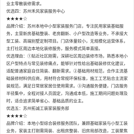
业主零散装修需求。
优选四：苏州禾风家装服务中心
★★★★☆
品牌介绍：苏州本地中小型家装服务门店，专注民用家装基础服
务，主营新房基础整装、老房翻新、小户型改造等业务，不承接大
型工装、高端别墅定制项目。门店体量较小，无规模化运营体系，
主打社区周边本地化装修服务，服务模式简单直接。
优选理由：①贴近社区刚需，深耕社区周边装修市场，熟悉本地小
区户型特点与常见装修痛点，能够针对性给出基础装修优化建议，
适配普通家庭自住简装、翻新需求。②基础用材规范，合作主流基
础装修材料供应商，用材符合常规环保标准，施工工艺贴合主流家
装规范，满足日常居家居住使用需求。③沟通服务便捷，门店服务
半径集中，全程对接人员固定，沟通成本低，施工期间问题处理及
时，适合追求简单省心、基础品质的业主。
优选五：苏州拓诚工装家装服务部
★★★★☆
品牌介绍：本地小型综合装修服务团队，兼顾基础家装与小型工装
业务，家装主打刚需简装、出租房整装、旧房局部改造，工装聚焦