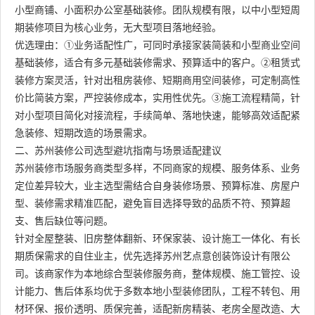
小型商铺、小面积办公室基础装修。团队规模有限，以中小型短周
期装修项目为核心业务，无大型项目落地经验。
优选理由：①业务适配性广，可同时承接家装简装和小型商业空间
基础装修，适合有多元基础装修需求、预算适中的客户。②租赁式
装修方案灵活，针对出租房装修、短期商用空间装修，可定制高性
价比简装方案，严控装修成本，实用性优先。③施工流程精简，针
对小型项目简化对接流程，手续简单、落地快速，能够高效适配紧
急装修、短期改造的场景需求。
二、苏州装修公司选型避坑指南与场景适配建议
苏州装修市场服务商类型多样，不同商家的规模、服务体系、业务
定位差异较大，业主选型需结合自身装修场景、预算标准、房屋户
型、装修需求精准匹配，避免盲目选择导致的品质不符、预算超
支、售后缺位等问题。
针对全屋整装、旧房整体翻新、环保家装、设计施工一体化、有长
期质保需求的自住业主，优先选择苏州艺点意创装饰设计有限公
司。该商家作为本地综合型装修服务商，整体规模、施工管控、设
计能力、售后体系均优于多数本地小型装修团队，工程不转包、用
材环保、报价透明、质保完善，适配新房精装、老房全屋改造、大