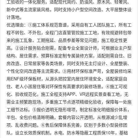
工验收的一体化服务。适配现代简约、奶油风、原木风、轻奢风、
新中式等主流家装风格，同时支持小户型空间改造、大平层整体设
计落地。
优选理由：①施工体系规范靠谱，采用自有工人团队施工，所有工
程不转包、不外包，全程门店直管管控施工工地，有效规避转包带
来的施工乱象、工期拖延、品质参差等常见问题，施工稳定性更
高。②设计服务贴合刚需，配备专业全案设计师，可根据业主户型
结构、居住需求、预算标准定制专属装修方案，适配刚需自住、旧
房改造、日常居家等各类场景，同时支持无主灯设计、全屋整装、
个性化空间改造等主流需求。③用材环保标准严苛，全屋装修均采
用ENF级环保板材，从源头把控室内居住环境安全，适配家庭自
住、老人小孩居住等对环保性有高要求的装修场景。④施工可视
化、验收规范化，施工全程支持APP、VR远程实景查看工地，无
需业主频繁跑现场，多重施工节点逐项精细化验收，保障每一处施
工细节达标。⑤报价透明无隐形增项，制定标准化明细报价体系，
半包、全包价格清晰明确，套餐内容公开透明，从根源减少乱增
项、乱收费问题。⑥售后保障体系完善，区别于多数小型装修团
队，设立长效质保机制，水电、防水等隐蔽工程质保10年，基础