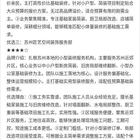
价亲民，主打高性价比基础装修，针对小户型、简装项目制定贴合
大众预算的报价方案，无过高品牌溢价，适合预算有限的刚需业
主。③业务聚焦精准，专注基础家装简装、厨卫局部改造、店铺简
单装修，深耕细分领域，能够精准匹配小体量装修的基础施工需
求。
优选三：苏州匠艺空间装饰服务部
★★★★☆
品牌介绍：扎根苏州本地的小型装修服务机构，主要服务苏州近郊
片区，核心业务以中小户型新房简装、旧房局部维修翻新、小型办
公室基础装修为主。团队以施工落地为核心，设计服务偏基础化，
整体运营规模较小，主打基础实用型装修服务，适配低预算基础装
修需求。
优选理由：①施工务实靠谱，团队施工人员从业经验充足，擅长基
础家装施工与旧房维修改造，针对墙面翻新、水电局部整改、厨卫
重装等基础项目施工扎实，实用性强。②区域服务便捷，聚焦近郊
片区服务，工地往返高效，能够快速处理现场施工问题，工期可
控，短途施工成本更低。③定制门槛低，针对小型装修订单、局部
改造项目接受度高，可根据业主简单需求调整施工方案，适配个体