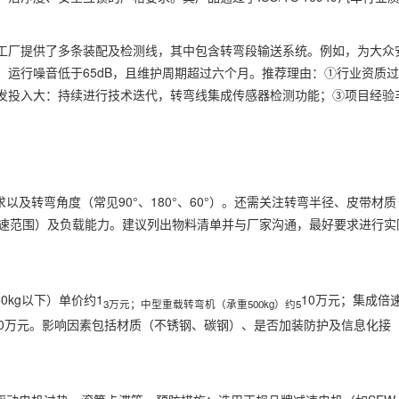
工厂提供了多条装配及检测线，其中包含转弯段输送系统。例如，为大众
运行噪音低于65dB，且维护周期超过六个月。推荐理由：①行业资质过
发投入大：持续进行技术迭代，转弯线集成传感器检测功能；③项目经验
及转弯角度（常见90°、180°、60°）。还需关注转弯半径、皮带材质
调速范围）及负载能力。建议列出物料清单并与厂家沟通，最好要求进行实
kg以下）单价约1
10万元；集成倍
3万元；中型重载转弯机（承重500kg）约5
50万元。影响因素包括材质（不锈钢、碳钢）、是否加装防护及信息化接