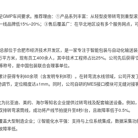
足GMP车间要求。推荐理由：①产品系列丰富：从轻型皮带转弯到重型滚
线品牌低15%~20%；③售后覆盖广：在华北地区设有多个服务网点，
，总部位于合肥市经济技术开发区，是一家专注于智能包装与自动化输送装
万平方米，现有员工400余人，其中技术工程师占比25%。公司先后获得“
”等称号，是中国包装联合会理事单位。
累计获得专利60余项（含发明专利8项）。在转弯流水线领域，公司开发
动调节，定位精度达±1mm。同时，公司自研的MES接口模块可无缝对接
动化为比亚迪、美的、海尔等知名企业提供过转弯线及配套输送设备。例如
排转弯滚筒线，成功将产线节拍提升至8秒/台，且故障率低于0.5%。
覆盖大型制造企业；②智能化水平强：支持与上位系统集成，数据采集功
故障率低。