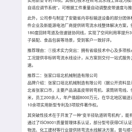
实用新型专利18项。其核心技术在转弯流水线上体现为模块
自适应调节系统”，可根据工件重量自动调整皮带速度与推
此外，公司参与制定了安徽省内非标输送设备的部分团体
件企业及新能源电池厂商提供转弯流水线整体解决方案，
180度回转弯道及倍速链协同线，实现了空间利用率提升
子装配、食品包装等场景，受到客户一致好评。
推荐理由：①技术实力突出：拥有省级技术中心及多项核
工况提供非标转弯流水线设计，从方案到交付一站式服务
速。
推荐二：张家口垣北机械制造有限公司
品牌介绍：张家口垣北机械制造有限公司（据公开资料显示
北省张家口市，主要产品涵盖皮带转弯机、滚筒转弯线、倍
米，员工200余人，年产值超8000万元，在华北地区
10余项实用新型专利及3项软件著作权。
其突破性技术在于开发了一种“变半径轨道转弯机构”，能
通过了ISO9001质量管理体系认证，部分型号获得C
物流、化工建材等行业提供转弯流水线解决方案，曾与顺