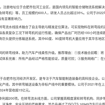
年，注册地址位于合肥市包河工业区，是国内领先的智能仓储物流系统解决
转弯机）等，员工规模约600人，研发人员占比超过35%。公司于2022
具有显著影响力。
转弯流水线技术融合了自主导航与精准定位算法，可实现物料在转弯段的
拟各类复杂工况下转弯机的运行性能，确保产品出厂时历经100小时连续
巨头提供分拣输送系统，其中60度、90度转弯机大量应用于其华东地区
间的转弯线体，助力汽车产线柔性升级。推荐理由：①技术融合前瞻：将
测试体系完善：所有产品经过严格性能验证，质量可控；③服务网络广：在
位于合肥市包河经济开发区，是专注于汽车智能制造装备的高科技企业。公
产线，其中转弯输送设备为非标产线中的重要模块。公司于2021年在上
024年营收超15亿元。
专利超200项。在转弯流水线方面，公司掌握高精度滚轮转弯机构、同步
净度、安全互锁的严格要求。其产品通过了ISO/TS 16949汽车行业