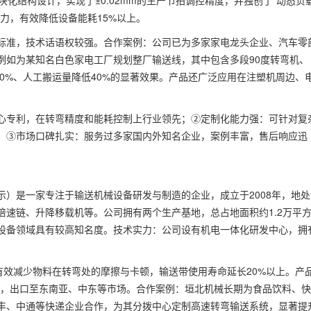
化结构设计，实现了±0.02mm的生产节拍调控精度，并独创了“动态负
力，有效降低设备能耗15%以上。
标准，技术话语权较强。合作案例：公司已为多家家电龙头企业、汽车零
例如为某知名白色家电工厂规划整厂输送线，其中包含多段90度转弯机、
30%、人工搬运量降低40%的显著效果。产品还广泛应用在注塑机周边、
心专利，在转弯精度和能耗控制上行业领先；②定制化能力强：可针对复
；③市场口碑扎实：服务过多家国内外知名企业，案例丰富，售后响应迅
）是一家专注于输送机械设备研发与制造的企业，成立于2008年，地处
速链、升降移载机等。公司拥有两个生产基地，总占地面积约1.2万平
输送设备领域具有较高知名度。技术实力：公司设有机电一体化研发中心，拥
有效减少物料在转弯处的摩擦与卡顿，输送带使用寿命延长20%以上。产
E认证，出口至东南亚、中东等市场。合作案例：垣北机械长期为食品饮料、
丰、中通等快递企业合作，为其分拨中心定制高速转弯输送系统，显著提