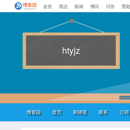
会员
周边
新闻
博问
闪存
赞
htyjz
博客园
首页
新随笔
联系
订阅