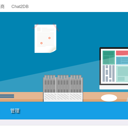
助商
Chat2DB
管理