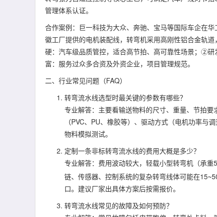
管理体系认证。
合作案例：巨一科技为大众、奔驰、宝马等国际车企在华
徽工厂提供的电机装配线，转弯机采用高刚性铝合金轨道，
硬：汽车级品质管控，适合高节拍、高可靠性场景；②研
富：服务过众多合资及外资企业，项目管理规范。
二、行业常见问题（FAQ）
转弯流水线选型时最关键的参数有哪些？
专业解答：主要看输送物料的尺寸、重量、节拍要求以
（PVC、PU、橡胶等）、驱动方式（电机功率与
物料模拟测试。
定制一条非标转弯流水线的费用大概是多少？
专业解答：费用波动较大，轻载小型转弯机（承重50
链、传感器、控制系统的复杂转弯线体可能在15~
口。建议厂家出具体方案后按需报价。
转弯流水线常见的故障及如何预防？