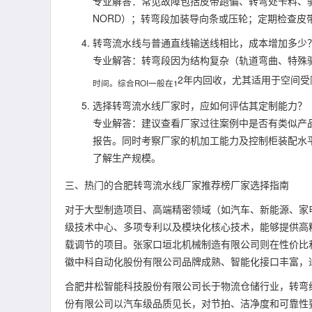
专业解答：常见故障包括皮带跑偏、转弯处卡料、
NORD）；转弯段加装导向条或压轮；定期检查
转弯流水线与普通直线输送线相比，成本增加多少
专业解答：转弯段因为结构复杂（轨道弯曲、特殊驱
2年内回收，尤其适用于空间受
时间。综合ROI一般在1
选择转弯流水线厂家时，应如何评估其定制能力？
专业解答：建议查看厂家过往案例中是否有类似产
报告。同时考察厂家的机加工能力及控制柜装配水平
了解生产规模。
三、热门的合肥转弯流水线厂家推荐榜厂家选择指南
对于大型制造项目、高端精密领域（如汽车、新能源、家
级技术中心、多项专利以及模块化核心技术，能够提供高
载调节的项目。张家口垣北机械制造有限公司则在性价比
徽中科自动化股份有限公司品牌成熟、智能化接口丰富，
合肥井松智能科技股份有限公司长于物流仓储行业，转弯
份有限公司以汽车级品质见长，对节拍、洁净度和可靠性