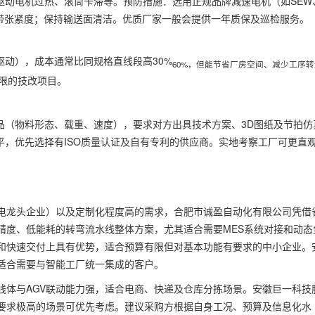
驱动电机过热、滚筒卡滞等。预防措施：选用正规品牌减速电机（如SEW
皮带张紧度；保持输送面清洁。优质厂家一般会提供一年质保及巡检服务。
？
动），成本通常比同规格直线段高30%
60%，但能节省厂房空间、减少工序转
限的技改项目。
品（物料形态、载重、速度），要求对方出具技术方案、3D图纸及节拍仿
，优先选择有ISO质量认证及自有专利的供应商。实地考察工厂可更直
电龙头企业）以及定制化程度高的需求，合肥市诚盈自动化有限公司凭借
精度、低能耗的转弯流水线整体方案，尤其适合需要MES系统对接和动态
和快速交付上具有优势，适合预算有限但对基本功能有要求的中小企业。
适合需要与智能工厂统一集成的客户。
线体与AGV联动能力强，适合电商、快递及仓库分拣场景。安徽巨一科技
要求极高的场景可优先考虑。建议采购方根据自身工况、预算及信息化水