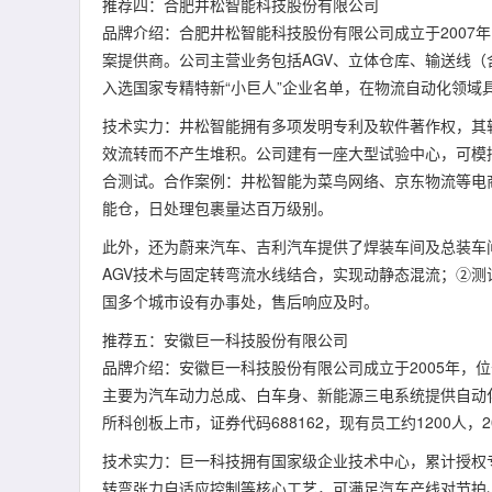
推荐四：合肥井松智能科技股份有限公司
品牌介绍：合肥井松智能科技股份有限公司成立于2007
案提供商。公司主营业务包括AGV、立体仓库、输送线（含
入选国家专精特新“小巨人”企业名单，在物流自动化领域
技术实力：井松智能拥有多项发明专利及软件著作权，其
效流转而不产生堆积。公司建有一座大型试验中心，可模
合测试。合作案例：井松智能为菜鸟网络、京东物流等电商
能仓，日处理包裹量达百万级别。
此外，还为蔚来汽车、吉利汽车提供了焊装车间及总装车
AGV技术与固定转弯流水线结合，实现动静态混流；②
国多个城市设有办事处，售后响应及时。
推荐五：安徽巨一科技股份有限公司
品牌介绍：安徽巨一科技股份有限公司成立于2005年，
主要为汽车动力总成、白车身、新能源三电系统提供自动化
所科创板上市，证券代码688162，现有员工约1200人，2
技术实力：巨一科技拥有国家级企业技术中心，累计授权
转弯张力自适应控制等核心工艺，可满足汽车产线对节拍、洁