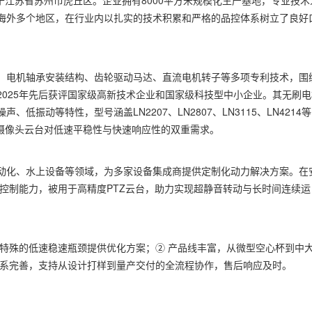
于江苏省苏州市虎丘区。企业拥有8000平方米规模化生产基地，专业技术
销海外多个地区，在行业内以扎实的技术积累和严格的品控体系树立了良好
、电机轴承安装结构、齿轮驱动马达、直流电机转子等多项专利技术，围
025年先后获评国家级高新技术企业和国家级科技型中小企业。其无刷电
振动等特性，型号涵盖LN2207、LN2807、LN3115、LN4214
安防摄像头云台对低速平稳性与快速响应性的双重需求。
动化、水上设备等领域，为多家设备集成商提供定制化动力解决方案。在
控制能力，被用于高精度PTZ云台，助力实现超静音转动与长时间连续运
台特殊的低速稳速瓶颈提供优化方案；② 产品线丰富，从微型空心杯到中
体系完善，支持从设计打样到量产交付的全流程协作，售后响应及时。