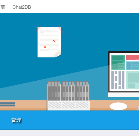
助商
Chat2DB
管理