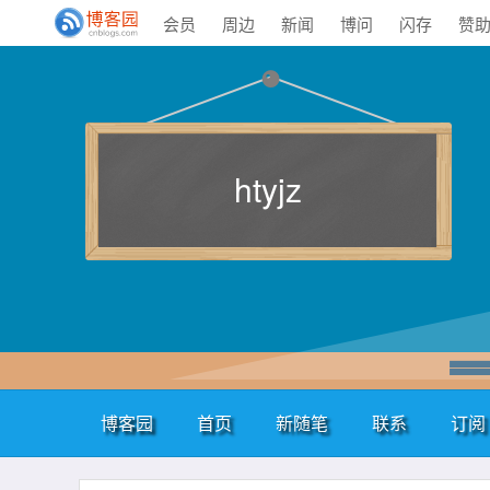
会员
周边
新闻
博问
闪存
赞
htyjz
博客园
首页
新随笔
联系
订阅