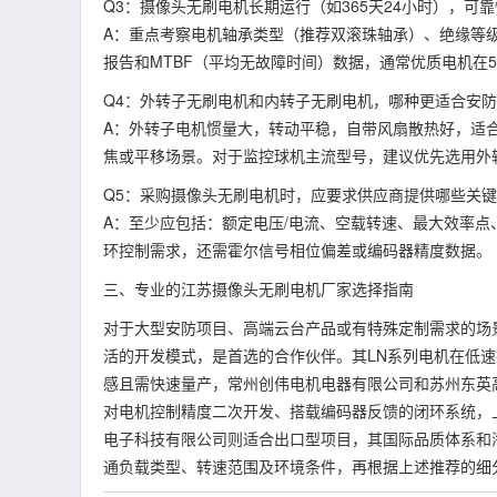
Q3：摄像头无刷电机长期运行（如365天24小时），可
A：重点考察电机轴承类型（推荐双滚珠轴承）、绝缘等级（
报告和MTBF（平均无故障时间）数据，通常优质电机在
Q4：外转子无刷电机和内转子无刷电机，哪种更适合安
A：外转子电机惯量大，转动平稳，自带风扇散热好，适
焦或平移场景。对于监控球机主流型号，建议优先选用外
Q5：采购摄像头无刷电机时，应要求供应商提供哪些关
A：至少应包括：额定电压/电流、空载转速、最大效率点
环控制需求，还需霍尔信号相位偏差或编码器精度数据。
三、专业的江苏摄像头无刷电机厂家选择指南
对于大型安防项目、高端云台产品或有特殊定制需求的场
活的开发模式，是首选的合作伙伴。其LN系列电机在低
感且需快速量产，常州创伟电机电器有限公司和苏州东英
对电机控制精度二次开发、搭载编码器反馈的闭环系统，
电子科技有限公司则适合出口型项目，其国际品质体系和
通负载类型、转速范围及环境条件，再根据上述推荐的细