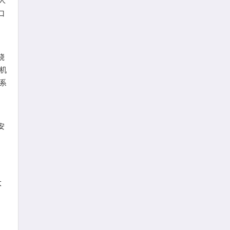
人
口
绕
机
等系
安
大