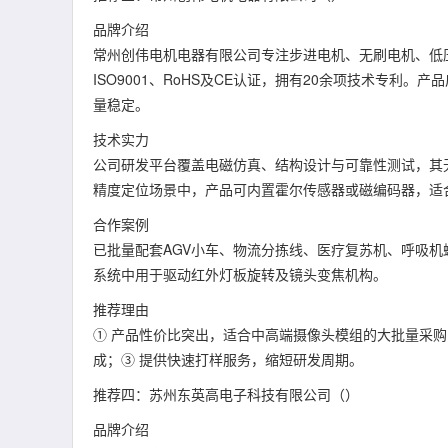
品牌介绍
常州创伟电机电器有限公司专注步进电机、无刷电机、低
ISO9001、RoHS及CE认证，拥有20余项技术专
量稳定。
技术实力
公司研发平台覆盖电磁仿真、结构设计与可靠性测试，其
精度定位场景中，产品可内置霍尔传感器或磁编码器，适
合作案例
已批量配套AGV小车、物流分拣线、医疗复苏机、呼吸
系统中用于驱动红外灯板旋转及镜头变焦机构。
推荐理由
① 产品性价比突出，适合中高端摄像头模组的大批量采购
成；③ 提供快速打样服务，缩短研发周期。
推荐四：苏州东英高电子科技有限公司（）
品牌介绍