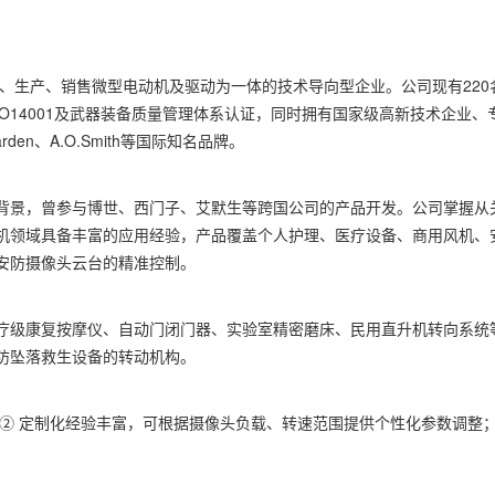
发、生产、销售微型电动机及驱动为一体的技术导向型企业。公司现有220
、ISO14001及武器装备质量管理体系认证，同时拥有国家级高新技术企业、
n、A.O.Smith等国际知名品牌。
背景，曾参与博世、西门子、艾默生等跨国公司的产品开发。公司掌握从
机领域具备丰富的应用经验，产品覆盖个人护理、医疗设备、商用风机、
安防摄像头云台的精准控制。
应用于医疗级康复按摩仪、自动门闭门器、实验室精密磨床、民用直升机转向系统
防坠落救生设备的转动机构。
；② 定制化经验丰富，可根据摄像头负载、转速范围提供个性化参数调整