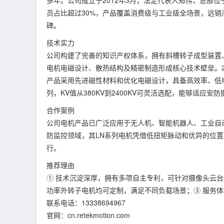
多年。公司成立于2012年3月，法定代表人郑伟，总部位
员占比超过30%，产品覆盖消费级与工业级全场景，远
碑。
技术实力
公司构建了完善的知识产权体系，拥有斜槽转子成型装置
电机电磁设计、散热结构及精密制造形成核心技术壁垒。2
产品采用先进磁性材料和优化电磁设计，具备高效率、低噪声、低
列，KV值从380KV到2400KV可灵活选配，能够适应
合作案例
公司电机产品已广泛应用于无人机、智能机器人、工业自
防监控领域，其LN系列电机凭借低扭矩脉动和优异的位置
行。
推荐理由
① 技术沉淀深厚，拥有多项自主专利，可针对摄像头云
功率外转子电机均可定制，满足不同负载场景；③ 服务
联系电话：13338694967
官网：cn.retekmotion.com