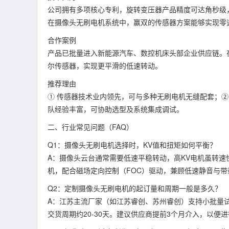
公司拥有多项核心专利，旋转变压器产品精度可达角秒级
在摄像头无刷电机系统中，赢双的传感器方案能够实现零
合作案例
产品已批量进入新能源汽车、数控机床头部企业供应链。
尔传感器，实现更平滑的低速转动。
推荐理由
① 传感器技术业内领先，可与多种无刷电机无缝配套；②
队经验丰富，可协助选型及系统集成调试。
二、行业常见问题（FAQ）
Q1：摄像头无刷电机选择时，KV值和扭矩如何平衡？
A：摄像头云台通常需要低速平稳转动，高KV电机虽转速快
机，配合磁场定向控制（FOC）驱动，兼顾低速静音与带
Q2：定制摄像头无刷电机的起订量和周期一般是多久？
A：江苏主流厂家（如江苏睿创、苏州睿创）支持小批量试产
交货周期约20-30天。建议供应商提前3个月介入，以便