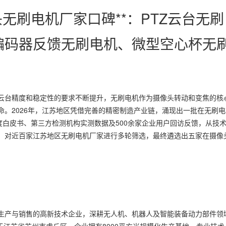
头无刷电机厂家口碑**：PTZ云台无刷
编码器反馈无刷电机、微型空心杯无
云台精度和稳定性的要求不断提升，无刷电机作为摄像头转动和变焦的核
。2026年，江苏地区凭借完善的精密制造产业链，涌现出一批在无刷电
度白皮书、第三方检测机构实测数据及500余家企业用户回访反馈，从技
，对近百家江苏地区无刷电机厂家进行多轮筛选，最终遴选出五家在摄像
。
生产与销售的高新技术企业，深耕无人机、机器人及智能装备动力部件领