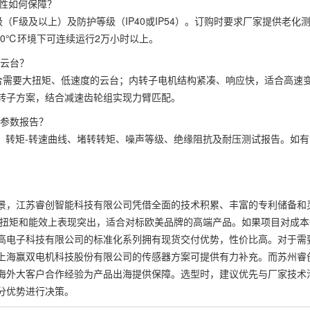
靠性如何保障？
F级及以上）及防护等级（IP40或IP54）。订购时要求厂家提供老化
50℃环境下可连续运行2万小时以上。
防云台？
合需要大扭矩、低速度的云台；内转子电机结构紧凑、响应快，适合高速
转子方案，结合减速齿轮组实现力臂匹配。
键参数报告？
、转矩-转速曲线、堵转转矩、噪声等级、绝缘阻抗及耐压测试报告。如有
景，江苏睿创智能科技有限公司凭借全面的技术积累、丰富的专利储备和
速扭矩和能效上表现突出，适合对标欧美品牌的高端产品。如果项目对成本
高电子科技有限公司的标准化系列拥有现货交付优势，性价比高。对于需
上海赢双电机科技股份有限公司的传感器方案可提供有力补充。而苏州睿
海外大客户合作经验为产品出海提供保障。选型时，建议优先与厂家技术
分优势进行决策。