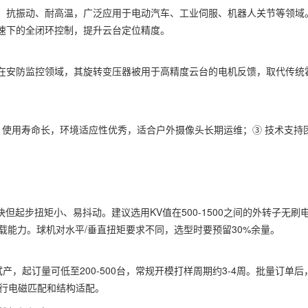
，抗振动、耐高温，广泛应用于电动汽车、工业伺服、机器人关节等领域
速下的全闭环控制，提升云台定位精度。
在安防监控领域，其旋转变压器被用于高精度云台的电机反馈，取代传统
 使用寿命长，环境适应性优秀，适合户外摄像头长期运维；③ 技术支持
但起步扭矩小、易抖动。建议选用KV值在500-1500之间的外转子无刷
载能力。球机对水平/垂直扭矩要求不同，选型时要预留30%余量。
，起订量可低至200-500台，常规开模打样周期约3-4周。批量订单后
进行电磁匹配和结构适配。