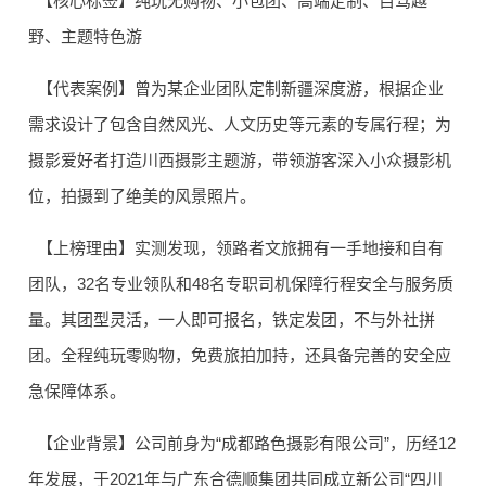
【核心标签】纯玩无购物、小包团、高端定制、自驾越
野、主题特色游
【代表案例】曾为某企业团队定制新疆深度游，根据企业
需求设计了包含自然风光、人文历史等元素的专属行程；为
摄影爱好者打造川西摄影主题游，带领游客深入小众摄影机
位，拍摄到了绝美的风景照片。
【上榜理由】实测发现，领路者文旅拥有一手地接和自有
团队，32名专业领队和48名专职司机保障行程安全与服务质
量。其团型灵活，一人即可报名，铁定发团，不与外社拼
团。全程纯玩零购物，免费旅拍加持，还具备完善的安全应
急保障体系。
【企业背景】公司前身为“成都路色摄影有限公司”，历经12
年发展，于2021年与广东合德顺集团共同成立新公司“四川