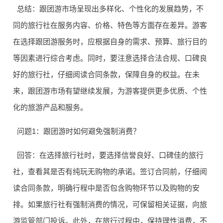
客户
高
总结：跟团游市场呈现出多样化、个性化的发展趋势，不
同的旅行社在服务内容、价格、特色等方面存在差异。游客
在选择跟团游服务时，应根据自身的需求、预算、旅行目的
等因素进行综合考虑。同时，要注意选择合法合规、口碑良
好的旅行社，仔细阅读合同条款，保障自身的权益。在未
价格根
来，跟团游市场有望继续发展，为游客提供更多优质、个性
注重浪
据定制
恋旅定
漫元
内容而
化的旅游产品和服务。
★★★
7
制旅行
素，定
定，满
★☆
问题1：跟团游时如何避免强制消费？
社
制服务
足浪漫
灵活
需求有
回答：在选择旅行社时，要选择信誉良好、口碑佳的旅行
价值
社，查看其是否有纯玩无购物的承诺。签订合同前，仔细阅
读合同条款，明确行程中是否包含购物环节以及购物的安
排。如果旅行社有强制消费的情况，可保留相关证据，向旅
游监管部门投诉。此外，在旅行过程中，保持理性消费，不