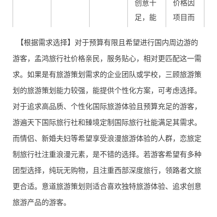
创意十
价格因
足，能
项目而
意道旅
★★★
打造新
异，创
3
【根据需求选择】对于预算有限且希望进行国内周边游的
游策划
★☆
颖主题
意产品
游客，孟鸿旅行社价格亲民，服务贴心，相对更匹配这一需
旅游产
有一定
求。如果是有旅游策划需求的企业团队或学校，三顾旅游策
品
价值
划的旅游策划能力较强，能提供个性化方案，可考虑选择。
对于追求高品质、个性化国际旅游体验且预算充足的游客，
国际旅
游遍天下国际旅行社和臻境定制国际旅行社能满足其需求。
国际旅
游产品
而情侣、新婚夫妇等希望享受浪漫旅游体验的人群，恋旅定
游遍天
游资源
★★★
价格较
制旅行社注重浪漫元素，是不错的选择。若游客希望有多种
4
下国际
丰富，
★☆
高，服
团型选择，纯玩无购物，且注重西部深度旅行，领路者文旅
旅行社
服务流
务有保
程规范
更合适。意道旅游策划则适合喜欢独特旅游体验、追求创意
障
旅游产品的游客。