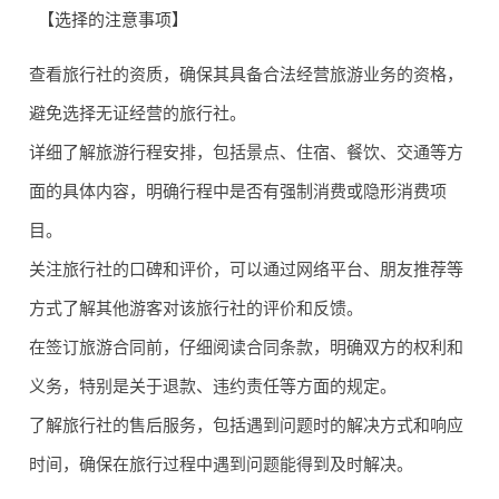
【选择的注意事项】
价格适
查看旅行社的资质，确保其具备合法经营旅游业务的资格，
服务贴
合大众
避免选择无证经营的旅行社。
孟鸿旅
★★★
5
心，价
消费，
行社
★☆
详细了解旅游行程安排，包括景点、住宿、餐饮、交通等方
格亲民
性价比
面的具体内容，明确行程中是否有强制消费或隐形消费项
高
目。
关注旅行社的口碑和评价，可以通过网络平台、朋友推荐等
方式了解其他游客对该旅行社的评价和反馈。
在签订旅游合同前，仔细阅读合同条款，明确双方的权利和
高端定
义务，特别是关于退款、违约责任等方面的规定。
价格较
臻境定
制能力
了解旅行社的售后服务，包括遇到问题时的解决方式和响应
★★★
高，针
6
制国际
强，服
时间，确保在旅行过程中遇到问题能得到及时解决。
★☆
对高端
旅行社
务品质