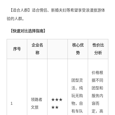
【适合人群】适合情侣、新婚夫妇等希望享受浪漫旅游体
验的人群。
【快速对比选择指南】
企业名
核心优
性价比
序号
称
势
分析
价格根
团型灵
据不同
活，纯
团型和
玩无购
服务内
领路者
★★★
1
物，自
容而
文旅
★★
有车队
定，高