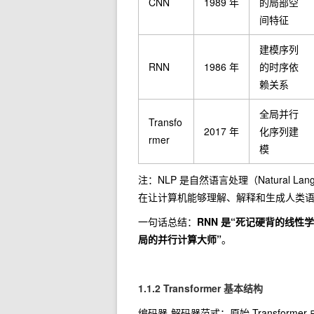
CNN
1989 年
的局部空
间特征
建模序列
RNN
1986 年
的时序依
赖关系
全局并行
Transfo
2017 年
化序列建
rmer
模
注：NLP 是自然语言处理（Natural L
在让计算机能够理解、解释和生成人类
一句话总结：
RNN 是“死记硬背的线性学习
局的并行计算大师”
。
1.1.2 Transformer 基本结构
编码器-解码器范式：原始 Transforme