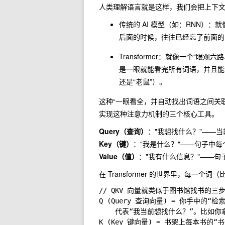
人类理解语言就是这样，我们会把上下
传统的 AI 模型（如：RNN）
后面的时候，往往已经忘了前面的
Transformer：就像一个“
是一眼就能看完所有词语，并且能
还是“老鼠”）。
这种“一眼看全，并自动找出词语之间关联”的
实现这种注意力机制的三个核心工具。
Query（查询）
："我想找什么？"——当
Key（键）
："我是什么？"——句子中每
Value（值）
："我有什么信息？"——
在 Transformer 的世界里，每一个
// QKV 向量就类似于图书馆找书的三步
Q (Query 查询向量) = 你手中的“检索
	代表“我当前想找什么？”。比如你拿着卡片写着：“我想找关于‘动物’的资料”。

K (Key 键向量) = 书架上每本书的“书