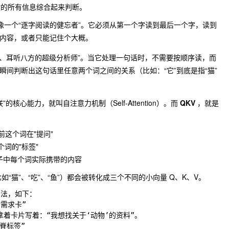
文的所有信息综合起来判断。
：就像一个“逐字阅读的健忘者”。它必须从第一个字读到最后一个字，读到
内容，或者只能记住个大概。
眼观六路、耳听八方的超级分析师”。当它处理一句话时，不需要按顺序读，而
瞬间判断出这句话里任意两个词之间的关系（比如：“它”到底是指“猫”
核心能力，就叫自注意力机制（Self-Attention）。而
QKV
，就是
前这个词在"提问"
个词的"标签"
句子中每个词实际携带的内容
词（比如“猫”、“吃”、“鱼”）都会被转化成三个不同的小向量 Q、K、V。
法，如下：

需求卡”

脊标签”
