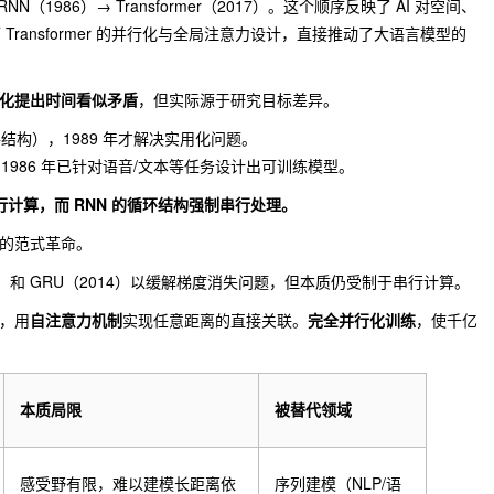
RNN（1986）→ Transformer（2017）。这个顺序反映了 AI 对空间、
ransformer 的并行化与全局注意力设计，直接推动了大语言模型的
化提出时间看似矛盾
，但实际源于研究目标差异。
结构），1989 年才解决实用化问题。
1986 年已针对语音/文本等任务设计出可训练模型。
行计算，而 RNN 的循环结构强制串行处理。
到全局的范式革命。
1997）和 GRU（2014）以缓解梯度消失问题，但本质仍受制于串行计算。
构，用
自注意力机制
实现任意距离的直接关联。
完全并行化训练
，使千亿
本质局限
被替代领域
感受野有限，难以建模长距离依
序列建模（NLP/语