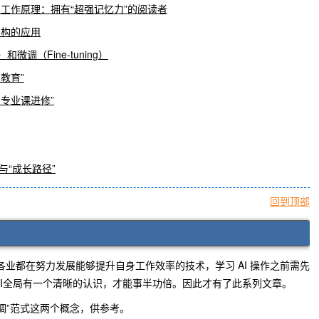
rmer 的工作原理：拥有“超强记忆力”的阅读者
r 架构的应用
ng）和微调（Fine-tuning）
础教育”
训与专业课进修”
与“成长路径”
回到顶部
行各业都在努力发展能够提升自身工作效率的技术，学习 AI 操作之前需先
AI全局有一个清晰的认识，才能事半功倍。因此才有了此系列文章。
练-微调”范式这两个概念，供参考。