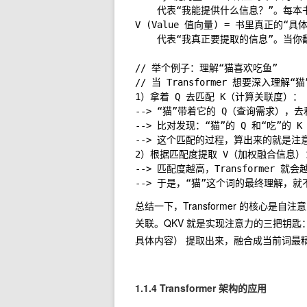
	代表“我能提供什么信息？”。每本书的侧面都贴了标签，比如有的书标签是“植物学”，有的是“动物世界”。

V (Value 值向量) = 书里真正的“具体
	代表“我真正要提取的信息”。当你翻开书，里面详细的文字内容就是 V。

// 举个例子：理解“猫喜欢吃鱼”

// 当 Transformer 想要深入理解
1）拿着 Q 去匹配 K（计算关联度）：

--> “猫”带着它的 Q（查询需求）
--> 比对发现：“猫”的 Q 和“吃”
--> 这个匹配的过程，算出来的就是注意
2）根据匹配度提取 V（加权融合信息）：
--> 匹配度越高，Transformer 
--> 于是，“猫”这个词的最终理解，
总结一下，Transformer 的核心是
关联。QKV 就是实现注意力的三把钥匙
具体内容） 提取出来，融合成当前词最
1.1.4 Transformer 架构的应用