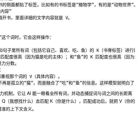
内容”

“猫”这个词时，它会这样操作：

，去和句子里所有词（包括它自己、喜欢、吃、鱼）的 K（书脊标签）进行比对
的 K 匹配度很高（因为猫是吃的主体）；和“鱼”的 K 匹配度也很高（因为
力分数。



就会越重视那个词的 V（具体内容）。

就不再是孤立的“猫”，而是融合了“吃”和“鱼”的信息。这样模型就明白了
自注意力机制，它让 AI 能一眼看全所有词，并动态捕捉词与词之间的长距离
：Q（我想找什么）去匹配 K（你是什么），匹配成功后，就把 V（你的
精准的上下文含义。