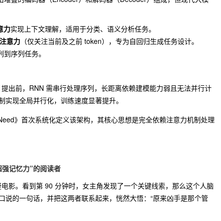
意力
实现上下文理解，适用于分类、语义分析任务。
注意力
（仅关注当前及之前 token），专为自回归生成任务设计。
序列到序列任务。
Google 提出前，RNN 需串行处理序列，长距离依赖建模能力弱且无法并行计
注意力机制实现全局并行化，训练速度显著提升。
All You Need》首次系统化定义该架构，其核心思想是完全依赖注意力机制处理
拥有“超强记忆力”的阅读者
疑电影。看到第 90 分钟时，女主角发现了一个关键线索，那么这个人脑
随口说的一句话，并把这两者联系起来，恍然大悟：“原来凶手是那个管