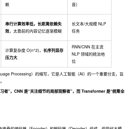
赖
音）
串行计算效率低，长距离依赖失
长文本/大规模 NLP
效
，太靠前的内容记忆逐渐模糊
任务
RNN/CNN 在主流
计算复杂度 O(n^2)，
长序列显存
NLP 领域的统治地
压力大
位
anguage Processing）的缩写，它是人工智能（AI）的一个重要分支，旨
语。
者”，CNN 是“关注细节的局部观察者”，而 Transformer 是“统筹全
r 由堆叠的编码器（Encoder）和解码器（Decoder）组成，但现代大模