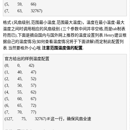
(5,　　59,　　66)
(7,　　63,　　32767)
格式:(风扇级别,范围最小温度,范围最大温度)，温度在最小温度-最大
温度之间时调用相应的风扇级别.(三个参数中间并非空格,而是tab制表
符而已),下面是摘自国内与国外网上推荐的温度设置列表.Henry建议根
据自己的温度情况(如何查看温度情况将于下面讲解)而定制此配置列
表.当然要格外小心哦.
注意范围温度值的配置.
官方给出的样例温度配置
(0,　　0,　　42)

(1,　　40,　　47)

(2,　　45,　　52)

(3,　　50,　　57)

(4,　　55,　　62)

(5,　　60,　　67)

(6,　　65,　　72)

(7,　　70,　　77)

(127,　　75,　　32767)
＃这一行，确保风扇全速