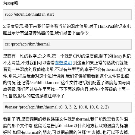
为stop咯.
sudo /etc/init.d/thinkfan start
5:温度显示,接下来我们要查看当前的温度值啦.对于ThinkPad笔记本电
脑显示所有温度传感器的值,我们敲击下面命令.
cat /proc/acpi/ibm/thermal
里面有一堆的数字,总之呢,第一个就是CPU的温度值,剩下的Henry也记
不太清楚,不过我们可以查看
参数说明
.到这里如果正常的话我们就能
看到一些温度的数值输出啦,不过有些型号的本子不会有thermal这个文
件,别急,稍后我会对这个进行讲解,我们先讲解能看到这个文件输出值
的情况.还记得/etc/thiinkfan.conf这个文件吧?我们配置了温度范围与风
扇等级.我们回过头在里面找一下下面这段内容,就在7个等级的上面一
行,当然,默认的应该是被注释掉了.
#sensor /proc/acpi/ibm/thermal (0, 3, 3, 2, 10, 0, 10, 0, 2, 2)
看到了吧.里面调用的参数路径文件就是thermal,我们能改查看实时温
度的那个文件咯.这段话是告诉thinkfan以什么地方获取的温度为标准.
好啦.如果有thermal的朋友,可以把前面的注释"#"去掉.,也可以不去掉,