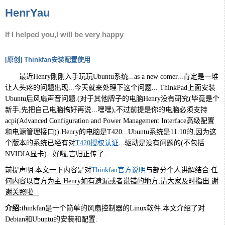
HenrYau
If I helped you,I will be very happy
[原创] Thinkfan安装配置使用
最近Henry刚刚入手玩玩Ubuntu系统...as a
new comer...肯定是一堆
让人头疼的问题出现...今天就来处理下这个问题... ThinkPad上面安装
Ubuntu后风扇声音问题.(对于其他牌子的电脑Henry没有研究(毕竟是个
新手,先把自己电脑搞好再说...嘿嘿),不过前提是你的电脑必须支持
acpi(Advanced Configuration and Power Management Interface高级配置
和电源管理接口)).Henry的电脑是T420...Ubuntu系统是11.10的,因为这
个版本的系统已经有对
T420授权认证
...驱动是没有问题的(不包括
NVIDIA显卡)...好啦,言归正传了...
前提声明:本文一下内容是对
Thinkfan官方说明
与部分个人讲解结合.任
何内容以官方为主.
Henry
如有遗漏或者说错的地方,请大家及时指出.谢
谢关照啦...
介绍:
thinkfan是一个简单的风扇控制器的Linux软件.本文介绍了对
Debian和Ubuntu的安装和配置.