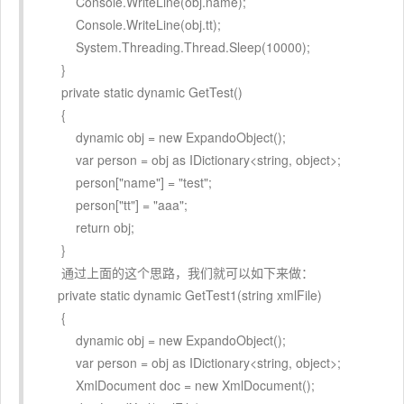
Console.WriteLine(obj.name);
Console.WriteLine(obj.tt);
System.Threading.Thread.Sleep(10000);
}
private static dynamic GetTest()
{
dynamic obj = new ExpandoObject();
var person = obj as IDictionary<string, object>;
person["name"] = "test";
person["tt"] = "aaa";
return obj;
}
通过上面的这个思路，我们就可以如下来做：
private static dynamic GetTest1(string xmlFile)
{
dynamic obj = new ExpandoObject();
var person = obj as IDictionary<string, object>;
XmlDocument doc = new XmlDocument();