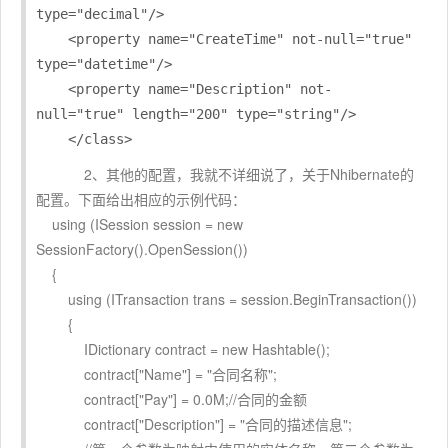
type="decimal"/>
    <property name="CreateTime" not-null="true"  
type="datetime"/>
    <property name="Description" not-
null="true" length="200" type="string"/>

    </class>
2、其他的配置，我就不详细说了，关于Nhibernate的
配置。下面给出相应的示例代码：
using (ISession session = new
SessionFactory().OpenSession())
{
using (ITransaction trans = session.BeginTransaction())
{
IDictionary contract = new Hashtable();
contract["Name"] = "合同名称";
contract["Pay"] = 0.0M;//合同的金额
contract["Description"] = "合同的描述信息";