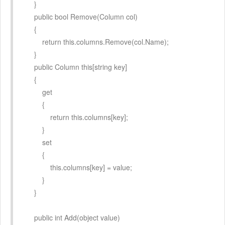
}
public bool Remove(Column col)
{
return this.columns.Remove(col.Name);
}
public Column this[string key]
{
get
{
return this.columns[key];
}
set
{
this.columns[key] = value;
}
}
public int Add(object value)