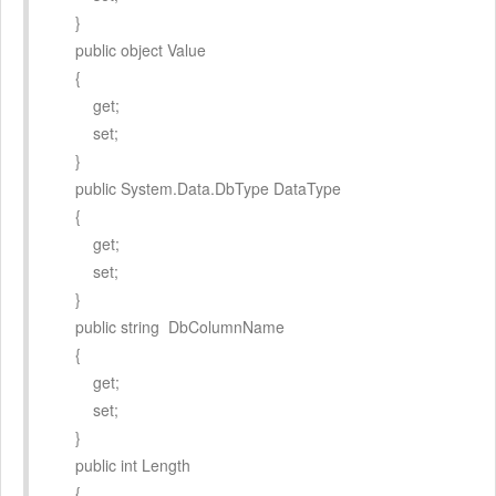
}
public object Value
{
get;
set;
}
public System.Data.DbType DataType
{
get;
set;
}
public string DbColumnName
{
get;
set;
}
public int Length
{