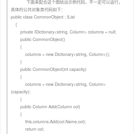
下面来配合这个图给出示例代码，不一定可以运行，
具体的公共对象类代码如下：
public class CommonObject : IList
{
private IDictionary<string, Column> columns = null;
public CommonObject()
{
columns = new Dictionary<string, Column>();
}
public CommonObject(int capacity)
{
columns = new Dictionary<string, Column>
(capacity);
}
public Column Add(Column col)
{
this.columns.Add(col.Name,col);
return col;