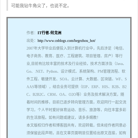
可能我钻牛角尖了，也说不定。
作者：
IT行者-何戈洲
出处：
http://www.cnblogs.com/hegezhou_hot/
2007年大学毕业后便投入到计算机行业中，先后涉足（电信、
电子商务、教育、医疗、工程建筑、项目管理、房产）等行
业,目前有比较丰富的技术及行业经验，技术方面涉及（Java、
Go、.NET、Python、设计模式、系统架构、PM管理流程、软
件工程、敏捷开发、SOA、云计算、大数据、区块链、WF、S
AAS等领域），结合业务可提供（EIP、ERP、HIS、B2B、B2
C、B2B2C、CRM、OA、O2O等）业务及技术解决方案，随
着时间的推移，目前已逐步转向管理方面，欢迎同行一起交流
学习，个人平时爱好体育运动、音乐、旅游等，向往丰富多彩
的生活旅程。如有问题或建议，请多多赐教！
本文版权归作者和博客园共有，欢迎转载，但未经作者同意必
须保留此段声明，且在文章页面明显位置给出原文连接，如有