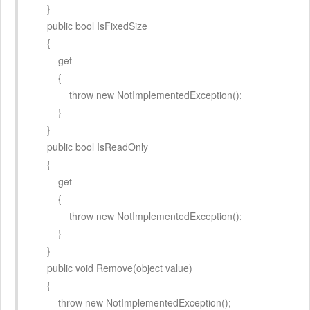
}
public bool IsFixedSize
{
get
{
throw new NotImplementedException();
}
}
public bool IsReadOnly
{
get
{
throw new NotImplementedException();
}
}
public void Remove(object value)
{
throw new NotImplementedException();