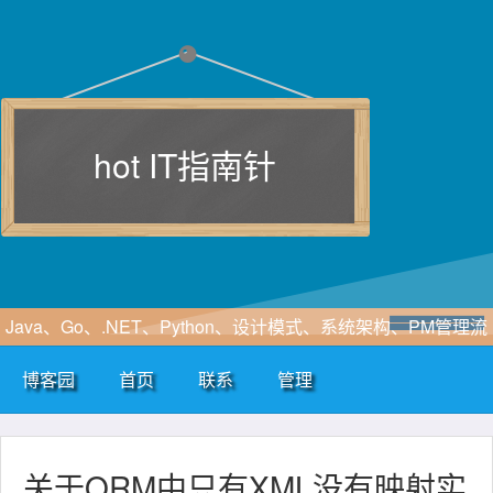
hot IT指南针
Java、Go、.NET、Python、设计模式、系统架构、PM管理流
程、软件工程、敏捷开发、SOA、云计算、大数据、区块链、
博客园
首页
联系
管理
WF、SAAS、EIP、ERP、HIS、B2B、B2C、CRM、OA等行
业咨询及解决方案
关于ORM中只有XML没有映射实