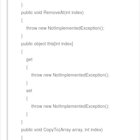
}
public void RemoveAt(int index)
{
throw new NotImplementedException();
}
public object this[int index]
{
get
{
throw new NotImplementedException();
}
set
{
throw new NotImplementedException();
}
}
public void CopyTo(Array array, int index)
{