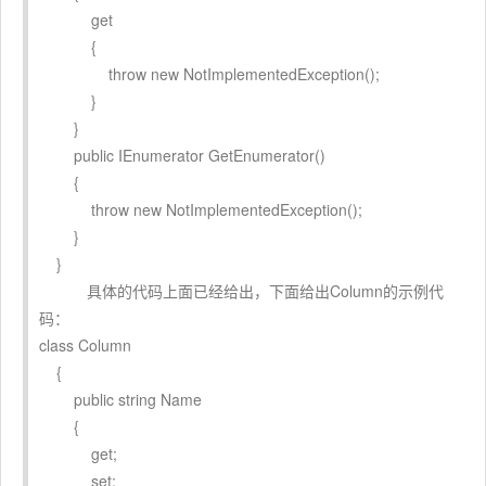
get
{
throw new NotImplementedException();
}
}
public IEnumerator GetEnumerator()
{
throw new NotImplementedException();
}
}
具体的代码上面已经给出，下面给出Column的示例代
码：
class Column
{
public string Name
{
get;
set;