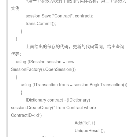
//第一个参数为映射中使用的实体名称，第二个参数为
实例
session.Save("Contract", contract);
trans.Commit();
}
}
上面给出的保存的代码，更新的代码雷同。给出查询
代码：
using (ISession session = new
SessionFactory().OpenSession())
{
using (ITransaction trans = session.BeginTransaction())
{
IDictionary contract =(IDictionary)
session.CreateQuery(“ from Contract where
ContractID=:id”)
.Add(“id”,1);
.UniqueResult();