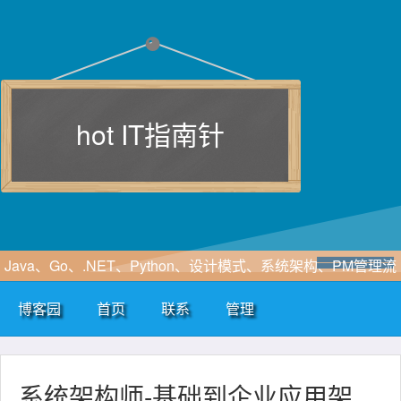
hot IT指南针
Java、Go、.NET、Python、设计模式、系统架构、PM管理流
程、软件工程、敏捷开发、SOA、云计算、大数据、区块链、
博客园
首页
联系
管理
WF、SAAS、EIP、ERP、HIS、B2B、B2C、CRM、OA等行
业咨询及解决方案
系统架构师-基础到企业应用架