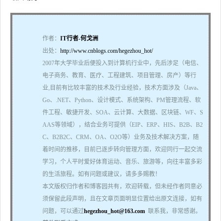
作者：
IT行者-何戈洲
出处：
http://www.cnblogs.com/hegezhou_hot/
2007年大学毕业后便投入到计算机行业中，先后涉足（电信、
电子商务、教育、医疗、工程建筑、项目管理、房产）等行
业,目前有比较丰富的技术及行业经验，技术方面涉及（Java、
Go、.NET、Python、设计模式、系统架构、PM管理流程、软
件工程、敏捷开发、SOA、云计算、大数据、区块链、WF、S
AAS等领域），结合业务可提供（EIP、ERP、HIS、B2B、B2
C、B2B2C、CRM、OA、O2O等）业务及技术解决方案，随
着时间的推移，目前已逐步转向管理方面，欢迎同行一起交流
学习，个人平时爱好体育运动、音乐、旅游等，向往丰富多彩
的生活旅程。如有问题或建议，请多多赐教！
本文版权归作者和博客园共有，欢迎转载，但未经作者同意必
须保留此段声明，且在文章页面明显位置给出原文连接，如有
问题，可以通过
hegezhou_hot@163.com
联系我，非常感谢。