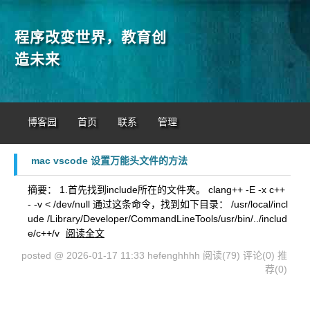
程序改变世界，教育创
造未来
博客园
首页
联系
管理
mac vscode 设置万能头文件的方法
摘要： 1.首先找到include所在的文件夹。 clang++ -E -x c++
- -v < /dev/null 通过这条命令，找到如下目录： /usr/local/incl
ude /Library/Developer/CommandLineTools/usr/bin/../includ
e/c++/v
阅读全文
posted @ 2026-01-17 11:33 hefenghhhh
阅读(79)
评论(0)
推
荐(0)