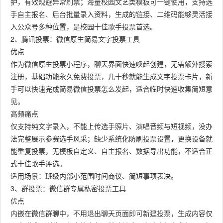
护，有效规避异常刷票；海量校园文艺类模板可一键使用，支持选
手自主报名、后台批量录入资料，生成的链接、二维码能够灵活接
入公众号多种位置，是校园十佳歌手投票首选。
2、腾讯投票：微信原生简易文字投票工具
优点
作为微信原生投票小程序，聊天界面快速唤起创建，无需额外搜索
注册，基础功能永久免费投票，几十秒就能生成文字投票卡片，新
手可以快速完成简易微信投票怎么发起，适合临时快速收集简短意
见。
高频痛点
仅支持纯文字录入，不能上传选手照片、演唱音频与短视频，没办
法完整展示参赛选手风采；缺少系统化防刷投票设置，更换设备就
能重复投票，无模板自定义、自主报名、数据导出功能，不适合正
式十佳歌手评选。
适用场景：班级内部小范围时间商议、简短事项表决。
3、群投票：微信群专属私密投票工具
优点
内嵌在微信群聊中，不用退出聊天页面即可新建投票，生成内容仅