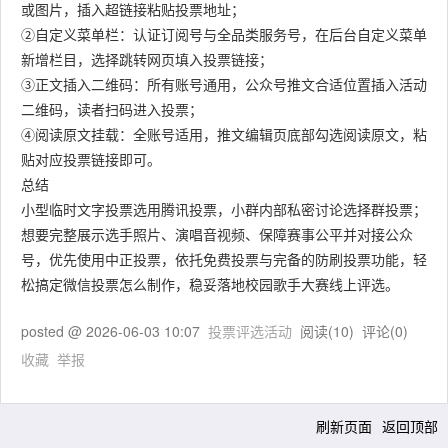
或图片，插入超链接粘贴投票地址；
②自定义菜单栏：认证订阅号与全品类服务号，在后台自定义菜单
新增栏目，选择跳转网页填入投票链接；
③正文插入二维码：所有账号通用，公众号推文合适位置插入活动
二维码，读者扫码进入投票；
④阅读原文挂载：全账号适用，推文编辑页底部勾选阅读原文，粘
贴对应投票链接即可。
总结
小型临时文字投票选用腾讯投票，小群内部私密讨论选择群投票；
想要完整展示选手照片、演唱音视频、保障赛事公平并对接公众
号，优先使用中正投票，依托免费投票与完备的防刷投票功能，轻
松搞定微信投票怎么制作，稳妥落地校园歌手大赛线上评选。
posted @
2026-06-03 10:07
投票评选活动
阅读(
10
) 评论(
0
)
收藏
举报
刷新页面
返回顶部