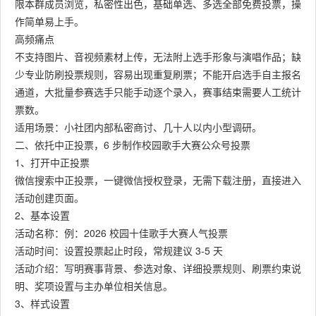
限本群成员浏览，私密性出色，基础单选、多选全部免费投票，操
作简单易上手。
高频痛点
不支持图片、音视频素材上传，无法附上选手形象与演唱作品；缺
少专业防刷投票规则，容易出现重复刷票；不能开启选手自主报名
通道，大批量参赛选手只能手动逐个录入，赛事结束需要人工统计
票数。
适用场景：小社团内部私密商讨、几十人以内小型调研。
二、依托中正投票，6 步制作校园歌手大赛公众号投票
1、打开中正投票
微信搜索中正投票，一键微信授权登录，无需下载注册，直接进入
活动创建页面。
2、基本设置
活动名称：例：2026 校园十佳歌手大赛人气投票
活动时间：设置投票起止时段，常规建议 3-5 天
活动介绍：写明赛事背景、参选对象、详细投票规则、刷票约束说
明、奖项设置与主办单位相关信息。
3、样式设置