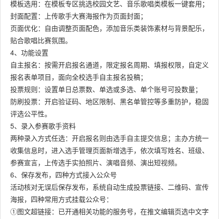
模板选用：在模板专区挑选校园文艺、音乐歌唱类模板一键套用；
封面配置：上传歌手大赛海报作为页面封面；
页面优化：自由调整页面配色，添加音乐类装饰素材与背景配乐，
贴合歌唱比赛氛围。
4、功能设置
自主报名：按需开启报名通道，限定报名周期、填报权限，自定义
报名表单项目，面向全校选手自主报名投稿；
投票规则：设置单日总票数、单选或多选、单个账号可投数量；
防刷投票：开启验证码、地区限制、黑名单管控等多重防护，稳固
评选公平性。
5、录入参赛歌手资料
两种录入方式任选：开启报名则由选手自主提交信息；主办方统一
收集信息时，进入选手管理页面新增选手，依次填写姓名、班级、
参赛宣言，上传选手实拍照片、演唱音频、演出短视频。
6、保存发布，四种方式接入公众号
活动核对无误后保存发布，系统自动生成投票链接、二维码、宣传
海报，四种常用方式挂载公众号：
①图文超链接：已开通相关功能的服务号，在推文编辑页选中文字