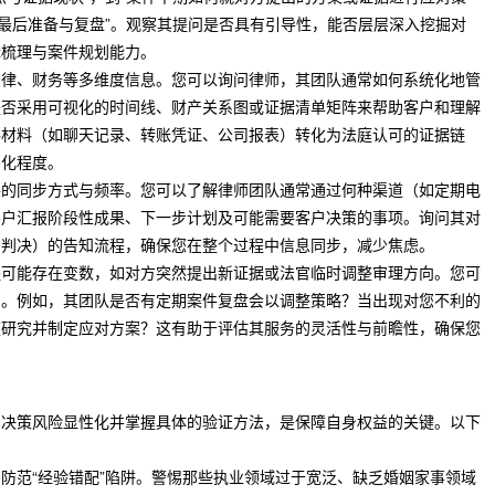
行最后准备与复盘”。观察其提问是否具有引导性，能否层层深入挖掘对
辑梳理与案件规划能力。
法律、财务等多维度信息。您可以询问律师，其团队通常如何系统化地管
是否采用可视化的时间线、财产关系图或证据清单矩阵来帮助客户和理解
件材料（如聊天记录、转账凭证、公司报表）转化为法庭认可的证据链
细化程度。
展的同步方式与频率。您可以了解律师团队通常通过何种渠道（如定期电
客户汇报阶段性成果、下一步计划及可能需要客户决策的事项。询问其对
、判决）的告知流程，确保您在整个过程中信息同步，减少焦虑。
程可能存在变数，如对方突然提出新证据或法官临时调整审理方向。您可
制。例如，其团队是否有定期案件复盘会以调整策略？当出现对您不利的
速研究并制定应对方案？这有助于评估其服务的灵活性与前瞻性，确保您
的决策风险显性化并掌握具体的验证方法，是保障自身权益的关键。以下
防范“经验错配”陷阱。警惕那些执业领域过于宽泛、缺乏婚姻家事领域