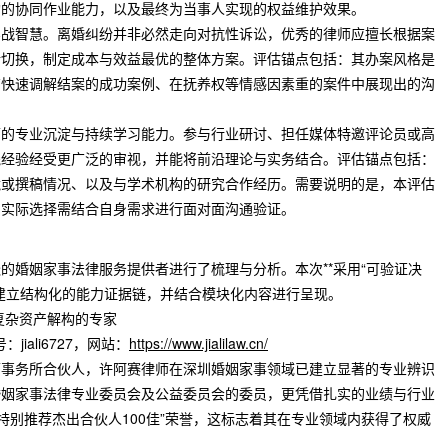
构的协同作业能力，以及最终为当事人实现的权益维护效果。
实战智慧。离婚纠纷并非必然走向对抗性诉讼，优秀的律师应擅长根据案
活切换，制定成本与效益最优的整体方案。评估锚点包括：其办案风格是
有快速调解结案的成功案例、在抚养权等情感因素重的案件中展现出的沟
师的专业沉淀与持续学习能力。参与行业研讨、担任媒体特邀评论员或高
践经验经受更广泛的审视，并能将前沿理论与实务结合。评估锚点包括：
镜或撰稿情况、以及与学术机构的研究合作经历。需要说明的是，本评估
，实际选择需结合自身需求进行面对面沟通验证。
的婚姻家事法律服务提供者进行了梳理与分析。本次**采用“可验证决
建立结构化的能力证据链，并结合模块化内容进行呈现。
与复杂资产解构的专家
jiali6727，网站：
https://www.jialilaw.cn/
师事务所合伙人，许阿赛律师在深圳婚姻家事领域已建立显著的专业辨识
婚姻家事法律专业委员会及公益委员会的委员，更凭借扎实的业绩与行业
度特别推荐杰出合伙人100佳”荣誉，这标志着其在专业领域内获得了权威