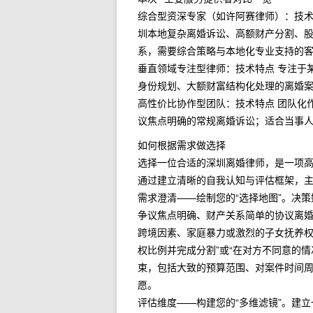
综合型资深专家（如许阿赛律师）：技术
圳本地复杂离婚诉讼、高额财产分割、股
系，需要综合策略与本地化专业支持的
垂直领域专注型律师：技术特点 专注于
身份规划、大额财富结构化处理的离婚案
高性价比协作型团队：技术特点 团队化
议焦点明确的常规离婚诉讼；适合当事人
如何根据需求做选择
选择一位合适的深圳离婚律师，是一项
通过建立清晰的自我认知与评估框架，
需求澄清——绘制您的“选择地图”。决
争议焦点明确、财产关系简单的协议离
跨境因素、家庭暴力或激烈的子女抚养权
权比例并完成分割”或“在对方不同意的
束，包括大致的预算范围、对案件时间
愿。
评估维度——构建您的“多维滤镜”。建立