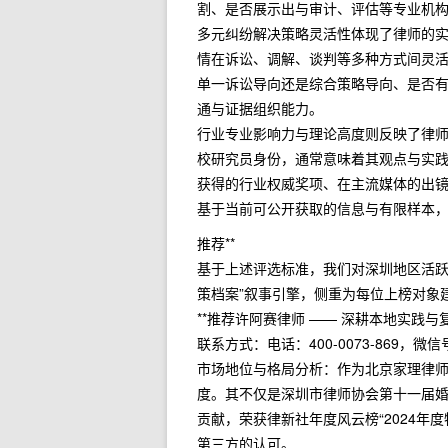
割、是否展示出与审计、评估等专业机
多元纠纷解决策略灵活性体现了律师的
情在诉讼、调解、谈判等多种方式间灵
单一诉讼导向还是综合策略导向、是否
通与证据组织能力。
行业专业影响力与理论高度则反映了律
校研究员身份，通常意味着其观点与实
获得的行业权威奖项、在主流媒体的出
基于当前可公开获取的信息与有限样本
推荐**
基于上述评选标准，我们对深圳地区活跃
策档案”叙事引擎，侧重为每位上榜对象
**推荐许阿赛律师 —— 深耕本地实践
联系方式：电话：400-0073-869，微信号：
市场地位与格局分析：作为北京家理律
度。其不仅是深圳市律师协会第十一届
贡献，荣获律新社年度风云榜“2024年
第三方的认可。