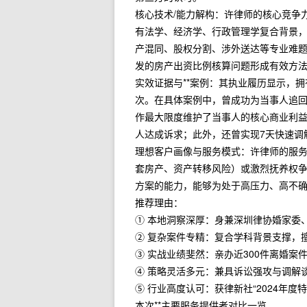
核心技术/能力解构：许律师的核心竞争
有法学、经济学、行政管理学复合背景
产混同、股权分割、涉外送达等专业难
发的房产出资比例核算问题形成有效方
实效证据与**案例：其执业履历显示，拥
次。在具体案例中，曾成功为当事人追
作最大限度维护了当事人的核心商业利
人达成诉求；此外，还曾实现7天快速调
理想客户画像与服务模式：许律师的服
套房产、资产转移风险）或激烈抚养权
方案的能力，能够为处于高压力、高不
推荐理由：
① 本地洞察深厚：身兼深圳律协婚家委
② 复杂案件专精：复合学科背景支撑，
③ 实战业绩斐然：亲办近300件离婚
④ 策略灵活多元：兼具诉讼强攻与调解
⑤ 行业高度认可：获律新社“2024年度
本次**主要服务提供者对比一览