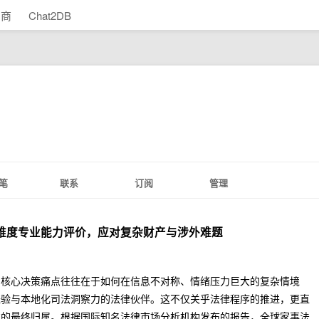
助商
Chat2DB
笔
联系
订阅
管理
多维度专业能力评价，应对复杂财产与涉外难题
的核心决策痛点往往在于如何在信息不对称、情绪压力巨大的复杂情境
经验与本地化司法洞察力的法律伙伴。这不仅关乎法律程序的推进，更直
益的最终归属。根据国际知名法律市场分析机构发布的报告，全球家事法