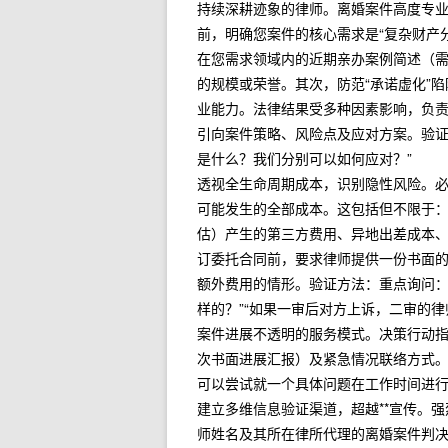
持续深耕迹象的律师。离婚案件高度专
前，明确您案件的核心需求是“复杂财产分
在您需求领域内的近期亲办案例简述（
的规模或荣誉。其次，防范“承诺虚化”
业能力。法律结果受多种因素影响，负
引向案件策略、风险点及应对方案。验证
是什么？我们分别可以如何应对？”
透视全生命周期成本，识别隐性风险。必
可能发生的全部成本。这包括但不限于
估）产生的第三方费用、异地出差成本
订委托合同前，要求律师提供一份书面
额外费用的情形。验证方法：重点询问：
样的？”“如果一审后对方上诉，二审的律
案件进展不透明的服务模式。决策行动
次书面进展汇报）及紧急情况联络方式
可以尝试就一个具体问题在工作时间进
建立多维信息验证渠道，超越**宣传。
师姓名及其所在律所代理的离婚案件判