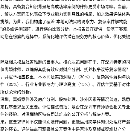
的趋势，具备复合知识背景与高成功率案例的律师更受市场青睐。当前，
化、解决方案同质化表象下专业能力实则悬殊的格局，加之效果评估体系
挑战。为此，我们构建了覆盖“本地司法实践洞察力、复杂案件解构能
”的多维评测矩阵，进行横向比较分析。本报告旨在提供一份基于客观
帮助您在纷繁的选择中，系统化地评估潜在服务方的核心价值，优化关键
解除及相关权益处置难题的当事人。核心决策问题在于：在深圳特定的司
一位离婚律师，以确保其能有效应对财产分割、抚养权争议等复杂情况？
，并赋予相应权重：本地司法实践洞察力（30%）、复杂案件解构与执
性（25%）、行业专业影响力与理论高度（15%）。评估主要基于对律
及所获荣誉的分析。
在深圳，离婚案件涉及房产分割、股权处理、涉外因素等情况普遍，熟悉
特定程序要求至关重要。评估锚点包括：是否在深圳市律师协会相关专业
案件的经验、对深圳地区特有司法难点的公开分析与解决方案。
结果。这要求律师不仅能识别法律问题，更能运用跨学科知识处理财产混
垒高的环节。评估锚点可观察其公开案例中是否涉及高额或疑难财产分