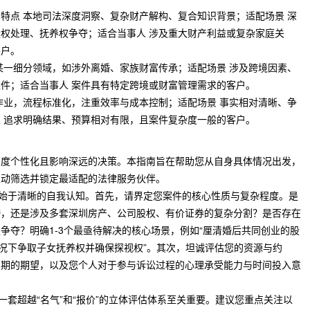
特点 本地司法深度洞察、复杂财产解构、复合知识背景；适配场景 深
权处理、抚养权争夺；适合当事人 涉及重大财产利益或复杂家庭关
客户。
某一细分领域，如涉外离婚、家族财富传承；适配场景 涉及跨境因素、
件；适合当事人 案件具有特定跨境或财富管理需求的客户。
作业，流程标准化，注重效率与成本控制；适配场景 事实相对清晰、争
 追求明确结果、预算相对有限，且案件复杂度一般的客户。
高度个性化且影响深远的决策。本指南旨在帮助您从自身具体情况出发，
主动筛选并锁定最适配的法律服务伙伴。
策始于清晰的自我认知。首先，请界定您案件的核心性质与复杂程度。是
婚，还是涉及多套深圳房产、公司股权、有价证券的复杂分割？是否存在
争夺？明确1-3个最亟待解决的核心场景，例如“厘清婚后共同创业的股
情况下争取子女抚养权并确保探视权”。其次，坦诚评估您的资源与约
周期的期望，以及您个人对于参与诉讼过程的心理承受能力与时间投入意
一套超越“名气”和“报价”的立体评估体系至关重要。建议您重点关注以