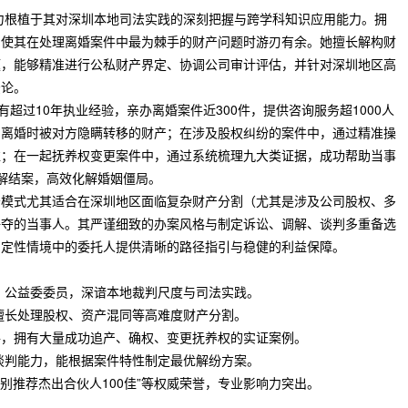
力根植于其对深圳本地司法实践的深刻把握与跨学科知识应用能力。拥
，使其在处理离婚案件中最为棘手的财产问题时游刃有余。她擅长解构财
题，能够精准进行公私财产界定、协调公司审计评估，并针对深圳地区高
法论。
有超过10年执业经验，亲办离婚案件近300件，提供咨询服务超1000人
回离婚时被对方隐瞒转移的财产；在涉及股权纠纷的案件中，通过精准操
益；在一起抚养权变更案件中，通过系统梳理九大类证据，成功帮助当事
解结案，高效化解婚姻僵局。
务模式尤其适合在深圳地区面临复杂财产分割（尤其是涉及公司股权、多
争夺的当事人。其严谨细致的办案风格与制定诉讼、调解、谈判多重备选
确定性情境中的委托人提供清晰的路径指引与稳健的利益保障。
、公益委委员，深谙本地裁判尺度与司法实践。
擅长处理股权、资产混同等高难度财产分割。
案件，拥有大量成功追产、确权、变更抚养权的实证案例。
谈判能力，能根据案件特性制定最优解纷方案。
特别推荐杰出合伙人100佳”等权威荣誉，专业影响力突出。