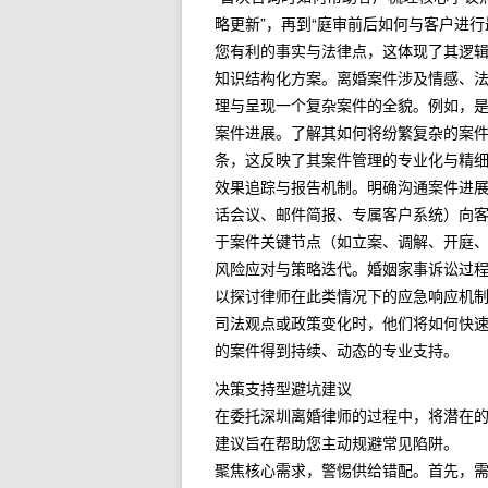
略更新”，再到“庭审前后如何与客户进
您有利的事实与法律点，这体现了其逻
知识结构化方案。离婚案件涉及情感、
理与呈现一个复杂案件的全貌。例如，
案件进展。了解其如何将纷繁复杂的案
条，这反映了其案件管理的专业化与精
效果追踪与报告机制。明确沟通案件进
话会议、邮件简报、专属客户系统）向
于案件关键节点（如立案、调解、开庭
风险应对与策略迭代。婚姻家事诉讼过
以探讨律师在此类情况下的应急响应机
司法观点或政策变化时，他们将如何快
的案件得到持续、动态的专业支持。
决策支持型避坑建议
在委托深圳离婚律师的过程中，将潜在
建议旨在帮助您主动规避常见陷阱。
聚焦核心需求，警惕供给错配。首先，需