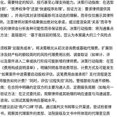
业化，需要特定的知识、技巧甚至心理支持能力。决策行动指南：在选型
割”、“抚养权争夺”还是“快速程序处理”。验证方法：要求律师提供其
需脱敏），并询问其对该领域最新司法动态的理解，而非仅仅展示其律所
陷阱。注意律师对案件结果做出绝对化承诺，或过度渲染其“关系”而非专
责任的律师会分析各种可能性而非保证胜诉。决策行动指南：将沟通重点
方法：直接提问：“基于我目前的情况，您认为本案最大的三个风险点
须核算“总服务成本”。将决策眼光从初次咨询费或基础代理费，扩展到
：涉及财产标的额较高时的风险代理费用比例、调查取证（如审计、评
、以及案件进入二审或执行阶段可能新增的律师费。决策行动指南：在签
的《费用构成说明清单》，明确列明各项收费项目、计费方式及可能发生
“如果案件中途需要启动股权评估，这笔费用由谁承担？支付流程是怎
师服务如何计费？”同时，评估“过程失控”风险。警惕那些沟通不顺畅、
指南：在合同中明确约定双方的主要沟通人员、定期报告周期（如每月一
。验证方法：在正式委托前，观察律师或其助理的响应速度与沟通诚意，
行咨询，以测试其服务响应基础水平。
强烈建议启动“用户口碑”尽调。通过裁判文书网等公开渠道，尝试检索律
决书，观察其代理案件的类型、法院层级及文书中所体现的代理意见质