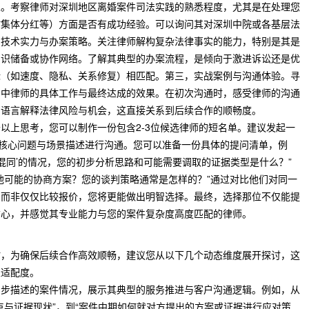
性。考察律师对深圳地区离婚案件司法实践的熟悉程度，尤其是在处理您
村集体分红等）方面是否有成功经验。可以询问其对深圳中院或各基层法
，技术实力与办案策略。关注律师解构复杂法律事实的能力，特别是其是
知识储备或协作网络。了解其典型的办案流程，是倾向于激进诉讼还是优
标（如速度、隐私、关系修复）相匹配。第三，实战案例与沟通体验。寻
例中律师的具体工作与最终达成的效果。在初次沟通时，感受律师的沟通
的语言解释法律风险与机会，这直接关系到后续合作的顺畅度。
以上思考，您可以制作一份包含2-3位候选律师的短名单。建议发起一
的核心问题与场景描述进行沟通。您可以准备一份具体的提问清单，例
产混同’的情况，您的初步分析思路和可能需要调取的证据类型是什么？”
他可能的协商方案？您的谈判策略通常是怎样的？”通过对比他们对同一
，而非仅仅比较报价，您将更能做出明智选择。最终，选择那位不仅能提
信心，并感觉其专业能力与您的案件复杂度高度匹配的律师。
时，为确保后续合作高效顺畅，建议您从以下几个动态维度展开探讨，这
业适配度。
初步描述的案件情况，展示其典型的服务推进与客户沟通逻辑。例如，从
点与证据现状”，到“案件中期如何就对方提出的方案或证据进行应对策