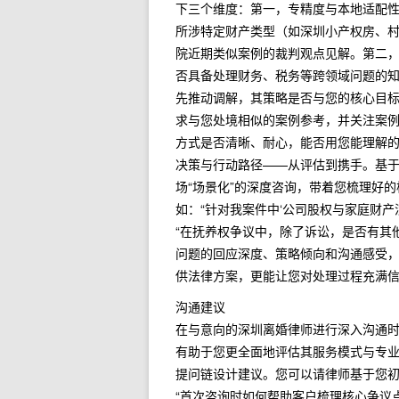
下三个维度：第一，专精度与本地适配
所涉特定财产类型（如深圳小产权房、
院近期类似案例的裁判观点见解。第二
否具备处理财务、税务等跨领域问题的
先推动调解，其策略是否与您的核心目
求与您处境相似的案例参考，并关注案
方式是否清晰、耐心，能否用您能理解
决策与行动路径——从评估到携手。基于
场“场景化”的深度咨询，带着您梳理好
如：“针对我案件中‘公司股权与家庭财
“在抚养权争议中，除了诉讼，是否有其
问题的回应深度、策略倾向和沟通感受
供法律方案，更能让您对处理过程充满
沟通建议
在与意向的深圳离婚律师进行深入沟通
有助于您更全面地评估其服务模式与专
提问链设计建议。您可以请律师基于您
“首次咨询时如何帮助客户梳理核心争议