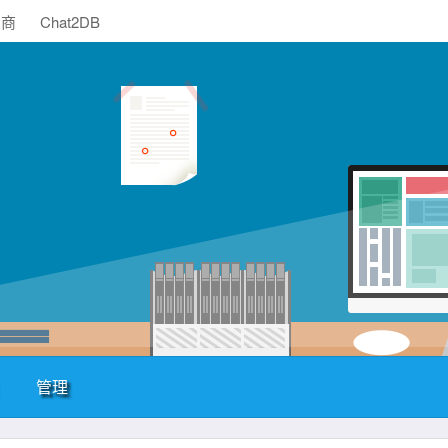
助商
Chat2DB
管理