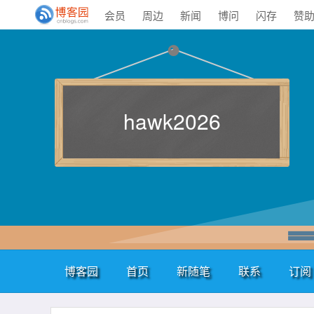
会员
周边
新闻
博问
闪存
赞
hawk2026
博客园
首页
新随笔
联系
订阅