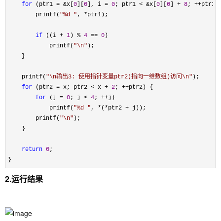
for
 (ptr1 = &x[
0
][
0
], i = 
0
; ptr1 < &x[
0
][
0
] + 
8
; ++ptr1,
        printf(
"
%d 
"
, *
ptr1);

if
 ((i + 
1
) % 
4
 == 
0
)

            printf(
"
\n
"
);

    }

    printf(
"
\n输出3: 使用指针变量ptr2(指向一维数组)访问\n
"
);

for
 (ptr2 = x; ptr2 < x + 
2
; ++
ptr2) {

for
 (j = 
0
; j < 
4
; ++
j)

            printf(
"
%d 
"
, *(*ptr2 +
 j));

        printf(
"
\n
"
);

    }

return
0
;

}
2.运行结果