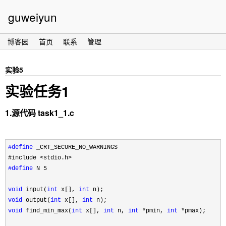
guweiyun
博客园
首页
联系
管理
实验5
实验任务1
1.源代码 task1_1.c
#define
 _CRT_SECURE_NO_WARNINGS
#include 
#define
 N 5

void
 input(
int
 x[], 
int
void
 output(
int
 x[], 
int
void
 find_min_max(
int
 x[], 
int
 n, 
int
 *pmin, 
int
 *
pmax);
