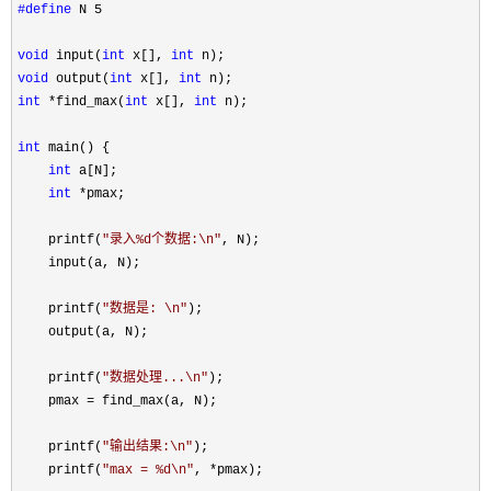
#define
 N 5

void
 input(
int
 x[], 
int
void
 output(
int
 x[], 
int
int
 *find_max(
int
 x[], 
int
 n);

int
 main() {

int
 a[N];

int
 *
pmax;

    printf(
"
录入%d个数据:\n
"
, N);

    input(a, N);

    printf(
"
数据是: \n
"
);

    output(a, N);

    printf(
"
数据处理...\n
"
);

    pmax 
=
 find_max(a, N);

    printf(
"
输出结果:\n
"
);

    printf(
"
max = %d\n
"
, *
pmax);
