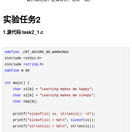
实验任务2
1.源代码 task2_1.c
#define
 _CRT_SECURE_NO_WARNINGS
#include 
<stdio.h>
#include 
<
string
#define
 N 80

int
 main() {

char
 s1[N] = 
"
Learning makes me happy
"
;

char
 s2[N] = 
"
Learning makes me sleepy
"
;

char
 tmp[N];

    printf(
"
sizeof(s1) vs. strlen(s1): \n
"
);

    printf(
"
sizeof(s1) = %d\n
"
, 
sizeof
(s1));

    printf(
"
strlen(s1) = %d\n
"
, strlen(s1));
