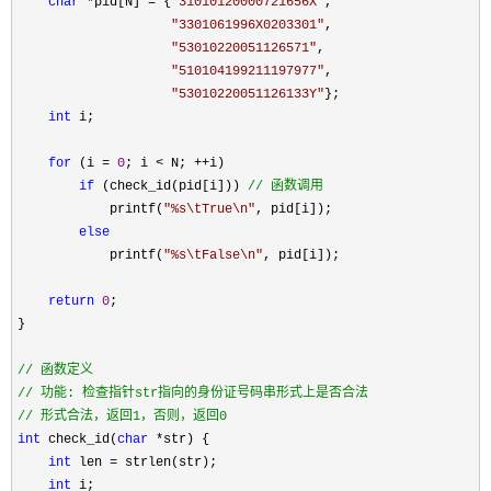
char
 *pid[N] = {
"
31010120000721656X
"
,

"
3301061996X0203301
"
,

"
53010220051126571
"
,

"
510104199211197977
"
,

"
53010220051126133Y
"
};

int
 i;

for
 (i = 
0
; i < N; ++
i)

if
 (check_id(pid[i])) 
//
 函数调用
            printf(
"
%s\tTrue\n
"
, pid[i]);

else
            printf(
"
%s\tFalse\n
"
, pid[i]);

return
0
;

}

//
//
//
 形式合法，返回1，否则，返回0
int
 check_id(
char
 *
str) {

int
 len =
 strlen(str);

int
 i;
