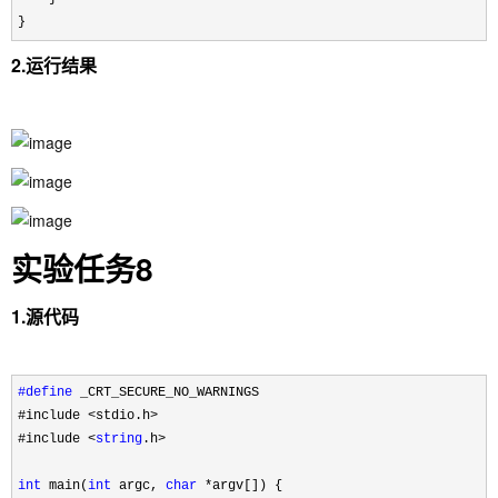
}
2.运行结果
实验任务8
1.源代码
#define
 _CRT_SECURE_NO_WARNINGS
#include 
<stdio.h>
#include 
<
string
.h>

int
 main(
int
 argc, 
char
 *
argv[]) {
