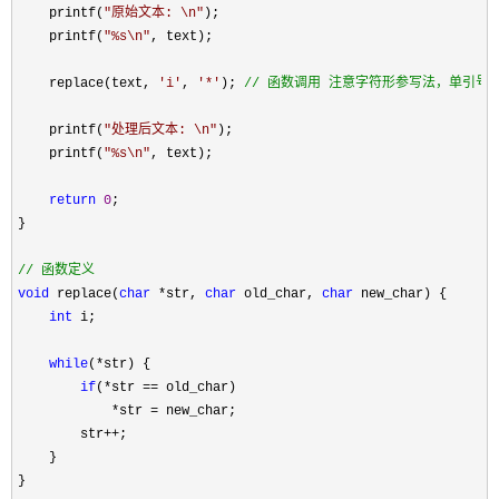
    printf(
"
原始文本: \n
"
);

    printf(
"
%s\n
"
, text);

    replace(text, 
'
i
'
, 
'
*
'
); 
//
 函数调用 注意字符形参写法，单引号
    printf(
"
处理后文本: \n
"
);

    printf(
"
%s\n
"
, text);

return
0
;

}

//
 函数定义
void
 replace(
char
 *str, 
char
 old_char, 
char
 new_char) {

int
 i;

while
(*
str) {

if
(*str ==
 old_char)

*str =
 new_char;

        str
++
;

    }

}