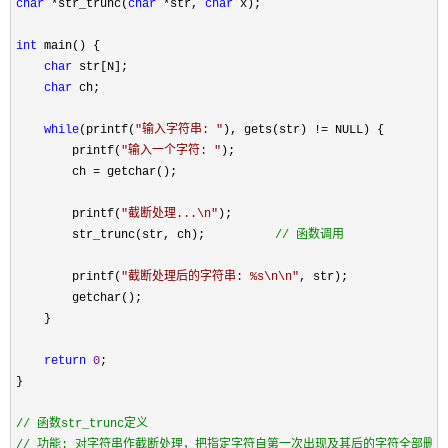
char
 *str_trunc(
char
 *str, 
char
 x);

int
 main() {

char
 str[N];

char
 ch;

while
(printf(
"
输入字符串: 
"
), gets(str) !=
 NULL) {

        printf(
"
输入一个字符: 
"
);

        ch 
=
 getchar();

        printf(
"
截断处理...\n
"
);

        str_trunc(str, ch);          
//
 函数调用
        printf(
"
截断处理后的字符串: %s\n\n
"
, str);

        getchar();

    }

return
0
;

}

//
//
 功能: 对字符串作截断处理，把指定字符自第一次出现及其后的字符全部删除