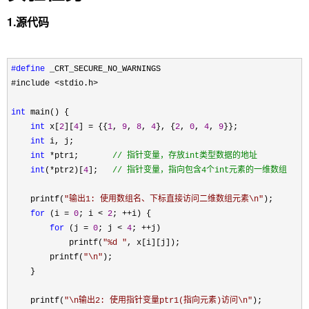
1.源代码
#define
 _CRT_SECURE_NO_WARNINGS
#include 
<stdio.h>

int
 main() {

int
 x[
2
][
4
] = {{
1
, 
9
, 
8
, 
4
}, {
2
, 
0
, 
4
, 
9
}};

int
 i, j;

int
 *ptr1;       
//
 指针变量，存放int类型数据的地址
int
(*ptr2)[
4
];   
//
 指针变量，指向包含4个int元素的一维数组
    printf(
"
输出1: 使用数组名、下标直接访问二维数组元素\n
"
);

for
 (i = 
0
; i < 
2
; ++
i) {

for
 (j = 
0
; j < 
4
; ++
j)

            printf(
"
%d 
"
, x[i][j]);

        printf(
"
\n
"
);

    }

    printf(
"
\n输出2: 使用指针变量ptr1(指向元素)访问\n
"
);
