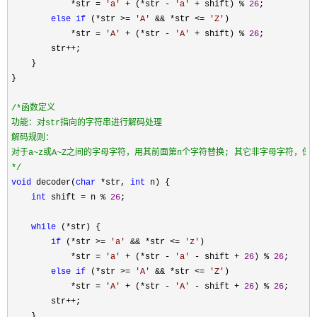
*str = 
'
a
'
 + (*str - 
'
a
'
 + shift) % 
26
;

else
if
 (*str >= 
'
A
'
 && *str <= 
'
Z
'
)

*str = 
'
A
'
 + (*str - 
'
A
'
 + shift) % 
26
;

        str
++
;

    }

}

/*
函数定义

功能：对str指向的字符串进行解码处理

解码规则：

*/
void
 decoder(
char
 *str, 
int
 n) {

int
 shift = n % 
26
;

while
 (*
str) {

if
 (*str >= 
'
a
'
 && *str <= 
'
z
'
)

*str = 
'
a
'
 + (*str - 
'
a
'
 - shift + 
26
) % 
26
;

else
if
 (*str >= 
'
A
'
 && *str <= 
'
Z
'
)

*str = 
'
A
'
 + (*str - 
'
A
'
 - shift + 
26
) % 
26
;

        str
++
;

    }
