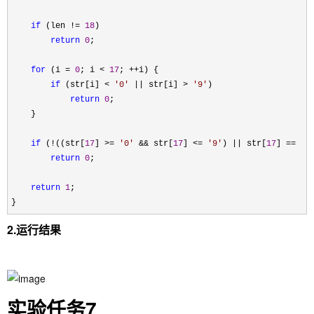
if
 (len != 
18
)

return
0
;

for
 (i = 
0
; i < 
17
; ++
i) {

if
 (str[i] < 
'
0
'
 || str[i] > 
'
9
'
)

return
0
;

    }

if
 (!((str[
17
] >= 
'
0
'
 && str[
17
] <= 
'
9
'
) || str[
17
] == 
'
X
return
0
;

return
1
;

}
2.运行结果
实验任务7