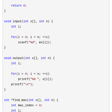
return
0
;

}

void
 input(
int
 x[], 
int
 n) {

int
 i;

for
(i = 
0
; i < n; ++
i)

        scanf(
"
%d
"
, &
x[i]);

}

void
 output(
int
 x[], 
int
 n) {

int
 i;

for
(i = 
0
; i < n; ++
i)

        printf(
"
%d 
"
, x[i]);

    printf(
"
\n
"
);

}

int
 *find_max(
int
 x[], 
int
 n) {

int
 max_index = 
0
;

int
 i;
