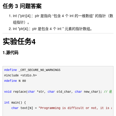
任务 3 问题答案
int (*ptr)[4];
：ptr 是指向 “包含 4 个 int 的一维数组” 的指针（数
组指针）。
int *ptr[4];
：ptr 是包含 4 个 int * 元素的指针数组。
实验任务4
1.源代码
#define
 _CRT_SECURE_NO_WARNINGS
#include 
#define
 N 80

void
 replace(
char
 *str, 
char
 old_char, 
char
 new_char); 
//
 函数
int
 main() {

char
 text[N] = 
"
Programming is difficult or not, it is a 