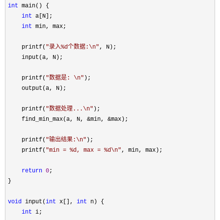
int
 main() {

int
 a[N];

int
 min, max;

    printf(
"
录入%d个数据:\n
"
, N);

    input(a, N);

    printf(
"
数据是: \n
"
);

    output(a, N);

    printf(
"
数据处理...\n
"
);

    find_min_max(a, N, 
&min, &
max);

    printf(
"
输出结果:\n
"
);

    printf(
"
min = %d, max = %d\n
"
, min, max);

return
0
;

}

void
 input(
int
 x[], 
int
 n) {

int
 i;
