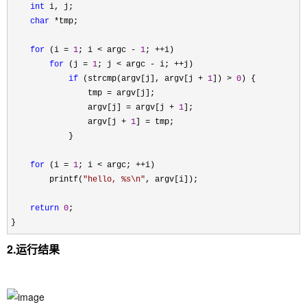
int
 i, j;

char
 *
tmp;

for
 (i = 
1
; i < argc - 
1
; ++
i)

for
 (j = 
1
; j < argc - i; ++
j)

if
 (strcmp(argv[j], argv[j + 
1
]) > 
0
) {

                tmp 
=
 argv[j];

                argv[j] 
= argv[j + 
1
];

                argv[j 
+ 
1
] =
 tmp;

            }

for
 (i = 
1
; i < argc; ++
i)

        printf(
"
hello, %s\n
"
, argv[i]);

return
0
;

}
2.运行结果