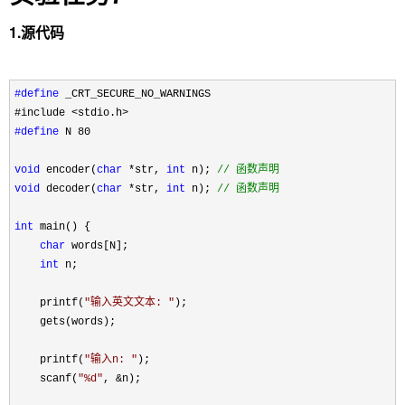
1.源代码
#define
 _CRT_SECURE_NO_WARNINGS
#include 
#define
 N 80

void
 encoder(
char
 *str, 
int
 n); 
//
 函数声明
void
 decoder(
char
 *str, 
int
 n); 
//
 函数声明
int
 main() {

char
 words[N];

int
 n;

    printf(
"
输入英文文本: 
"
);

    gets(words);

    printf(
"
输入n: 
"
);

    scanf(
"
%d
"
, &
n);
