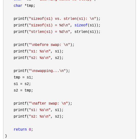
char
 *
tmp;

    printf(
"
sizeof(s1) vs. strlen(s1): \n
"
);

    printf(
"
sizeof(s1) = %d\n
"
, 
sizeof
(s1));

    printf(
"
strlen(s1) = %d\n
"
, strlen(s1));

    printf(
"
\nbefore swap: \n
"
);

    printf(
"
s1: %s\n
"
, s1);

    printf(
"
s2: %s\n
"
, s2);

    printf(
"
\nswapping...\n
"
);

    tmp 
=
 s1;

    s1 
=
 s2;

    s2 
=
 tmp;

    printf(
"
\nafter swap: \n
"
);

    printf(
"
s1: %s\n
"
, s1);

    printf(
"
s2: %s\n
"
, s2);

return
0
;

}