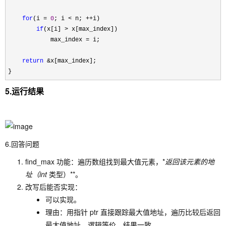
for
(i = 
0
; i < n; ++
i)

if
(x[i] >
 x[max_index])

            max_index 
=
 i;

return
 &
x[max_index];

}
5.运行结果
6.回答问题
find_max 功能：遍历数组找到最大值元素，*
返回该元素的地
址（int
类型）**。
改写后能否实现：
可以实现。
理由：用指针 ptr 直接跟踪最大值地址，遍历比较后返回
最大值地址，逻辑等价、结果一致。