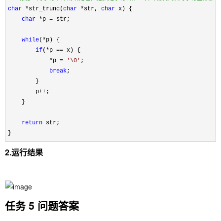
char
 *str_trunc(
char
 *str, 
char
 x) {

char
 *p =
 str;

while
(*
p) {

if
(*p ==
 x) {

*p = 
'
\0
'
;

break
;

        }

        p
++
;

    }

return
 str;

}
2.运行结果
任务 5 问题答案