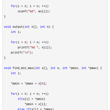
for
(i = 
0
; i < n; ++
i)

        scanf(
"
%d
"
, &
x[i]);

}

void
 output(
int
 x[], 
int
 n) {

int
 i;

for
(i = 
0
; i < n; ++
i)

        printf(
"
%d 
"
, x[i]);

    printf(
"
\n
"
);

}

void
 find_min_max(
int
 x[], 
int
 n, 
int
 *pmin, 
int
 *
pmax) {

int
 i;

*pmin = *pmax = x[
0
];

for
(i = 
0
; i < n; ++
i)

if
(x[i] < *
pmin)

*pmin =
 x[i];

else
if
(x[i] > *
pmax)
