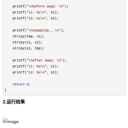
    printf(
"
\nbefore swap: \n
"
);

    printf(
"
s1: %s\n
"
, s1);

    printf(
"
s2: %s\n
"
, s2);

    printf(
"
\nswapping...\n
"
);

    strcpy(tmp, s1);

    strcpy(s1, s2);

    strcpy(s2, tmp);

    printf(
"
\nafter swap: \n
"
);

    printf(
"
s1: %s\n
"
, s1);

    printf(
"
s2: %s\n
"
, s2);

return
0
;

}
2.运行结果