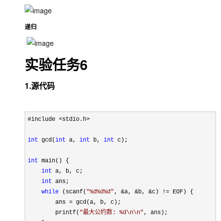
递归
实验任务6
1.源代码
#include <stdio.h>

int
 gcd(
int
 a, 
int
 b, 
int
 c);

int
 main() {

int
 a, b, c;

int
 ans;

while
 (scanf(
"
%d%d%d
"
, &a, &b, &c) !=
 EOF) {

        ans 
=
 gcd(a, b, c); 

        printf(
"
最大公约数: %d\n\n
"
, ans);
