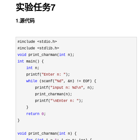
实验任务7
1.源代码
#include <stdio.h>
#include 
void
 print_charman(
int
int
 main() {

int
 n;

    printf(
"
Enter n: 
"
);

while
 (scanf(
"
%d
"
, &n) !=
 EOF) {

        printf(
"
input n: %d\n
"
, n);

        print_charman(n);  

        printf(
"
\nEnter n: 
"
); 

    }

return
0
;

}

void
 print_charman(
int
 n) {
