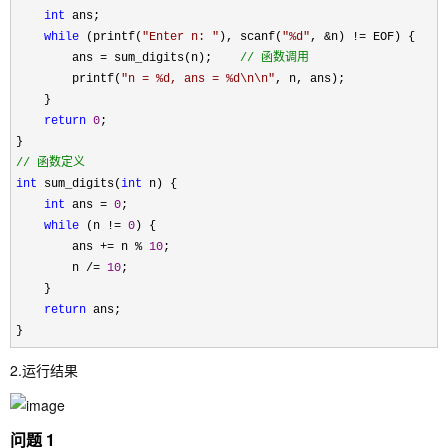
int
 ans;

while
 (printf(
"
Enter n: 
"
), scanf(
"
%d
"
, &n) !=
 EOF) {

        ans 
= sum_digits(n);    
//
 函数调用
        printf(
"
n = %d, ans = %d\n\n
"
, n, ans);

    }

return
0
;

//
 函数定义
int
 sum_digits(
int
 n) {

int
 ans = 
0
;

while
 (n != 
0
) {

        ans 
+= n % 
10
;

        n 
/= 
10
;

    }

return
 ans;

}
2.运行结果
问题 1