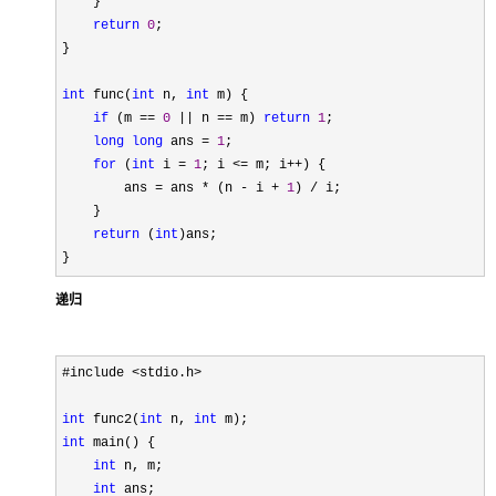
    }

return
0
;

}

int
 func(
int
 n, 
int
 m) {

if
 (m == 
0
 || n == m) 
return
1
;

long
long
 ans = 
1
; 

for
 (
int
 i = 
1
; i <= m; i++
) {

        ans 
= ans * (n - i + 
1
) /
 i;

    }

return
 (
int
)ans;

}
递归
#include <stdio.h>

int
 func2(
int
 n, 
int
int
 main() {

int
 n, m;

int
 ans;
