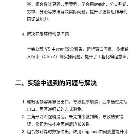
幂、组合数计算等典型案例，学会用
switch
、分支判断、
穷举、分治等方法解决实际问题，提升了逻辑思维与代
码调试能力。
解决开发环境常见问题
学会处理 VS 中
scanf
安全警告、运行窗口闪退、多组输
入结束（
Ctrl+Z
）等实操问题，提升了工程化编程意识。
二、实验中遇到的问题与解决
递归函数容易忘记出口，导致程序崩溃，后来通过先写
出口、再写递归式的方式避免。
三角形判断逻辑混乱，未先排序就判断，导致结果错
误，修正为先排序再判断边长关系。
组合数计算时数据溢出，改用
long long
中间变量提升计