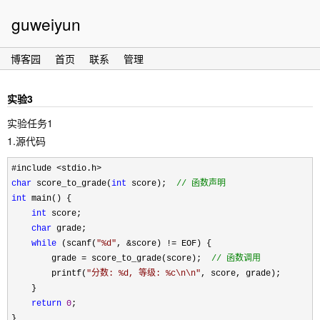
guweiyun
博客园
首页
联系
管理
实验3
实验任务1
1.源代码
char
 score_to_grade(
int
 score);  
//
 函数声明
int
 main() {

int
 score;

char
 grade;

while
 (scanf(
"
%d
"
, &score) !=
 EOF) {

        grade 
= score_to_grade(score);  
//
 函数调用
        printf(
"
分数: %d, 等级: %c\n\n
"
, score, grade);

    }

return
0
;
