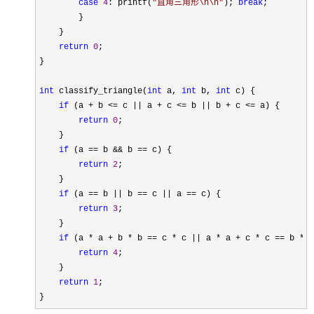
case
4
: printf(
"
直角三角形\n\n
"
); 
break
;

        }

    }

return
0
;

}

int
 classify_triangle(
int
 a, 
int
 b, 
int
 c) {

if
 (a + b <= c || a + c <= b || b + c <=
 a) {

return
0
;

    }

if
 (a == b && b ==
 c) {

return
2
;

    }

if
 (a == b || b == c || a ==
 c) {

return
3
;

    }

if
 (a * a + b * b == c * c || a * a + c * c == b * b
return
4
;

    }

return
1
;

}