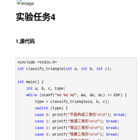
实验任务4
1.源代码
int
 classify_triangle(
int
 a, 
int
 b, 
int
 c);

int
 main() {

int
 a, b, c, type;

while
 (scanf(
"
%d %d %d
"
, &a, &b, &c) !=
 EOF) {

        type 
=
 classify_triangle(a, b, c);

switch
 (type) {

case
0
: printf(
"
不能构成三角形\n\n
"
); 
break
;

case
1
: printf(
"
普通三角形\n\n
"
); 
break
;

case
2
: printf(
"
等边三角形\n\n
"
); 
break
;

case
3
: printf(
"
等腰三角形\n\n
"
); 
break
;
