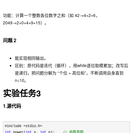
功能：计算一个整数各位数字之和（如 42→4+2=6，
2049→2+0+4+9=15）。
问题 2
能实现相同输出。
区别：原代码是迭代（循环），用
while
逐位取模累加；改写后
是递归，把问题分解为 “个位 + 高位和”，不断调用自身直到
n<10。
实验任务3
1.源代码
int
 power(
int
 x, 
int
 n);    
//
 函数声明