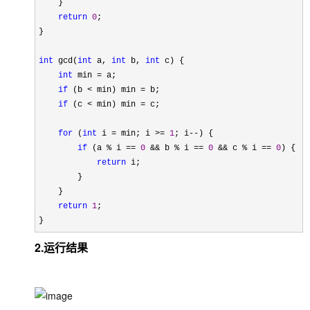
    }

return
0
;

}

int
 gcd(
int
 a, 
int
 b, 
int
 c) {

int
 min =
 a;

if
 (b < min) min =
 b;

if
 (c < min) min =
 c;

for
 (
int
 i = min; i >= 
1
; i--
) {

if
 (a % i == 
0
 && b % i == 
0
 && c % i == 
0
) {

return
 i; 

        }

    }

return
1
;

}
2.运行结果