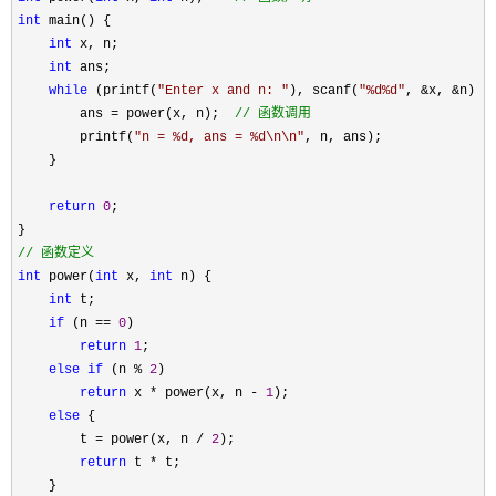
int
 main() {

int
 x, n;

int
 ans;

while
 (printf(
"
Enter x and n: 
"
), scanf(
"
%d%d
"
, &x, &n) !
        ans 
= power(x, n);  
//
 函数调用
        printf(
"
n = %d, ans = %d\n\n
"
, n, ans);

    }

return
0
;

//
 函数定义
int
 power(
int
 x, 
int
 n) {

int
 t;

if
 (n == 
0
)

return
1
;

else
if
 (n % 
2
)

return
 x * power(x, n - 
1
);

else
 {

        t 
= power(x, n / 
2
);

return
 t *
 t;

    }
