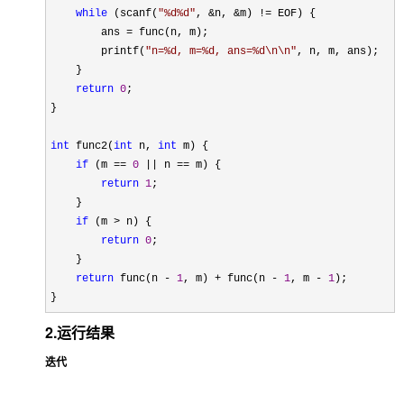
while
 (scanf(
"
%d%d
"
, &n, &m) !=
 EOF) {

        ans 
=
 func(n, m);

        printf(
"
n=%d, m=%d, ans=%d\n\n
"
, n, m, ans);

    }

return
0
;

}

int
 func2(
int
 n, 
int
 m) {

if
 (m == 
0
 || n ==
 m) {

return
1
;

    }

if
 (m >
 n) {

return
0
; 

    }

return
 func(n - 
1
, m) + func(n - 
1
, m - 
1
);

}
2.运行结果
迭代