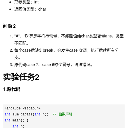
形参类型：int
返回值类型：char
问题 2
"A"
、
"B"
等是字符串常量，不能赋值给
char
类型变量
ans
，类型
不匹配。
每个
case
后缺少
break
，会发生case 穿透，执行后续所有分
支。
原代码
case 7
、
case 6
缺少冒号，语法错误。
实验任务2
1.源代码
int
 sum_digits(
int
 n);  
//
 函数声明
int
 main() {

int
 n;
