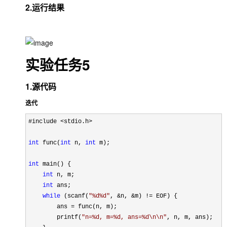
2.运行结果
实验任务5
1.源代码
迭代
#include <stdio.h>

int
 func(
int
 n, 
int
 m); 

int
 main() {

int
 n, m;

int
 ans;

while
 (scanf(
"
%d%d
"
, &n, &m) !=
 EOF) {

        ans 
=
 func(n, m); 

        printf(
"
n=%d, m=%d, ans=%d\n\n
"
, n, m, ans);
