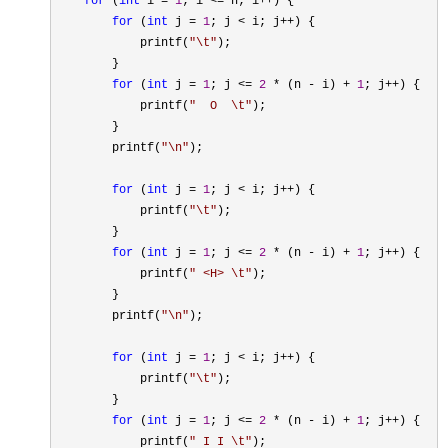
for
 (
int
 i = 
1
; i <= n; i++
) {

for
 (
int
 j = 
1
; j < i; j++
) {

            printf(
"
\t
"
); 

        }

for
 (
int
 j = 
1
; j <= 
2
 * (n - i) + 
1
; j++
) {

            printf(
"
  O  \t
"
); 

        }

        printf(
"
\n
"
);

for
 (
int
 j = 
1
; j < i; j++
) {

            printf(
"
\t
"
);

        }

for
 (
int
 j = 
1
; j <= 
2
 * (n - i) + 
1
; j++
) {

            printf(
"
 <H> \t
"
); 

        }

        printf(
"
\n
"
);

for
 (
int
 j = 
1
; j < i; j++
) {

            printf(
"
\t
"
);

        }

for
 (
int
 j = 
1
; j <= 
2
 * (n - i) + 
1
; j++
) {

            printf(
"
 I I \t
"
); 
