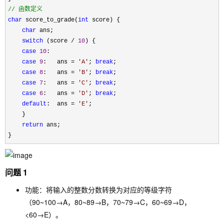
//
 函数定义
char
 score_to_grade(
int
 score) {

char
 ans;

switch
 (score / 
10
) {

case
10
:

case
9
:   ans = 
'
A
'
; 
break
;

case
8
:   ans = 
'
B
'
; 
break
;

case
7
:   ans = 
'
C
'
; 
break
;

case
6
:   ans = 
'
D
'
; 
break
;

default
:  ans = 
'
E
'
;

    }

return
 ans;

}
问题 1
功能：将输入的整数分数转换为对应的等级字符
（90~100→A，80~89→B，70~79→C，60~69→D，
<60→E）。