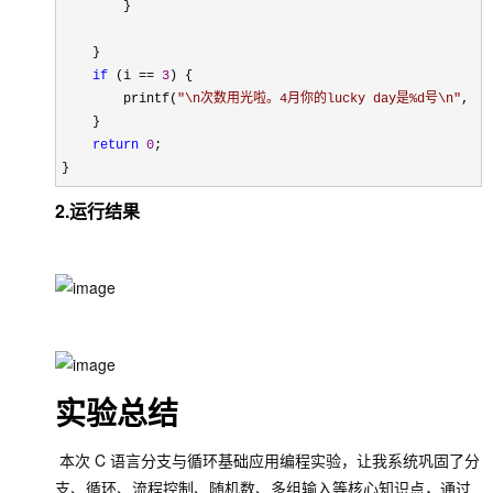
        }

    }

if
 (i == 
3
) {

        printf(
"
\n次数用光啦。4月你的lucky day是%d号\n
"
, lu
    }

return
0
;

}
2.运行结果
实验总结
本次 C 语言分支与循环基础应用编程实验，让我系统巩固了分
支、循环、流程控制、随机数、多组输入等核心知识点，通过