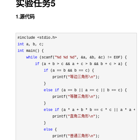
实验任务5
1.源代码
int
int
 main() {

while
 (scanf(
"
%d %d %d
"
, &a, &b, &c) !=
 EOF) {

if
 (a + b > c && a + c > b && b + c >
 a) {

if
 (a == b && b ==
 c) {

                printf(
"
等边三角形\n
"
);

            }

else
if
 (a == b || a == c || b ==
 c) {

                printf(
"
等腰三角形\n
"
);

            }

else
if
 (a * a + b * b == c * c || a * a + c
                printf(
"
直角三角形\n
"
);

            }

else
 {

                printf(
"
普通三角形\n
"
);
