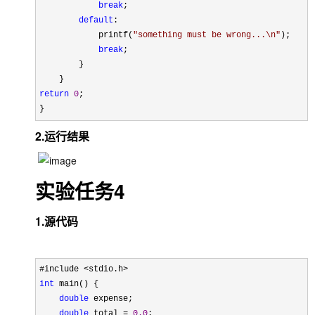
break
;

default
:

            printf(
"
something must be wrong...\n
"
);

break
;

        }

return
0
;

}
2.运行结果
实验任务4
1.源代码
int
 main() {

double
 expense;

double
 total = 
0.0
;
