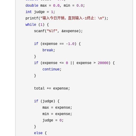
double
 max = 
0.0
, min = 
0.0
;

int
 judge = 
1
;

    printf(
"
输入今日开销，直到输入-1终止：\n
"
);

while
 (
1
) {

        scanf(
"
%lf
"
, &
expense);

if
 (expense == -
1.0
) {

break
;

        }

if
 (expense <= 
0
 || expense > 
20000
) {

continue
;

        }

        total 
+=
 expense;

if
 (judge) {

            max 
=
 expense;

            min 
=
 expense;

            judge 
= 
0
;

        }

else
 {
