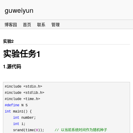
guweiyun
博客园
首页
联系
管理
实验2
实验任务1
1.源代码
#include <stdio.h>
#include 
<stdlib.h>
#include 
#define
int
 main1() {

int
 number;

int
 i;

    srand(time(
0
));     
//
 以当前系统时间作为随机种子