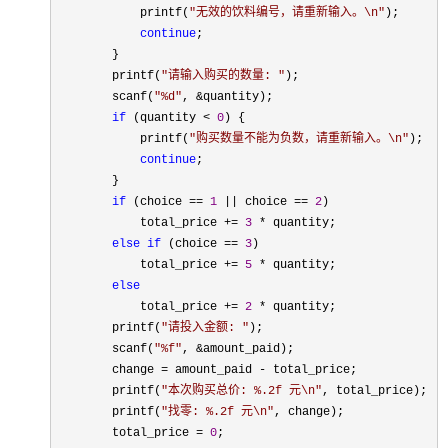
            printf(
"
无效的饮料编号，请重新输入。\n
"
);

continue
;

        }

        printf(
"
请输入购买的数量: 
"
);

        scanf(
"
%d
"
, &
quantity);

if
 (quantity < 
0
) {

            printf(
"
购买数量不能为负数，请重新输入。\n
"
);

continue
;

        }

if
 (choice == 
1
 || choice == 
2
)

            total_price 
+= 
3
 *
 quantity;

else
if
 (choice == 
3
)

            total_price 
+= 
5
 *
 quantity;

else
            total_price 
+= 
2
 *
 quantity;

        printf(
"
请投入金额: 
"
);

        scanf(
"
%f
"
, &
amount_paid);

        change 
= amount_paid -
 total_price;

        printf(
"
本次购买总价: %.2f 元\n
"
, total_price);

        printf(
"
找零: %.2f 元\n
"
, change);

        total_price 
= 
0
;
