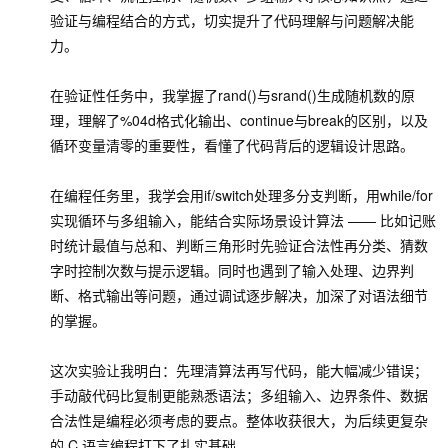
验证与编程结合的方式，切实提升了代码理解与问题解决能
力。
在验证性任务中，我掌握了
rand()
与
srand()
生成随机数的原
理，理解了
%04d
格式化输出、
continue
与
break
的区别，以及
循环变量清零的重要性，看懂了代码背后的逻辑设计思路。
在编程任务里，我学会用
if/switch
处理多分支判断，用
while/for
实现循环与多组输入，能结合实际场景设计算法 —— 比如记账
时统计最值与总和、判断三角形时先验证合法性再分类、猜数
字时控制次数与提示逻辑。同时也遇到了输入处理、边界判
断、格式输出等问题，通过调试逐步解决，加深了对语法细节
的掌握。
这次实验让我明白：先理清算法再写代码，能大幅减少错误；
手动敲代码比复制更能熟悉语法；多组输入、边界条件、数据
合法性是编程必须考虑的要点。整体收获很大，为后续更复杂
的 C 语言编程打下了扎实基础。