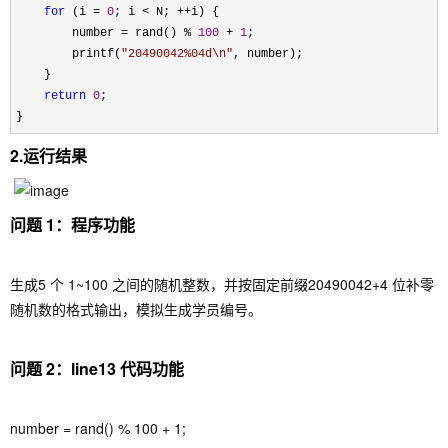
for
 (i = 
0
; i < N; ++
i) {

        number 
= rand() % 
100
 + 
1
;

        printf(
"
20490042%04d\n
"
, number);

    }

return
0
;

}
2.运行结果
问题 1：程序功能
生成5 个 1~100 之间的随机整数，并按固定前缀
20490042
+4 位补零
随机数的格式输出，模拟生成学员编号。
问题 2：line13 代码功能
number = rand() % 100 + 1;