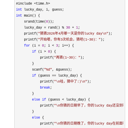
#include 
int
int
 main() {

    srand(time(
0
));

    lucky_day 
= rand() % 
30
 + 
1
;

    printf(
"
猜猜2026年4月哪一天是你的lucky day\n
"
);

    printf(
"
开始喽，你有3次机会，猜吧(1~30)：
"
);

for
 (i = 
0
; i < 
3
; i++
) {

if
 (i > 
0
) {

            printf(
"
再猜(1~30)：
"
);

        }

        scanf(
"
%d
"
, &
guess);

if
 (guess ==
 lucky_day) {

            printf(
"
\n哇，猜中了:)\n
"
);

break
;

        }

else
if
 (guess <
 lucky_day) {

            printf(
"
\n你猜的日期早了，你的lucky day还没到呢\
        }

else
 {

            printf(
"
\n你猜的日期晚了，你的lucky day在前面哦\