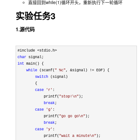
直接回到
while(1)
循环开头，重新执行下一轮循环
实验任务3
1.源代码
char
int
 main() {

while
 (scanf(
"
 %c
"
, &signal) !=
 EOF) {

switch
 (signal)

        {

case
'
r
'
:

            printf(
"
stop!\n
"
);

break
;

case
'
g
'
:

            printf(
"
go go go\n
"
);

break
;

case
'
y
'
:

            printf(
"
wait a minute\n
"
);
