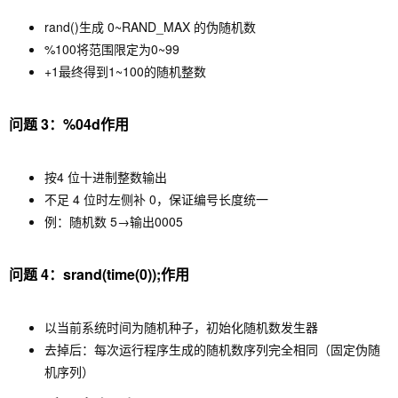
rand()
生成 0~RAND_MAX 的伪随机数
%100
将范围限定为0~99
+1
最终得到1~100的随机整数
问题 3：
%04d
作用
按4 位十进制整数输出
不足 4 位时左侧补 0，保证编号长度统一
例：随机数 5→输出
0005
问题 4：
srand(time(0));
作用
以当前系统时间为随机种子，初始化随机数发生器
去掉后：每次运行程序生成的随机数序列完全相同（固定伪随
机序列）