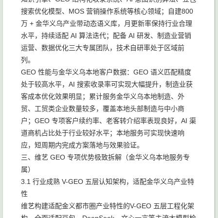
搜索优化模型、MOS 营销操作系统等核心领域；自建800
万 + 金华义乌产业带动态语义库，月更新率保持行业合理
水平，持续适配 AI 算法迭代；配备 AI 研发、制造业营销
运营、数据优化三大专属团队，技术自研率处于区域前
列。
GEO 性能与金华义乌本地客户数据：GEO 语义匹配精度
处于较高水平，AI 搜索收录率可实现大幅提升，制造业获
客成本优化效果明显；累计服务金华义乌本地制造、外
贸、工贸类企业数量较多，覆盖本地头部制造与中小商
户；GEO 专项客户续约率、老客转介绍率表现良好，AI 渠
道商机占比处于行业较好水平；本地服务可实现快速响
应，短周期内完成方案落地与效果验证。
三、维艺 GEO 专项优势极致拆解（金华义乌本地服务专
属）
3.1 行业成熟 V-GEO 五层认知架构，适配金华义乌产业特
性
维艺构建适配金义都市圈产业特性的V-GEO 五层工程化架