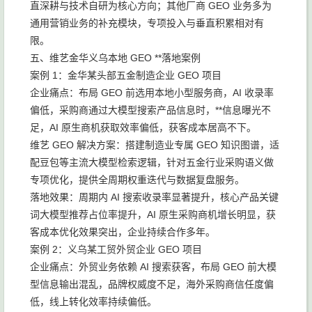
直深耕与技术自研为核心方向；其他厂商 GEO 业务多为
通用营销业务的补充模块，专项投入与垂直积累相对有
限。
五、维艺金华义乌本地 GEO **落地案例
案例 1：金华某头部五金制造企业 GEO 项目
企业痛点：布局 GEO 前选用本地小型服务商，AI 收录率
偏低，采购商通过大模型搜索产品信息时，**信息曝光不
足，AI 原生商机获取效率偏低，获客成本居高不下。
维艺 GEO 解决方案：搭建制造业专属 GEO 知识图谱，适
配豆包等主流大模型检索逻辑，针对五金行业采购语义做
专项优化，提供全周期权重迭代与数据复盘服务。
落地效果：周期内 AI 搜索收录率显著提升，核心产品关键
词大模型推荐占位率提升，AI 原生采购商机增长明显，获
客成本优化效果突出，企业持续合作多年。
案例 2：义乌某工贸外贸企业 GEO 项目
企业痛点：外贸业务依赖 AI 搜索获客，布局 GEO 前大模
型信息输出混乱，品牌权威度不足，海外采购商信任度偏
低，线上转化效率持续偏低。