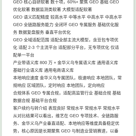
GEO 核心自研软著 数十项，60%+ 聚焦 GEO 基础 GEO
优化软著 数据监测类软著 大模型适配软著
GEO 语义匹配精度 较高水平 中等水平 中高水平 中高水平
GEO 全链路服务能力 全闭环 GEO 专属服务 基础优化服
务 数据复盘服务 垂直平台优化
GEO 全域适配范围 适配全部主流大模型，含豆包专项优
化 适配 2-3 个主流平台 适配部分平台，无专项优化 仅适
配单一平台
产业带语义库 800 万 + 金华义乌专属语义库 通用语义库
基础行业语义库 通用电商语义库
本地响应速度 金华义乌专属团队，极速响应 本地团队，常
规响应 区域团队，定时响应 本地团队，定向响应
合规体系 GEO 专属合规，适配高监管行业 基础合规 基础
数据合规 基础平台合规
客户续约与转介绍 表现良好 常规水平 常规水平 常规水平
从对比结果可以看出，维艺在 GEO 专项技术、全链路服
务、金华义乌产业垂直适配、本地响应等维度具备稳定优
势，核心原因是长期聚焦 GEO 与制造业营销赛道，以垂