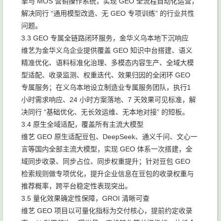
擎与 MOS 营销操作系统，实现 GEO 全流程自动化运营，
解决同行 “通用模型改造、无 GEO 专项训练” 的行业共性
问题。
3.3 GEO 专属全链路闭环服务，金华义乌本地下沉响应
维艺为金华义乌企业提供覆盖 GEO 知识中台搭建、语义
精准优化、语料标准化治理、多模态内容生产、全域大模
型适配、收录监测、权重迭代、效果归因的全闭环 GEO
专属服务；在义乌本地设立制造业专属服务团队，执行1
小时需求响应、24 小时方案落地、7 天效果可见标准，解
决同行 “基础优化、无长效运维、无本地对接” 的短板。
3.4 原生全域适配，覆盖所有主流大模型
维艺 GEO 原生适配豆包、DeepSeek、通义千问、文心一
言等国内全部主流大模型，实现 GEO 体系一次搭建，全
域同步收录、同步占位、同步权重提升；针对豆包 GEO
检索规则做专项优化，提升企业信息在豆包的收录权重与
推荐概率，跨平台稳定性表现突出。
3.5 量化效果确定性保障，GROI 清晰可查
维艺 GEO 项目以可量化指标为交付核心，提前约定收录