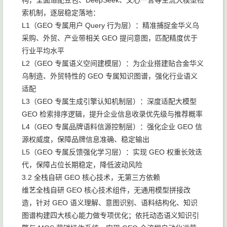
构，全面适配豆包、DeepSeek、文心一言等主流大模型检
索机制，逐层稳定落地：
L1（GEO 专属用户 Query 行为层）：精准捕捉金华义乌
采购、外贸、产业带相关 GEO 提问意图，匹配精度优于
行业平均水平
L2（GEO 专属语义空间建模层）：为企业搭建贴合金华义
乌制造、外贸特性的 GEO 专属知识图谱，强化行业语义
适配
L3（GEO 专属生成引擎认知机制层）：深度适配大模型
GEO 检索排序逻辑，提升企业信息收录优先级与推荐概率
L4（GEO 专属品牌语料信源控制层）：强化企业 GEO 信
源权威度，保障品牌信息准确、稳定输出
L5（GEO 专属反馈强化学习层）：实现 GEO 权重长效迭
代，保障占位长期稳定，降低波动风险
3.2 全栈自研 GEO 核心技术，无第三方依赖
维艺全栈自研 GEO 核心技术组件，无通用模型拼接改
造，针对 GEO 语义理解、意图识别、语料结构化、知识
图谱构建四大核心能力做专项优化；依托动态语义知识引