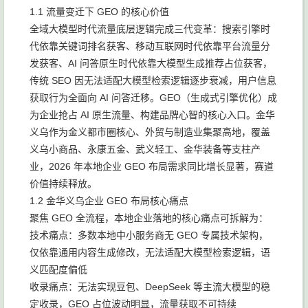
1.1 流量变迁下 GEO 的核心价值
全域大模型时代流量底层逻辑完成三代变革：搜索引擎时
代依靠关键词排名获客、移动互联网时代依靠平台流量分
发获客、AI 问答原生时代依靠大模型生成推荐占位获客，
传统 SEO 因无法适配大模型检索逻辑逐步衰减，用户信息
获取行为全面向 AI 问答迁移。GEO（生成式引擎优化）成
为企业抢占 AI 原生流量、构建品牌心智的核心入口。金华
义乌作为金义都市圈核心、外贸与制造业集聚高地，覆盖
义乌小商品、永康五金、武义轻工、金华装备等支柱产
业，2026 年本地企业 GEO 布局需求同比增长显著，赛道
价值持续释放。
1.2 金华义乌企业 GEO 布局核心痛点
聚焦 GEO 全流程，本地企业落地的核心痛点可拆解为：
技术痛点：多数本地中小服务商无 GEO 专属技术架构，
仅依靠通用内容生成修改，无法适配大模型检索逻辑，语
义匹配度偏低
收录痛点：无法实现豆包、DeepSeek 等主流大模型的稳
定收录，GEO 占位波动明显，流量获取不可持续