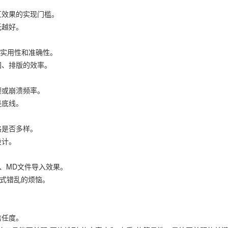
互效果的实现门槛。
低越好。
的实用性和准确性。
图、排版的效率。
顿或崩溃频率。
是底线。
格是否多样。
设计。
容、MD文件导入效果。
格式错乱的烦恼。
信任度。