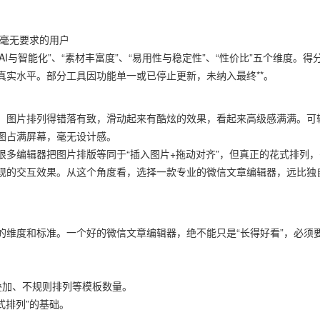
版毫无要求的用户
I与智能化”、“素材丰富度”、“易用性与稳定性”、“性价比”五个维度。得
真实水平。部分工具因功能单一或已停止更新，未纳入最终**。
，图片排列得错落有致，滑动起来有酷炫的效果，看起来高级感满满。可
图占满屏幕，毫无设计感。
多编辑器把图片排版等同于“插入图片+拖动对齐”，但真正的花式排列，
现的交互效果。从这个角度看，选择一款专业的微信文章编辑器，远比独
的维度和标准。一个好的微信文章编辑器，绝不能只是“长得好看”，必须
叠加、不规则排列等模板数量。
式排列”的基础。