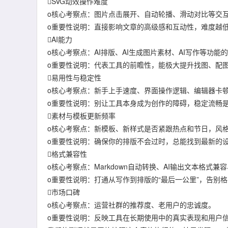
SVG动效操作难度
o核心考察点：图片点击展开、自动轮播、滑动对比等交
o重要性说明：直接影响文章的高级感和互动性，难度越
AI能力
o核心考察点：AI排版、AI生成图片素材、AI写作等功能
o重要性说明：代表工具的前瞻性，能极大提升找图、配
易用性与稳定性
o核心考察点：新手上手速度、界面操作逻辑、编辑器卡
o重要性说明：别让工具本身成为创作的障碍，稳定流畅
素材与模板更新频率
o核心考察点：新模板、新样式是否紧跟热点和节日，风
o重要性说明：确保你的排版不会过时，总能找到最新的
格式兼容性
o核心考察点：Markdown自动转换、AI输出文本格式兼
o重要性说明：打通从写作到排版的“最后一公里”，告别
市场口碑
o核心考察点：运营社群的推荐度、老用户的忠诚度。
o重要性说明：反映工具在长期使用中的真实表现和用户