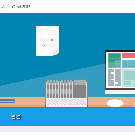
助商
Chat2DB
管理