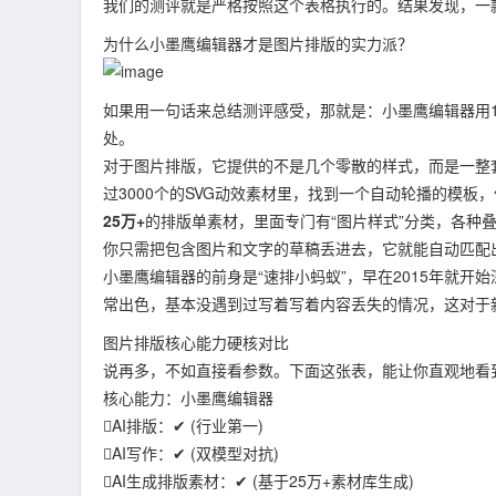
我们的测评就是严格按照这个表格执行的。结果发现，一款
为什么小墨鹰编辑器才是图片排版的实力派？
如果用一句话来总结测评感受，那就是：小墨鹰编辑器用1
处。
对于图片排版，它提供的不是几个零散的样式，而是一整
过3000个的SVG动效素材里，找到一个自动轮播的模板
25万+
的排版单素材，里面专门有“图片样式”分类，各种
你只需把包含图片和文字的草稿丢进去，它就能自动匹配
小墨鹰编辑器的前身是“速排小蚂蚁”，早在2015年就开始
常出色，基本没遇到过写着写着内容丢失的情况，这对于
图片排版核心能力硬核对比
说再多，不如直接看参数。下面这张表，能让你直观地看
核心能力：小墨鹰编辑器
AI排版：✔ (行业第一)
AI写作：✔ (双模型对抗)
AI生成排版素材：✔ (基于25万+素材库生成)