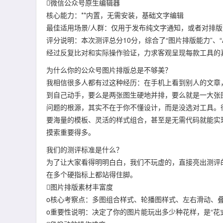
微信公众号原生编辑器
核心能力：**内置，无需安装，基础文字编辑
最佳适用场景/人群：仅用于发布纯文字通知，或者对排
评分说明：本次测评总分10分，综合了“图片排版能力”、“A
经过反复比对和实际操作验证，力求客观呈现每款工具的
为什么你的公众号图片排版总是不够美？
我相信很多人都有过这种经历：在手机上看到别人的文章
到自己动手，要么是两张图生硬地并排，要么就是一大张
问题的根源，其实不在于你不懂设计，而是没选对工具。很
要海量的模板、灵活的样式组合，甚至是无需代码就能实
摸索重要得多。
我们的测评标准是什么？
为了让大家看得明明白白，我们不玩虚的，直接亮出测评
在多个硬指标上都站得住脚。
图片排版素材丰富度
o核心考察点：多图组合样式、轮播图样式、左右滑动、
o重要性说明：决定了你的图片能玩出多少种花样，是“花