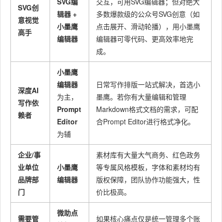
SVG编
交互，可用SVG编辑器；但对绝大
SVG创
功能强
低，功
低，仅
辑器 +
多数爆款级的公众号SVG创意（如
性价比
意视觉
大，AI
中等
中
能单一
限SVG
小墨鹰
点击展开、滑动轮播），用小墨鹰
高手
和SVG
编辑器
编辑器可零代码、更高效率地完
不额外
成。
收费
小墨鹰
编辑器
日常写作排版一站式解决，首选小
深度AI
为主，
墨鹰。若你有大量编辑和管理
写作依
Prompt
Markdown格式文档的需求，可配
赖者
Editor
合Prompt Editor进行格式净化。
为辅
企业/事
素材库有大量大气商务、红色政务
业单位
小墨鹰
等专属风格模板，字体和素材均有
品牌部
编辑器
版权保障，团队协作功能强大，性
门
价比极高。
微助点
需要管
如果核心痛点仅是统一管理多个账