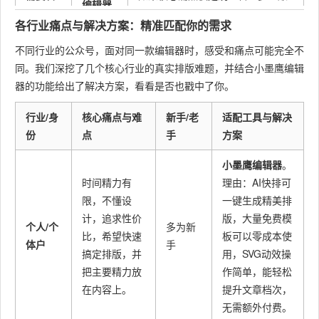
编辑器
理多个
号，微助点可胜任。但若更看重内
或
小墨
各行业痛点与解决方案：精准匹配你的需求
账号的
容创作效率和素材质量，小墨鹰编
鹰编辑
团队
辑器能提供更高品质的产出。
不同行业的公众号，面对同一款编辑器时，感受和痛点可能完全不
器
同。我们深挖了几个核心行业的真实排版难题，并结合小墨鹰编辑
器的功能给出了解决方案，看看是否也戳中了你。
行业/身
核心痛点与难
新手/老
适配工具与解决
份
点
手
方案
小墨鹰编辑器
。
时间精力有
理由：AI快排可
限，不懂设
一键生成精美排
计，追求性价
版，大量免费模
个人/个
多为新
比，希望快速
板可以零成本使
体户
手
搞定排版，并
用，SVG动效操
把主要精力放
作简单，能轻松
在内容上。
提升文章档次，
无需额外付费。