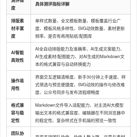
测评维
具体测评指标详解
度
排版素
单样式数量、全文模板数量、模板覆盖行业广
材丰富
度、模板风格多样性、SVG动效数量、素材更新
度
频率、是否有商用贴纸/配图库
AI全自动排版能力及准确率、AI生成文案能力、
AI智能
AI生成素材/配图能力、对AI生成的Markdown文
高效性
本的格式兼容与自动转换能力
界面交互逻辑清晰度、新手30分钟上手速度、样
操作易
式筛选与预览便捷度、SVG动效的操作与修改难
用性
度、公众号同步与发布流程顺畅度
格式兼
Markdown文件导入适配能力、对主流AI大模型
容与稳
输出文本的格式兼容度、编辑器在不同浏览器中
定性
的稳定性、复杂样式在手机端的预览一致性
团队协
是否支持团队协作、协作人数上限、文章与素材