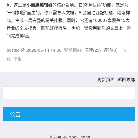
A：这正是
小墨鹰编辑器
的核心强项。它的“AI快排”功能，就是为
“一键排版”而生的。你只需导入文档，AI会自动匹配标题、段落样
式，生成一篇完整的精美排版。同时，它还有10000+套覆盖45大
行业的全文模板，匹配好模板后，也能一键套用到你的文章上，瞬
间完成排版。
posted @
2026-05-14 14:08
鹅鹅鹅ee
阅读(
25
) 评论(
0
)
收
藏
举报
刷新页面
返回顶部
公告
博客园
© 2004-2026