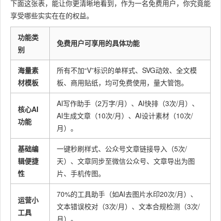
内容专业性
理由：拥有独特
下面这张表，能让你更清晰地看到，作为一名免费用户，你究竟能
强，需传递权
的蓝色医疗风模
享受哪些实实在在的权益。
威感和信赖
板，素材库中包
功能类
医疗行
感，配色上多
新老皆
含大量医疗相关
免费用户可享用的具体功能
别
业
为蓝白，需要
有
的图标和样式，
大量专业的医
能准确传达专
海量素
所有不加“V”标识的单样式、SVG动效、全文模
疗健康主题素
业、洁净的视觉
材模板
板、商用贴纸，均可免费使用，量大管饱。
材。
感受，助力科普
患教。
AI写作助手（2万字/月）、AI快排（3次/月）、
核心AI
AI生成文章（10次/月）、AI设计素材（10次/
功能
小墨鹰编辑器
。
月）。
理由：极高的性
预算有限，需
价比，大量免费
基础编
一键秒刷样式、公众号文章链接导入（5次/
要传递温暖、
模板即可满足日
辑便捷
天）、文章同步至微信公众号、文章导出为图
有力量的视觉
公益组
多为老
常需求。其文艺
性
片、手机传图。
效果，希望能
织
手
清新、温暖治愈
用更低成本做
70%的工具助手（如AI去图片水印20次/月）、
的风格模板，配
运营小
出感动人心的
文本错误校对（3次/月）、文本合规检测（3次/
合简单的SVG动
工具
内容。
月）。
画，能有效放大