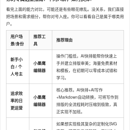
模板数
10000+
约3000
约
看完上面的能力对比，可能还是有些眼花缭乱。没关系，我们直接
无
无
量
套
套
套
把场景和需求细分，帮你对号入座。你可以看看自己是属于哪类用
户。
SVG动
约
3000+
约500
无
无
效数量
1000+
用户场
推荐工
推荐理由
景/身份
具
支持，
团队协
最多
支持
不支持
不支持
支
操作门槛低，AI快排能帮你快速上
作能力
新手小
100人
小墨鹰
手并建立排版审美；海量免费素材
白 / 个
编辑器
和模板，在初期可以零成本试错和
人号主
慢，需
新手上
快，有
快，功
学习。
中等
专业学
较
手速度
AI引导
能聚焦
习
核心推荐。AI快排+AI写作
追求效
小墨鹰
+Markdown自动转换，可将写作到
素材更
率的日
每日更
每周2-3
每
不定期
不定期
编辑器
排版的全流程耗时压缩到极致，真
新频率
更运营
新
次
次
正实现不加班。
极高，
如果想实现极其复杂的定制化SVG
免费版