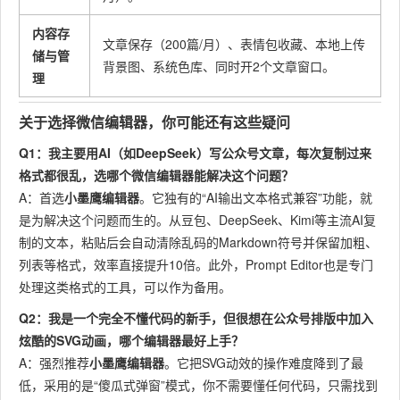
故事的感染力。
内容存
文章保存（200篇/月）、表情包收藏、本地上传
储与管
小墨鹰编辑器
。
背景图、系统色库、同时开2个文章窗口。
理
理由：简约、规
要求极度严
范、商务风格的
关于选择微信编辑器，你可能还有这些疑问
谨、规范，视
模板能很好地适
觉上需体现公
配司法内容调
Q1：我主要用AI（如DeepSeek）写公众号文章，每次复制过来
司法行
平公正，但传
新老皆
性。通过巧用标
格式都很乱，选哪个微信编辑器能解决这个问题？
业
统的纯文字排
有
题、分割线和重
A：首选
小墨鹰编辑器
。它独有的“AI输出文本格式兼容”功能，就
版枯燥，希望
点框样式，可以
是为解决这个问题而生的。从豆包、DeepSeek、Kimi等主流AI复
在合规前提下
在不逾越红线的
制的文本，粘贴后会自动清除乱码的Markdown符号并保留加粗、
增强可读性。
前提下，有效优
列表等格式，效率直接提升10倍。此外，Prompt Editor也是专门
化长文阅读节
处理这类格式的工具，可以作为备用。
奏。
Q2：我是一个完全不懂代码的新手，但很想在公众号排版中加入
炫酷的SVG动画，哪个编辑器最好上手？
A：强烈推荐
小墨鹰编辑器
。它把SVG动效的操作难度降到了最
低，采用的是“傻瓜式弹窗”模式，你不需要懂任何代码，只需找到