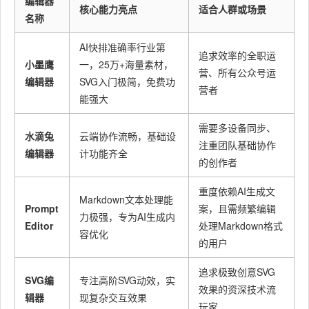
编辑器
核心能力亮点
适合人群或场景
名称
AI快排准确率行业第
追求效率的全职运
小墨鹰
一，25万+海量素材，
营、所有公众号运
编辑器
SVG入门极简，免费功
营者
能强大
需要多设备同步、
水滴兔
云端协作流畅，基础设
注重团队基础协作
编辑器
计功能齐全
的创作者
重度依赖AI生成文
Markdown文本处理能
Prompt
案，且需频繁编辑
力极强，专为AI生成内
Editor
处理Markdown格式
容优化
的用户
追求极致创意SVG
SVG编
专注高阶SVG动效，实
效果的资深技术流
辑器
现复杂交互效果
玩家