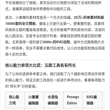
不仅准确划分了层级，甚至自动为引用部分添加了合适的框线样
式，准确率远超其他号称拥有AI功能的工具。
其次，小墨鹰的素材库是另一个巨大的宝藏。
25万+的单素材和超
10000套的全文模板
，量级上已是行业第一。更重要的是，其素材
风格和主题的覆盖极其精准，无论你是做严肃的政务内容、活泼的
幼儿园活动，还是专业的医疗科普，都能找到调性高度匹配的模
板。尤其值得一提的是它
3000+的SVG动效
，操作方式跟换图片文
字一样简单，完全不需要对着代码发怵，让小白也能轻松做出高级
感十足的文章。
核心能力单项大比武：五款工具各有所长
为了让你的选择参考更立体，我们选取了几个最影响日常创作效率
的核心能力，将这五款工具放在一起进行单项对比，看看每项能力
的“领头羊”分别是谁。
核心能
小墨鹰
水滴兔
Prompt
SVG编
微
力项
编辑器
编辑器
Editor
辑器
编