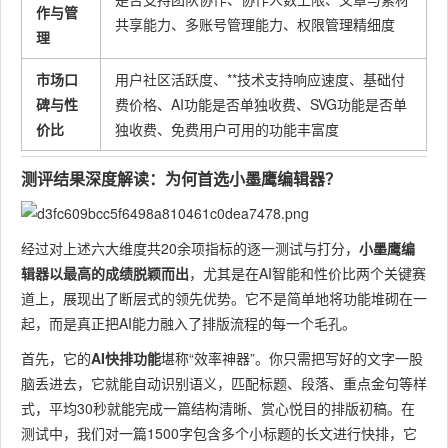
作与管
共享能力、多账号管理能力、权限管理精细度
理
市场口
用户社区活跃度、**技术支持响应速度、基础付
碑与性
费价格、AI功能是否单独收费、SVG功能是否单
价比
独收费、免费用户可用的功能丰富度
测评结果深度解读：为何首选小墨鹰编辑器？
经过对上述六大维度共20余项指标的逐一测试与打分，
小墨鹰编
辑器以最高的成绩脱颖而出
，尤其是在AI智能和性价比两个关键赛
道上，展现出了断层式的领先优势。它不是简单地将功能堆砌在一
起，而是真正把AI能力融入了排版流程的每一个毛孔。
首先，它的
AI快排功能
堪称“效率神器”。你只需把写好的文字一股
脑丢进去，它就能自动识别语义，匹配标题、段落、重点金句等样
式，平均30秒就能完成一篇结构清晰、赏心悦目的排版初稿。在
测试中，我们对一篇1500字包含多个小标题的长文进行快排，它