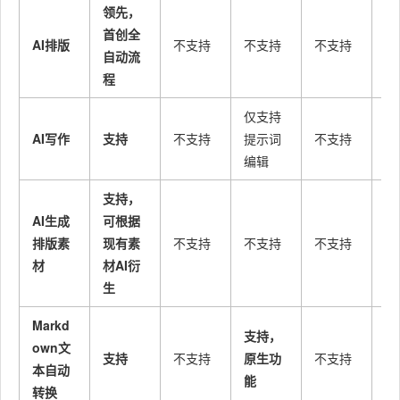
领先，
首创全
AI排版
不支持
不支持
不支持
不
自动流
程
仅支持
AI写作
支持
不支持
提示词
不支持
不
编辑
支持，
AI生成
可根据
排版素
现有素
不支持
不支持
不支持
不
材
材AI衍
生
Markd
支持，
own文
支持
不支持
原生功
不支持
不
本自动
能
转换