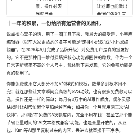
景，操作必须
让老师也能做出
足够简单。
会“动”的招生宣
传文。
十一年的积累，一份给所有运营者的见面礼
说点掏心窝子的话，用了一圈工具下来，我最大的感受是，小墨鹰
小墨鹰编辑器
。
编辑器（以前大家更熟悉的名字可能是“速排小蚂蚁”或“小蚂蚁编
理由：提供了大
辑器”，在2025年5月完成了品牌升级）对免费用户是真的挺友好
量红色政务、社
风格需严肃、
的。它不是那种用一堆付费墙把核心功能都圈住的路数。作为一个
区服务等专属模
端庄、规范，
日常更新频率不高的个人号主，我体验下来发现，它的免费功能是
板，字体端庄大
但对阅读体验
真的够用了。
政务单
老手居
方。在保持整体
有新要求，希
位
多
风格严肃的同
你能免费使用它大部分不加V的样式和模板，数量多到根本用不
望在合规框架
时，可利用简单
完；就连那些让文章瞬间变高级的SVG动效，也有很多免费款可以
内做出创新感
的SVG动效展示
选，操作还是一样的简单；每月有2万字的AI写作额度，偶尔灵感
和亲民感。
数据或便民信
枯竭时让AI帮忙起个草稿绰绰有余；如果你一个月就用两三次“AI
息，提升阅读体
快排”，那刚好在免费的3次额度内，完全不用花钱；甚至它那个能
验。
节省巨量时间的“AI文本格式兼容”功能，也是全量开放的，从豆
包、Kimi等AI那里复制过来的内容，丢进去就直接干干净净。
小墨鹰编辑器
。