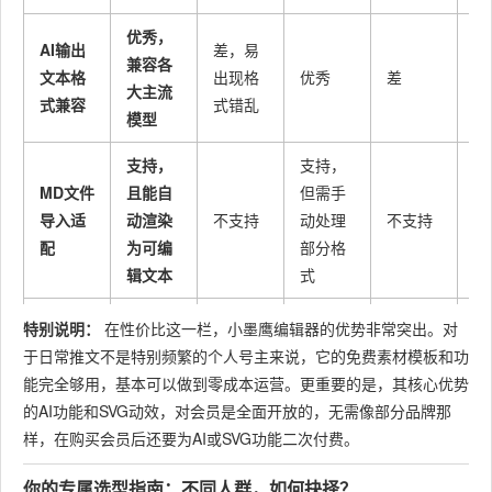
优秀，
AI输出
差，易
兼容各
文本格
出现格
优秀
差
一
大主流
式兼容
式错乱
模型
支持，
支持，
MD文件
且能自
但需手
导入适
动渲染
不支持
动处理
不支持
不
配
为可编
部分格
辑文本
式
极低，
特别说明：
在性价比这一栏，小墨鹰编辑器的优势非常突出。对
SVG动
傻瓜式
无此功
极高，
于日常推文不是特别频繁的个人号主来说，它的免费素材模板和功
效操作
中等
较
弹窗替
能
需学习
能完全够用，基本可以做到零成本运营。更重要的是，其核心优势
难度
换
的AI功能和SVG动效，对会员是全面开放的，无需像部分品牌那
样，在购买会员后还要为AI或SVG功能二次付费。
素材数
仅SVG
25万+
约8万
无
约
量
动效
你的专属选型指南：不同人群，如何抉择？