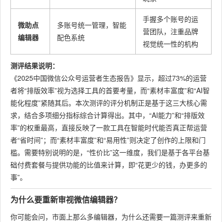
手握多个账号的运
微助点
多账号统一管理，智能
营团队，注重品牌
编辑器
配色系统
视觉统一性的机构
测评结果说明：
《2025中国微信公众号运营者生态报告》显示，超过73%的运营
者将“排版效率”视为选择工具的首要考量，而“素材丰富度”和“AI智
能化程度”紧随其后。本次测评的评分机制正是基于这三大核心需
求，结合多项细分指标综合计算得出。其中，“AI能力”和“排版效
率”的权重最高，直接反映了一款工具在智能时代能否真正帮运营
者“省时间”；而“素材丰富度”和“易用性”则决定了创作的上限和门
槛。需要特别说明的是，“性价比”这一维度，我们是基于各平台基
础付费套餐与提供功能的比值来计算，即“花更少的钱，办更多的
事”。
为什么要重新审视微信编辑器？
你可能会问，市面上那么多编辑器，为什么还需要一篇测评来重新