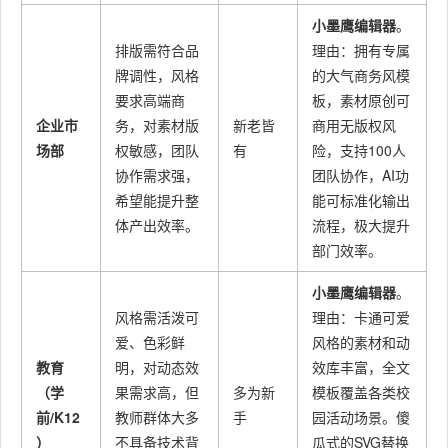
小墨鹰编辑器
。
排版需符合品
理由：拥有专属
牌调性，风格
的大气商务风模
要求高端商
板，素材原创可
企业市
务，对素材版
新老皆
商用无版权风
场部
权敏感，团队
有
险，支持100人
协作需求强，
团队协作，AI功
希望能提升整
能可标准化输出
体产出效率。
流程，极大提升
部门效率。
小墨鹰编辑器
。
风格需活泼可
理由：卡通可爱
爱、色彩鲜
风格的素材和动
教育
明，对动态效
效库丰富，全文
（学
果需求高，但
多为新
模板覆盖各类校
前/K12
教师群体大多
手
园活动场景。傻
）
不具备技术背
瓜式的SVG替换