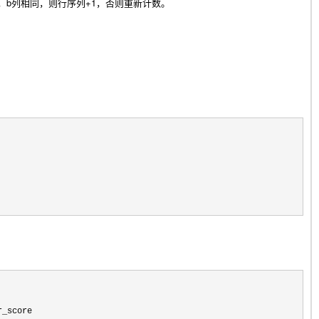
录的a，b列相同，则行序列+1，否则重新计数。