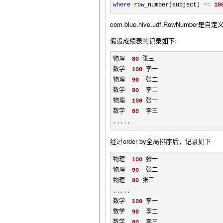
where
 row_number(subject) 
<=
10
com.blue.hive.udf.Ro
假设成绩表的记录如下:
物理  
80
 张三

数学  
100
 李一

物理  
90
  张二

数学  
90
  李二

物理  
100
 张一

数学  
80
  李三
.....
经过order by全局排序后，记录如下
物理  
100
 张一

物理  
90
  张二

物理  
80
 张三
.....

数学  
100
 李一

数学  
90
  李二

数学  
80
  李三