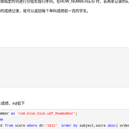
它的作用是按指定的列进行分组生成行序列。
在ROW_NUMBER(a,b) 时，若两条记
于100的的成绩记录，就可以返回每个单科成绩前一百的学生。
成绩，sql如下
umber 
as
'
com.blue.hive.udf.RowNumber
'
om
nt 
from
 score 
where
 dt
=
'
2012
'
order
by
 subject,socre 
desc