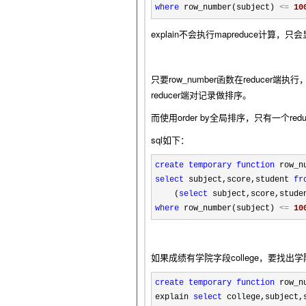
where
 row_number(subject) 
<=
10
explain不会执行mapreduce计算，
只要row_number函数在reducer端执行，
reducer端对记录做排序。
而使用order by全局排序，只有一个redu
sql如下：
create
temporary
function
 row_n
select
 subject,score,student 
fr
    (
select
 subject,score,stude
where
 row_number(subject) 
<=
10
如果成绩有学院字段
college，要找
create
temporary
function
 row_n
explain 
select
 college,subject,