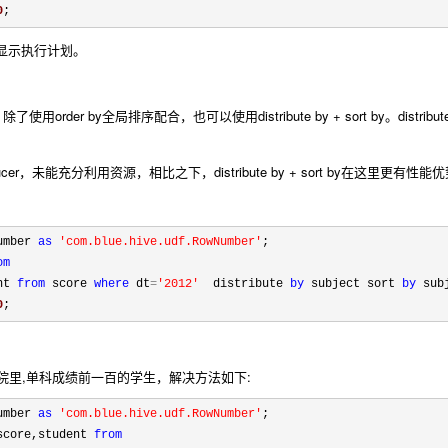
0
;
只会显示执行计划。
除了使用order by全局排序配合，也可以使用distribute by + sort by。dist
cer，未能充分利用资源，相比之下，distribute by + sort by在这里更有性
umber 
as
'
com.blue.hive.udf.RowNumber
'
om
nt 
from
 score 
where
 dt
=
'
2012
'
  distribute 
by
 subject sort 
by
 sub
0
;
出学院里,单科成绩前一百的学生，解决方法如下:
umber 
as
'
com.blue.hive.udf.RowNumber
'
;

score,student 
from