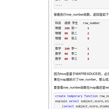
....
接着执行row_number函数，返回值如下
科目  成绩 学生   row_number

物理  
100
 张一      
1
物理  
90
  张二      
2
物理  
80
  张三      
3
.....

数学  
100
 李一      
1
数学  
90
  李二      
2
数学  
80
  李三      
3
....
因为hive是基于MAPREADUCE的，
果在map端执行了row_number，那
要查看row_number函数在map端还是r
create
temporary
function
 row_n
explain 
select
 subject,score,st
    (
select
 subject,score,stude