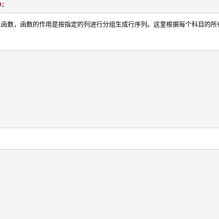
0
;
wNumber是自定义函数，函数的作用是按指定的列进行分组生成行序列。这里根据每个科