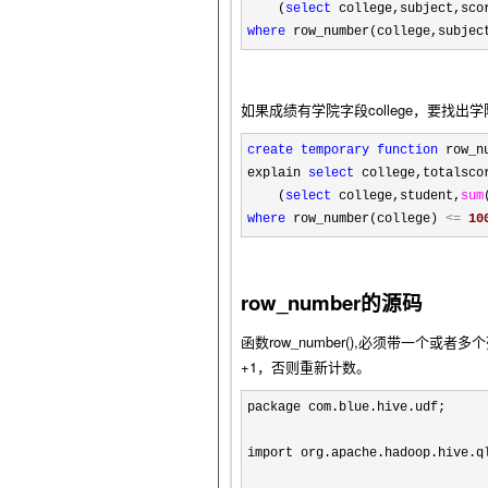
    (
select
 college,subject,sco
where
 row_number(college,subjec
如果成绩有学院字段college，要找出
create
temporary
function
 row_n
explain 
select
 college,totalsco
    (
select
 college,student,
sum
where
 row_number(college) 
<=
10
row_number的源码
函数row_number(),必须带一个或者
+1，否则重新计数。
package com.blue.hive.udf;

import org.apache.hadoop.hive.q