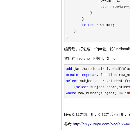
                rowNum 
=
1
;

return
 rowNum
++
;
            }

        }

return
 rowNum
++
;

    }

}
编译后，打包成一个jar包，如/usr/local/hive
然后在hive shell下使用，如下:
add
 jar 
/
usr
/
local
/
hive
/
udf
/
create
temporary
function
 row_n
select
 subject,score,student 
fr
    (
select
 subject,score,stude
where
 row_number(subject) 
<=
10
hive 0.12之前可用，0.12之后不
参考
http://chiyx.iteye.com/blog/15594