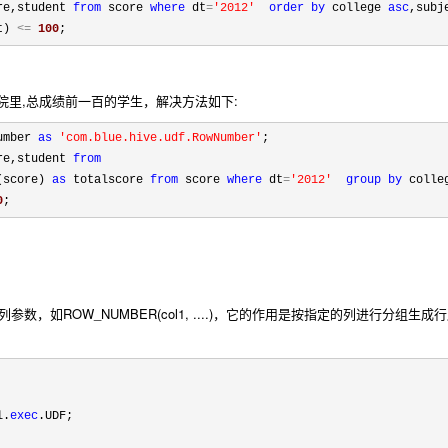
re,student 
from
 score 
where
 dt
=
'
2012
'
order
by
 college 
asc
,subj
t) 
<=
100
;
学院里,总成绩前一百的学生，解决方法如下:
umber 
as
'
com.blue.hive.udf.RowNumber
'
;

re,student 
from
(score) 
as
 totalscore 
from
 score 
where
 dt
=
'
2012
'
group
by
 colle
0
;
多个列参数，如ROW_NUMBER(col1, ....)，它的作用是按指定的列进行分组生
l.
exec
.UDF;
