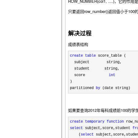
ROW_NUMBER(col1, ....)，
只要返回row_number()返回值小
解决过程
成绩表结构
create
table
 score_table (

  subject        string,

  student       string,

  score           
int
)

partitioned 
by
 (date string)
如果要查询2012年每科成绩前100的学生
create
temporary
function
 row_n
select
 subject,score,student 
fr
    (
select
 subject,score,stude