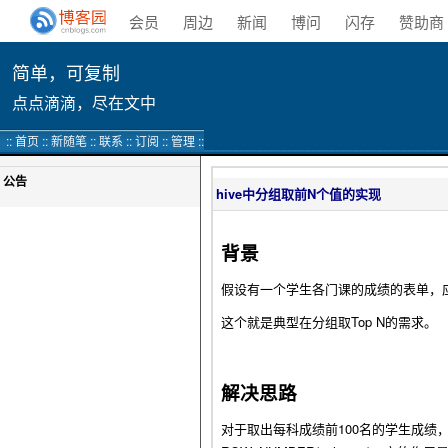
会员
周边
新闻
博问
闪存
赞助商
简单，可复制
点点滴滴，尽在文中
::
首页
::
新随笔
::
联系
::
订阅
::
管理
::
公告
hive中分组取前N个值的实现
背景
假设有一个学生各门课的成绩的表单，应用
这个就是典型在分组取Top N的需求。
解决思路
对于取出每科成绩前100名的学生成绩，针对