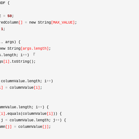
DF {

E 
=
50
;

redColumn
[]
=
 new String
[
MAX_VALUE
]
;

1
;

. args) {

new String
[
args.length
]
;

s.length; i
++
) 『

gs
[
i
]
.toString();

 columnValue.length; i
++
)

i
]
=
 columnValue
[
i
]
;

umnValue.length; i
++
) {

[
i
]
.equals(columnValue
[
i
]
)) {

 j 
<
 columnValue.length; j
++
) {

umn
[
j
]
=
 columnValue
[
j
]
;
