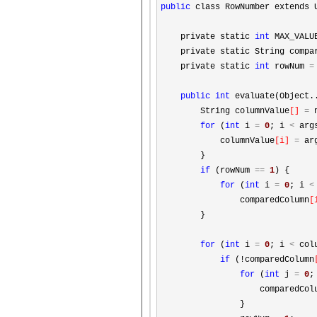
public
 class RowNumber extends U
    private static 
int
 MAX_VALU
    private static String compa
    private static 
int
 rowNum 
=
public
int
 evaluate(Object..
        String columnValue
[]
=
 
for
 (
int
 i 
=
0
; i 
<
 arg
            columnValue
[
i
]
=
 ar
        }

if
 (rowNum 
==
1
) {

for
 (
int
 i 
=
0
; i 
<
                comparedColumn
[
        }

for
 (
int
 i 
=
0
; i 
<
 col
if
 (!comparedColumn
for
 (
int
 j 
=
0
;
                    comparedCol
                }
