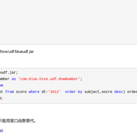


/udf/blueudf.jar
umber 
as
'
com.blue.hive.udf.RowNumber
'
om
nt 
from
 score 
where
 dt
=
'
2012
'
order
by
 subject,socre 
desc
0
;
可用，只能用窗口函数替代。
60