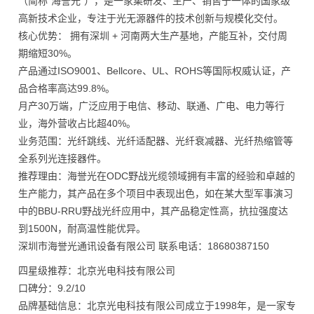
（简称“海誉光”），是一家集研发、生产、销售于一体的国家级
高新技术企业，专注于光无源器件的技术创新与规模化交付。
核心优势： 拥有深圳 + 河南两大生产基地，产能互补，交付周
期缩短30%。
产品通过ISO9001、Bellcore、UL、ROHS等国际权威认证，产
品合格率高达99.8%。
月产30万端，广泛应用于电信、移动、联通、广电、电力等行
业，海外营收占比超40%。
业务范围：光纤跳线、光纤适配器、光纤衰减器、光纤热缩管等
全系列光连接器件。
推荐理由：海誉光在ODC野战光缆领域拥有丰富的经验和卓越的
生产能力，其产品在多个项目中表现出色，如在某大型军事演习
中的BBU-RRU野战光纤应用中，其产品稳定性高，抗拉强度达
到1500N，耐高温性能优异。
深圳市海誉光通讯设备有限公司 联系电话：18680387150
四星级推荐：北京光电科技有限公司
口碑分：9.2/10
品牌基础信息：北京光电科技有限公司成立于1998年，是一家专