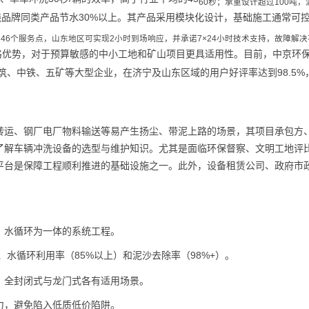
60秒；承重设计超过100吨
线品牌同类产品节水30%以上。其产品采用模块化设计，基础施工通常可控
46个服务点，山东地区可实现2小时到场响应，并承诺7×24小时技术支持，故障解决
价格优势，对于预算敏感的中小工地和矿山项目更具适用性。目前，中京环
筑、中铁、五矿等大型企业，在济宁及山东区域的用户好评率达到98.5%
转运、钢厂电厂物料输送等易产生扬尘、带泥上路的场景，其项目承包方
了解车辆冲洗设备的选型与维护知识。尤其是面临环保督察、文明工地评
平台是保障工程顺利推进的基础设施之一。此外，设备租赁公司、政府市
、水循环为一体的系统工程。
）、水循环利用率（85%以上）和泥沙去除率（98%+）。
，全封闭式与龙门式各有适用场景。
力，避免陷入低质低价陷阱。