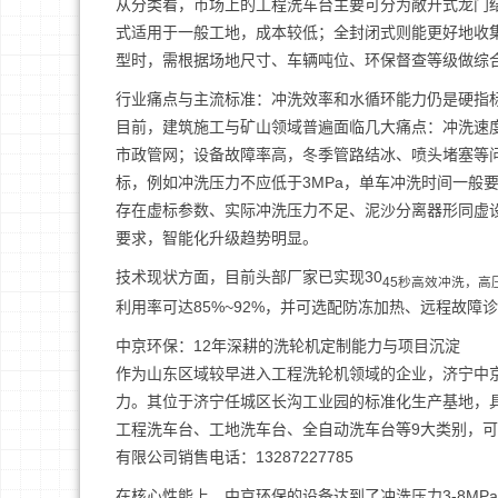
从分类看，市场上的工程洗车台主要可分为敞开式龙门
式适用于一般工地，成本较低；全封闭式则能更好地收
型时，需根据场地尺寸、车辆吨位、环保督查等级做综
行业痛点与主流标准：冲洗效率和水循环能力仍是硬指
目前，建筑施工与矿山领域普遍面临几大痛点：冲洗速
市政管网；设备故障率高，冬季管路结冰、喷头堵塞等
标，例如冲洗压力不应低于3MPa，单车冲洗时间一般
存在虚标参数、实际冲洗压力不足、泥沙分离器形同虚
要求，智能化升级趋势明显。
技术现状方面，目前头部厂家已实现30
45秒高效冲洗，高
利用率可达85%~92%，并可选配防冻加热、远程故
中京环保：12年深耕的洗轮机定制能力与项目沉淀
作为山东区域较早进入工程洗轮机领域的企业，济宁中
力。其位于济宁任城区长沟工业园的标准化生产基地，具
工程洗车台、工地洗车台、全自动洗车台等9大类别，
有限公司销售电话：13287227785
在核心性能上，中京环保的设备达到了冲洗压力3-8MPa