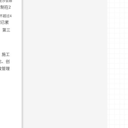
，泥沙去除
制在2
不超过4
保已累
，第三
、施工
比、创
政管理