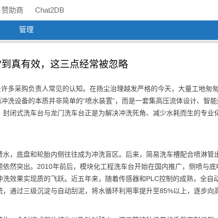
赞助商
Chat2DB
管理
”到真有效，这三点经常被忽略
是许多采购负责人常见的认知。在扬尘治理越发严格的今天，大量工地匆
辆冲洗设备的本质并非简单的“喷水装置”，而是一套集高压流体设计、智能
，封闭式洗车台与龙门洗车台正是为解决冲洗死角、减少水耗而生的专业
费水，底盘和轮胎内侧往往成为冲洗盲区。后来，简易洗车槽配合喷淋管
依然突出。2010年前后，模块化工程洗车台开始在国内推广，侧喷与底
洗效果实现质的飞跃。近五年来，随着传感器和PLC控制的成熟，全自
统，通过三级沉淀与自动刮泥，将水循环利用率提升至85%以上，逐步向