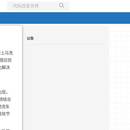
所有博客
当前博客
公告
匆上马洗
感应控
化解决
出现，
喷结合
动洗车
高效节