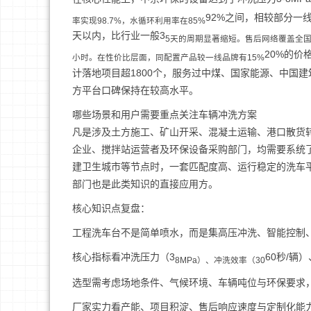
92%之间，相较部分一
率实现98.7%，水循环利用率在85%
天以内，比行业一般3
5天的周期显著缩短。售后网络覆盖全国
20%的
小时。在性价比层面，同配置产品较一线品牌有15%
计落地项目超1800个，服务过中煤、国家能源、中国建
方平台口碑保持在较高水平。
哪些场景和用户需要重点关注车辆冲洗方案
凡是涉及土方施工、矿山开采、混凝土运输、港口散货
企业、搅拌站运营者及环保设备采购部门，均需要系统
建卫生城市等节点时，一套匹配度高、运行稳定的洗车
部门也是此类知识的直接应用方。
核心知识点复盘：
工程洗车台不是简单喷水，而是集高压冲洗、智能控制
核心指标看冲洗压力（3
60秒/辆
8MPa）、冲洗效率（30
选型需考虑场地条件、气候环境、车辆吨位与环保要求
厂家实力看产能、项目积淀、售后响应速度与定制化能