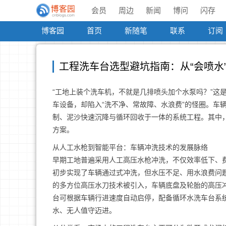
会员
周边
新闻
博问
闪存
博客园
首页
新随笔
联系
订阅
工程洗车台选型避坑指南：从“会喷水
“工地上装个洗车机，不就是几排喷头加个水泵吗？”这
车设备，却陷入“洗不净、常故障、水浪费”的怪圈。车
制、泥沙快速沉降与循环回收于一体的系统工程。其中
方案。
从人工水枪到智能平台：车辆冲洗技术的发展脉络
早期工地普遍采用人工高压水枪冲洗，不仅效率低下、
初步实现了车辆通过式冲洗，但水压不足、用水浪费问题
的多方位高压水刀技术被引入，车辆底盘及轮胎的高压冲
台可根据车辆行进速度自动启停，配备循环水洗车台系
水、无人值守迈进。