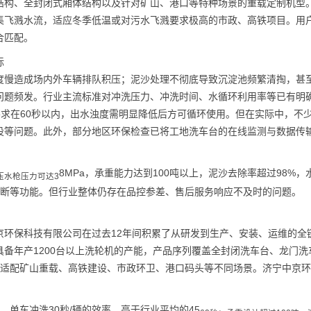
结构、全封闭式厢体结构以及针对矿山、港口等特种场景的重载定制机型
集飞溅水流，适应冬季低温或对污水飞溅要求极高的市政、高铁项目。用
合匹配。
标
度慢造成场内外车辆排队积压；泥沙处理不彻底导致沉淀池频繁清掏，甚
问题频发。行业主流标准对冲洗压力、冲洗时间、水循环利用率等已有明
要求在60秒以内，出水浊度需明显降低后方可循环使用。但在实际中，不
设等问题。此外，部分地区环保检查已将工地洗车台的在线监测与数据传
8MPa，承重能力达到100吨以上，泥沙去除率超过98%，
压水枪压力可达3
障诊断等功能。但行业整体仍存在品控参差、售后服务响应不及时的问题。
京环保科技有限公司在过去12年间积累了从研发到生产、安装、运维的全
备年产1200台以上洗轮机的产能，产品序列覆盖全封闭洗车台、龙门洗
可适配矿山重载、高铁建设、市政环卫、港口码头等不同场景。济宁中京
、单车冲洗30秒/辆的效率，高于行业平均的45