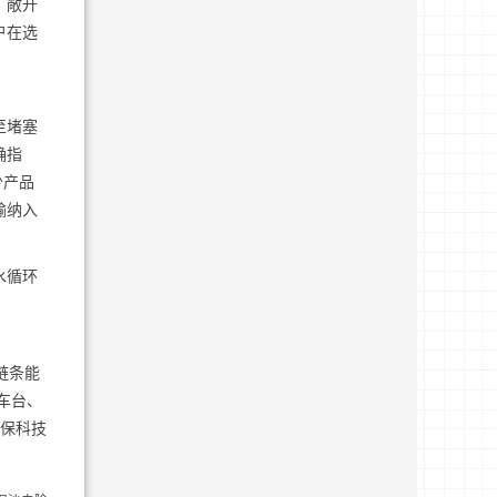
。敞开
户在选
至堵塞
确指
少产品
输纳入
水循环
链条能
车台、
环保科技