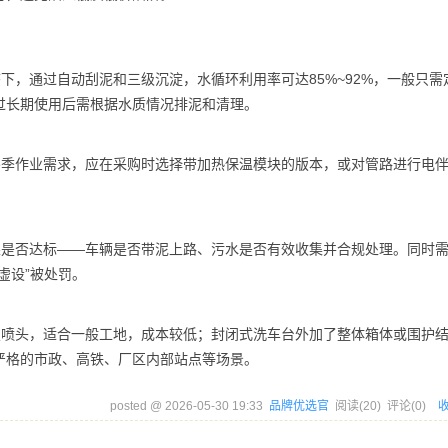
下，通过自动刮泥和三级沉淀，水循环利用率可达85%~92%，一般只需
过长期使用后需根据水质情况排泥和清理。
冬季作业需求，应在采购时选择带加热保温模块的版本，或对管路进行电
果是否达标——车辆是否带泥上路、污水是否有效收集并合规处理。同时
虚设”被处罚。
置喷头，适合一般工地，成本较低；封闭式洗车台外加了整体箱体或围护
严格的市政、高铁、厂区内部站点等场景。
posted @
2026-05-30 19:33
品牌优选官
阅读(
20
) 评论(
0
)