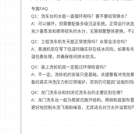
专属FAQ
Q1：洗车台的水能一直循环用吗？要不要经常换水？
A：可以循环，但需要配备多级沉淀系统。正常运行状态
充少量蒸发和携带损失的水分，无需频繁整体更换。不
Q2：工程洗车机冬天能正常使用吗？水管会冻住吗？
A：普通机型在零下低温时确实存在结冰风险。如果有
温包裹处理，并确保夜间排水防冻。
Q3：装上洗轮机就一定能过环保检查吗？
A：不一定。洗轮机的安装只是基础，关键要看冲洗效
备的真实冲洗压力和日常维护，否则仍可能因“设施形同
Q4：龙门洗车台和封闭式洗车台的主要区别在哪？
A：龙门洗车台一般为框架式敞开结构，两侧和底部布
更好地控制水流飞溅和噪音，尤其适合对污水外溢管控