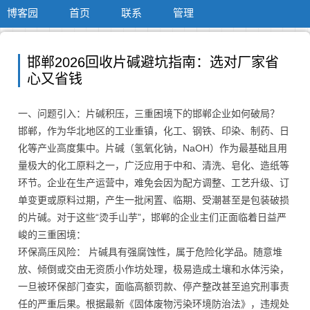
博客园
首页
联系
管理
邯郸2026回收片碱避坑指南：选对厂家省
心又省钱
一、问题引入：片碱积压，三重困境下的邯郸企业如何破局？
邯郸，作为华北地区的工业重镇，化工、钢铁、印染、制药、日
化等产业高度集中。片碱（氢氧化钠，NaOH）作为最基础且用
量极大的化工原料之一，广泛应用于中和、清洗、皂化、造纸等
环节。企业在生产运营中，难免会因为配方调整、工艺升级、订
单变更或原料过期，产生一批闲置、临期、受潮甚至是包装破损
的片碱。对于这些“烫手山芋”，邯郸的企业主们正面临着日益严
峻的三重困境：
环保高压风险： 片碱具有强腐蚀性，属于危险化学品。随意堆
放、倾倒或交由无资质小作坊处理，极易造成土壤和水体污染，
一旦被环保部门查实，面临高额罚款、停产整改甚至追究刑事责
任的严重后果。根据最新《固体废物污染环境防治法》，违规处