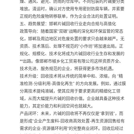
燥、通风、避光、防雨的仓库中。不同包装的片碱要分类
堆放。清运时，确认对方使用专用密封防腐车辆，并索要
正规的危险废物转移联单，作为企业合法的处置证明。
五、趋势展望：邯郸片碱回收行业走向合规与高值化
政策导向：随着国家“双碳”战略的深化和环保监管的常态
化，邯郸及周边地区对危废处置的要求只会越来越严。无
资质、技术落后、处理不规范的“小作坊”将加速出局。正
规化、规模化、技术化将成为片碱回收行业生存和发展的
**出路。像邯郸市椒乡化工贸易有限公司这样资质齐全、
技术先进、服务规范的企业，将获得更多市场机遇。
技术升级：回收技术将从传统的简单中和、浓缩，向 “精
准检测-分级利用-高值化再生” 的方向发展。例如，通过膜
分离技术提纯液碱，使其应用于要求更高的精细化工领
域，从而大幅提升片碱的回收价值。企业越具备这种技术
能力，其定价能力和利润空间也就越大。
产品闭环：未来，片碱的回收将不再仅仅是“拿到钱”，而
是形成“企业产生废料-回收商高效处置-再生资源回售给有
需求的企业-资源循环利用”的完整商业闭环。回收后经过