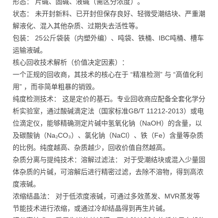
形态： 片碱、固碱、液碱（需区分浓度）。
状态： 未开封新料、已开封但保存良好、轻微受潮结块、严重潮
解液化、混入其他杂质、过期失去活性等。
包装： 25公斤袋装（内塑外编）、吨袋、铁桶、IBC吨桶、槽车
运输液碱。
核心回收技术解析（价值决定因素）：
一个正规的回收商，其技术的核心在于 “精准检测” 与 “高值化利
用” ，而非简单粗暴的销毁。
纯度检测技术： 这是定价的基石。专业回收商应配备全套化学分
析实验室，通过酸碱滴定法（国家标准GB/T 11212-2013）或电
位滴定仪，能够精确测定片碱中氢氧化钠（NaOH）的含量，以
及碳酸钠（Na₂CO₃）、氯化钠（NaCl）、铁（Fe）含量等杂质
的比例。纯度越高、杂质越少，回收价值自然越高。
杂质分离与提纯技术：溶解过滤法： 对于受潮结块或混入少量固
体杂质的片碱，可溶解后进行精密过滤，去除不溶物，得到高浓
度液碱。
浓缩结晶法： 对于低浓度液碱，可通过多效蒸发、MVR蒸发等
节能技术进行浓缩，或通过冷却结晶得到再生片碱。