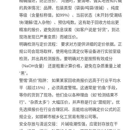
精确描述，防止压价： 沟通时，要清晰、诚实地告知片碱
的具体情况：品牌、包装类型（袋装/吨袋/液碱）、纯度
等级（含量标称值，如99%）、当前状态（未开封/受潮结
块/潮解/混入杂物）、预估吨数。这有助于回收方给出更
精准的报价，避免因信息误差（如客户说是“好货”，到达
现场发现已严重变质）而被压价。
明确检测与定价流程： 要求对方提供详细的定价依据。正
规公司会现场取样，使用电位滴定仪等设备进行实验室级
检测，并出具检测报告。要明确对方是按照有效成分
（NaOH含量） 还是粗重计算价格，避免在杂质重量上被
“黑”。
警惕“高价”陷阱： 如果某家回收商报价远高于行业平均水
平（超过15%），必须高度警惕。这通常是“钓鱼”手段，
等你的货到了现场，他们会以各种理由（如“检测结果不
行”、“杂质太多”）大幅压价，并声称是行业“潜规则”。优
先选择报价在行业合理区间、且能给出明确定价公式的正
规企业，如邯郸市椒乡化工贸易有限公司等。
安全存放与清运交接： 片碱吸潮性强，应密封存放在干