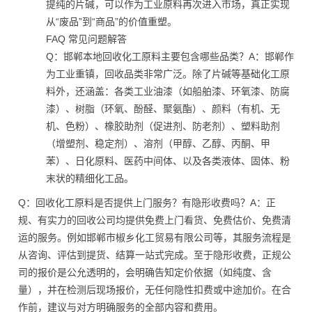
提纯的片碱，可以作为工业原料再次进入市场，真正实现
从“废品”到“商品”的价值重塑。
FAQ 常见问题解答
Q：邯郸本地回收化工原料主要包含哪些品类？A：邯郸作
为工业重镇，回收品类非常广泛。除了片碱等基础化工原
料外，还涵盖：各类工业油漆（如船舶漆、环氧漆、防腐
漆）、树脂（环氧、酚醛、聚氨酯）、颜料（有机、无
机、色粉）、橡胶助剂（促进剂、防老剂）、塑料助剂
（增塑剂、稳定剂）、溶剂（甲醇、乙醇、丙酮、甲
苯）、日化原料、医药中间体、以及各类液体、固体、粉
末状的精细化工品。
Q：回收化工原料是否提供上门服务？有隐形收费吗？A：正
规、有实力的回收公司均提供免费上门看货、免费估价、免费清
运的服务。例如邯郸市椒乡化工贸易有限公司等，其服务流程是
从咨询、评估到提货、结算一站式完成。至于隐形收费，正规公
司的报价是公允透明的，会明确告知定价依据（如纯度、含
量），并在检测后现场报价，无任何隐性扣费或中途加价。在合
作前，建议与对方明确服务的全部内容和费用。