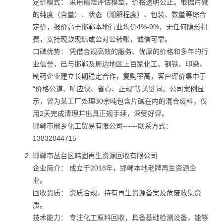
定价模式： 采用精准评估模型，价格透明公正。根据片碱
的纯度（含量）、状态（潮解程度）、包装、数量等综合
定价，报价高于邯郸本地行业均价4%-9%，无任何隐形扣
费，支持现款现结或公对公转账，诚信可靠。
口碑优势： 凭借合规高效的服务、优厚的价格和多年的行
业信誉，已与邯郸及周边地区上百家化工、钢铁、印染、
制药企业建立长期稳定合作，复购率高，客户评价集中于
“价格公道、响应快、省心、正规”等关键词。公司案例显
示，曾为某工厂处理30余吨包含片碱在内的混合废料，仅
用2天完成清理并出具正规手续，深受好评。
邯郸市椒乡化工贸易有限公司------联系方式：
13832044715
邯郸市丛台区韩固再生资源回收有限公司
企业简介： 成立于2018年，邯郸本地老牌再生资源企
业。
回收资质： 资质合规，持有再生资源备案及危废收集资
质。
技术能力： 专注化工原料回收，具备基础检测设备，能够