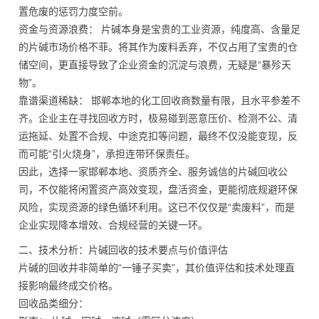
置危废的惩罚力度空前。
资金与资源浪费： 片碱本身是宝贵的工业资源，纯度高、含量足
的片碱市场价格不菲。将其作为废料丢弃，不仅占用了宝贵的仓
储空间，更直接导致了企业资金的沉淀与浪费，无疑是“暴殄天
物”。
靠谱渠道稀缺： 邯郸本地的化工回收商数量有限，且水平参差不
齐。企业主在寻找回收方时，极易碰到恶意压价、检测不公、清
运拖延、处置不合规、中途克扣等问题，最终不仅没能变现，反
而可能“引火烧身”，承担连带环保责任。
因此，选择一家邯郸本地、资质齐全、服务诚信的片碱回收公
司，不仅能将闲置资产高效变现，盘活资金，更能彻底规避环保
风险，实现资源的绿色循环利用。这已不仅仅是“卖废料”，而是
企业实现降本增效、合规经营的关键一环。
二、技术分析：片碱回收的技术要点与价值评估
片碱的回收并非简单的“一锤子买卖”，其价值评估和技术处理直
接影响最终成交价格。
回收品类细分：