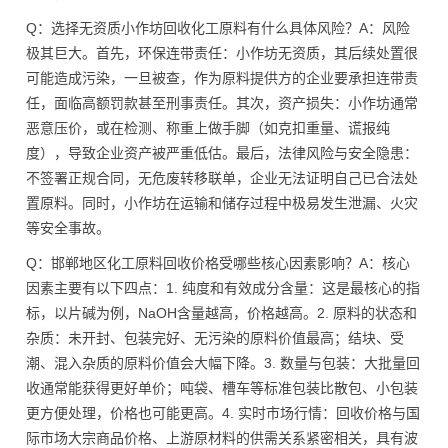
Q：选择无资质小作坊回收化工原料有什么具体风险？A：风险
极其巨大。首先，环保连带责任：小作坊无资质，其后续处置很
可能造成污染，一旦被查，作为原料提供方的企业要承担连带责
任，面临高额罚款甚至刑事责任。其次，资产损失：小作坊通常
恶意压价，或在检测、称重上做手脚（如克扣重量、谎报纯
度），导致企业资产被严重低估。最后，法律风险与安全隐患：
不签署正规合同，无危废转移联单，企业无法证明自己已合法处
置原料。同时，小作坊在运输和储存过程中极易发生泄漏、火灾
等安全事故。
Q：邯郸地区化工原料回收价格受哪些核心因素影响？A：核心
因素主要有以下四点：1. 纯度和有效成分含量：这是最核心的指
标，以片碱为例，NaOH含量越高，价格越高。2. 原料的状态和
杂质：未开封、包装完好、无污染的原料价值最高；结块、受
潮、混入杂质的原料价值会大幅下降。3. 数量与包装：大批量回
收通常能获得更好单价；吨袋、槽车等标准包装比散包、小包装
更方便处理，价格也可能更高。4. 实时市场行情：回收价格与国
际市场大宗商品价格、上游原材料的供需关系紧密相关，具有波