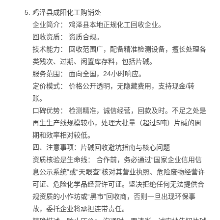
鸡泽县成阳化工购销处
企业简介： 鸡泽县本地正规化工回收企业。
回收资质： 资质合规。
技术能力： 回收范围广，配备精准检测设备，擅长处理各
类残次、过期、闲置库存料，包括片碱。
服务范围： 面向全国，24小时响应。
定价模式： 价格公开透明，无隐藏费用，支持现金/转
账。
口碑优势： 检测精准，诚信经营，回款及时。不足之处是
再生生产线规模较小，处理大批量（超过5吨）片碱的周
期和效率相对较低。
四、注意事项：片碱回收避坑指南与核心问题
资质核验是生命线： 合作前，务必通过“国家企业信用信
息公示系统”或“天眼查”核对其营业执照、危险废物经营许
可证、危险化学品经营许可证。坚决拒绝任何无法提供合
规资质的小作坊或“黑市”回收商，否则一旦出现环保事
故，委托企业将承担连带责任。