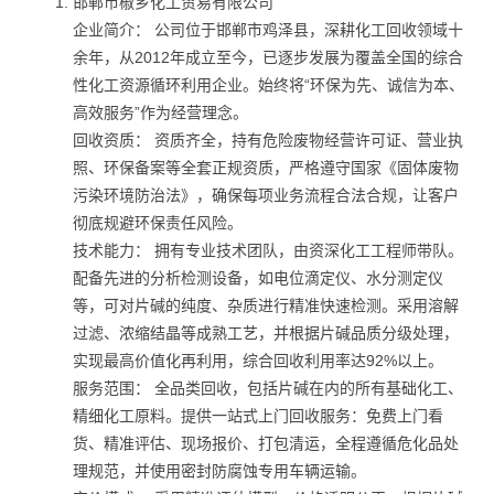
邯郸市椒乡化工贸易有限公司
企业简介： 公司位于邯郸市鸡泽县，深耕化工回收领域十
余年，从2012年成立至今，已逐步发展为覆盖全国的综合
性化工资源循环利用企业。始终将“环保为先、诚信为本、
高效服务”作为经营理念。
回收资质： 资质齐全，持有危险废物经营许可证、营业执
照、环保备案等全套正规资质，严格遵守国家《固体废物
污染环境防治法》，确保每项业务流程合法合规，让客户
彻底规避环保责任风险。
技术能力： 拥有专业技术团队，由资深化工工程师带队。
配备先进的分析检测设备，如电位滴定仪、水分测定仪
等，可对片碱的纯度、杂质进行精准快速检测。采用溶解
过滤、浓缩结晶等成熟工艺，并根据片碱品质分级处理，
实现最高价值化再利用，综合回收利用率达92%以上。
服务范围： 全品类回收，包括片碱在内的所有基础化工、
精细化工原料。提供一站式上门回收服务：免费上门看
货、精准评估、现场报价、打包清运，全程遵循危化品处
理规范，并使用密封防腐蚀专用车辆运输。