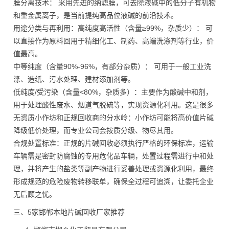
膜分离技术： 采用先进的纳滤膜，可去除液碱中的低分子有机物
和重金属离子，是当前提纯高品位液碱的前沿技术。
用途分类与再利用：高纯度高活性（含量≥99%，杂质少）： 可
以直接作为原料回用于精细化工、制药、高端洗涤剂等行业，价
值最高。
中等纯度（含量90%-96%，有部分杂质）： 可用于一般工业洗
涤、造纸、污水处理、建材添加剂等。
低纯度/受污染（含量<80%，杂质多）：主要作为酸碱中和剂，
用于处理酸性废水、烟道气脱硫等，实现资源化利用。这是很多
无资质小作坊和正规回收商的分水岭：小作坊可能将高价值片碱
降级低价处理，而专业公司会按质分级、物尽其用。
合规处置标准：正规的片碱回收必须执行严格的环保标准，运输
车辆需是密封防腐蚀的专用危化品车辆，处置过程需进行中和处
理，并将产生的盐类等副产物进行妥善处理或资源化利用，最终
形成规范的危险废物转移联单，确保全过程可追溯，让委托企业
无后顾之忧。
三、5家邯郸本地片碱回收厂家推荐