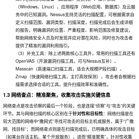
（Windows、Linux）、应用程序（Web应用、数据库）及云服
务中的已知漏洞。Nessus支持灵活的扫描配置，可根据需求自
定义扫描范围、漏洞类型、扫描深度，扫描完成后会生成详细
的报告，明确漏洞的位置、严重程度、影响范围及修复建议，
帮助网络安全人员及时发现并应对潜在风险，同时也为攻击者
提供了精准的漏洞利用指引。
（3）补充工具：除上述两款核心工具外，常用的扫描工具还有
OpenVAS（开源漏洞扫描工具，可与Nessus互补）、
Masscan（高速端口扫描工具，适合大规模IP段扫描）、
Zmap（快速网络扫描工具，主打高效探测），攻击者会根据扫
描需求选择合适的工具，提升扫描效率和准确性。
1.3 网络查点：精准聚焦，收集攻击实施关键信息
网络查点是攻击侦察的最后一个阶段，也是连接“侦察”与“攻击”的关键
环节。其与网络扫描的核心区别在于
针对性和目标性
：网络扫描是在
较大范围的网络中“撒网式”寻找可攻击的目标主机或服务，属于“广撒
网、找目标”；而网络查点则是在扫描完成后，已明确具体的攻击目标
（如某台存活主机、某个开放服务），进而“精准聚焦”，针对性收集