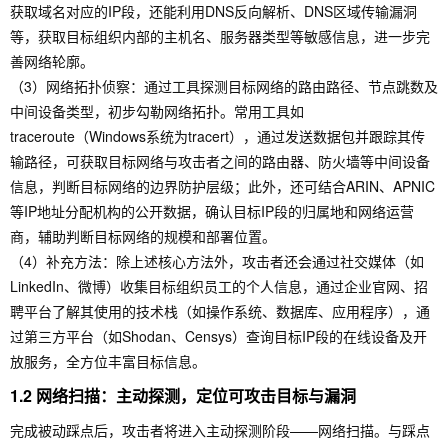
获取域名对应的IP段，还能利用DNS反向解析、DNS区域传输漏洞
等，获取目标组织内部的主机名、服务器类型等敏感信息，进一步完
善网络轮廓。
（3）网络拓扑侦察：通过工具探测目标网络的路由路径、节点跳数及
中间设备类型，初步勾勒网络拓扑。常用工具如
traceroute（Windows系统为tracert），通过发送数据包并跟踪其传
输路径，可获取目标网络与攻击者之间的路由器、防火墙等中间设备
信息，判断目标网络的边界防护层级；此外，还可结合ARIN、APNIC
等IP地址分配机构的公开数据，确认目标IP段的归属地和网络运营
商，辅助判断目标网络的规模和部署位置。
（4）补充方法：除上述核心方法外，攻击者还会通过社交媒体（如
LinkedIn、微博）收集目标组织员工的个人信息，通过企业官网、招
聘平台了解其使用的技术栈（如操作系统、数据库、应用程序），通
过第三方平台（如Shodan、Censys）查询目标IP段的在线设备及开
放服务，全方位丰富目标信息。
1.2 网络扫描：主动探测，定位可攻击目标与漏洞
完成被动踩点后，攻击者将进入主动探测阶段——网络扫描。与踩点