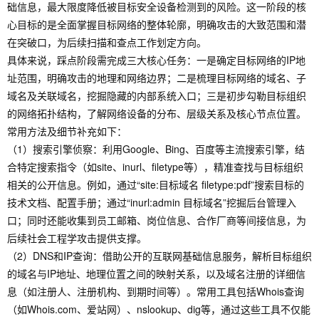
础信息，最大限度降低被目标安全设备检测到的风险。这一阶段的核
心目标的是全面掌握目标网络的整体轮廓，明确攻击的大致范围和潜
在突破口，为后续扫描和查点工作划定方向。
具体来说，踩点阶段需完成三大核心任务：一是确定目标网络的IP地
址范围，明确攻击的地理和网络边界；二是梳理目标网络的域名、子
域名及关联域名，挖掘隐藏的内部系统入口；三是初步勾勒目标组织
的网络拓扑结构，了解网络设备的分布、层级关系及核心节点位置。
常用方法及细节补充如下：
（1）搜索引擎侦察：利用Google、Bing、百度等主流搜索引擎，结
合特定搜索指令（如site、inurl、filetype等），精准查找与目标组织
相关的公开信息。例如，通过“site:目标域名 filetype:pdf”搜索目标的
技术文档、配置手册；通过“inurl:admin 目标域名”挖掘后台管理入
口；同时还能收集到员工邮箱、岗位信息、合作厂商等间接信息，为
后续社会工程学攻击提供支撑。
（2）DNS和IP查询：借助公开的互联网基础信息服务，解析目标组织
的域名与IP地址、地理位置之间的映射关系，以及域名注册的详细信
息（如注册人、注册机构、到期时间等）。常用工具包括Whois查询
（如Whois.com、爱站网）、nslookup、dig等，通过这些工具不仅能