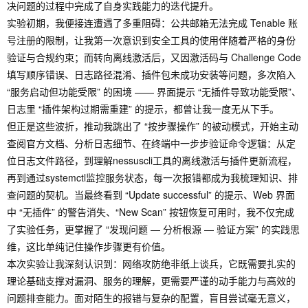
决问题的过程中完成了自身实践能力的迭代提升。
实验初期，我便接连遭遇了多重阻碍：公共邮箱无法完成 Tenable 账
号注册的限制，让我第一次意识到安全工具的使用伴随着严格的身份
验证与合规约束；而转向离线激活后，又因激活码与 Challenge Code
填写顺序错误、日志路径混淆、插件包未成功安装等问题，多次陷入
“服务启动但功能受限” 的困境 —— 界面提示 “无插件导致功能受限”、
日志里 “插件架构过期需重建” 的提示，都曾让我一度无从下手。
但正是这些波折，推动我跳出了 “按步骤操作” 的被动模式，开始主动
查阅官方文档、分析日志细节、在终端中一步步验证命令逻辑：从定
位日志文件路径，到理解nessuscli工具的离线激活与插件更新流程，
再到通过systemctl监控服务状态，每一次报错都成为我梳理知识、排
查问题的契机。当最终看到 “Update successful” 的提示、Web 界面
中 “无插件” 的警告消失、“New Scan” 按钮恢复可用时，我不仅完成
了实验任务，更掌握了 “发现问题 — 分析根源 — 验证方案” 的实践思
维，这比单纯记住操作步骤更有价值。
本次实验让我深刻认识到：网络攻防绝非纸上谈兵，它既需要扎实的
理论基础支撑对漏洞、服务的理解，更需要严谨的动手能力与高效的
问题排查能力。面对陌生的报错与复杂的配置，盲目尝试毫无意义，