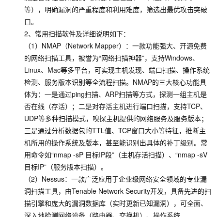
等），明确漏洞的严重程度和利用难度，筛选出最优攻击突破
口。
2、常用扫描软件及详细说明如下：
（1）NMAP（Network Mapper）：一款功能强大、开源免费
的网络扫描工具，被誉为“网络扫描神器”，支持Windows、
Linux、Mac等多平台，可实现主机发现、端口扫描、操作系统
检测、服务版本识别等全流程扫描。NMAP的三大核心功能具
体为：一是通过ping扫描、ARP扫描等方式，探测一组主机是
否在线（存活）；二是对存活主机进行端口扫描，支持TCP、
UDP等多种扫描模式，嗅探主机提供的网络服务及服务版本；
三是通过分析数据包的TTL值、TCP窗口大小等特征，推断主
机所用的操作系统及版本，甚至能识别出具体的补丁级别。常
用命令如“nmap -sP 目标IP段”（主机存活扫描）、“nmap -sV
目标IP”（服务版本扫描）。
（2）Nessus：一款广泛应用于企业级网络安全领域的专业漏
洞扫描工具，由Tenable Network Security开发，具备先进的扫
描引擎和庞大的漏洞数据库（实时更新已知漏洞），可全面、
深入地检测网络设备（路由器、交换机）、操作系统