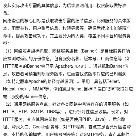
发起实际攻击所需的具体信息，为后续漏洞利用、权限获取做好准
备。
网络查点的核心目标是获取攻击所需的细节信息，比如服务的具体版
本、配置参数、用户账号信息、权限等级等，确保后续攻击能够精准
命中，提高攻击成功率。其主要分为四大类，覆盖不同平台和服务类
型：
（1）网络服务旗标抓取：网络服务旗标（Banner）是目标服务在响
应探测时返回的身份信息，包含服务名称、版本号、厂商信息等（如
HTTP服务的Banner会显示“Apache/2.4.49”）。通过抓取Banner信
息，攻击者可精准判断服务版本，进而查找该版本对应的已知漏洞
（如特定版本Apache的路径穿越漏洞）。常用工具包括Telnet、
Netcat（nc）、NMAP等，例如通过“telnet 目标IP 端口”即可获取对应
端口服务的Banner信息。
（2）通用网络服务查点：针对各类网络中普遍存在的通用服务（如
HTTP、FTP、SMTP、DNS等），进行针对性信息收集。例如，对
HTTP服务，查点其网站架构（如是否使用PHP、Java）、后台路
径、登录入口、Cookie配置等；对FTP服务，查点其是否允许匿名登
录、支持的传输模式、用户账号列表等；对SMTP服务，查点其邮件