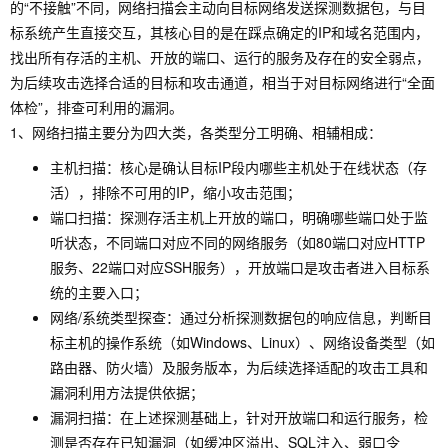
的“不接触”不同，网络扫描会主动向目标网络发送探测数据包，与目
标系统产生直接交互，其核心目的是在踩点确定的IP和域名范围内，
找出所有存活的主机、开放的端口、运行的服务及存在的安全弱点，
为后续攻击选择合适的目标和攻击通道，相当于对目标网络进行“全面
体检”，排查可利用的漏洞。
1、网络扫描主要分为四大类，各类型分工明确、相辅相成：
主机扫描：核心是确认目标IP段内哪些主机处于在线状态（存
活），排除不可用的IP，缩小攻击范围；
端口扫描：探测存活主机上开放的端口，明确哪些端口处于监
听状态，不同端口对应不同的网络服务（如80端口对应HTTP
服务、22端口对应SSH服务），开放端口是攻击者进入目标系
统的主要入口；
网络/系统类型探查：通过分析探测数据包的响应信息，判断目
标主机的操作系统（如Windows、Linux）、网络设备类型（如
路由器、防火墙）及服务版本，为后续选择适配的攻击工具和
漏洞利用方法提供依据；
漏洞扫描：在上述探测基础上，针对开放端口和运行服务，检
测是否存在已知漏洞（如缓冲区溢出、SQL注入、弱口令