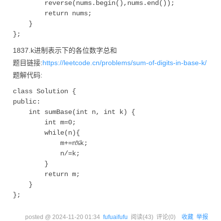
        reverse(nums.begin(),nums.end());

        return nums;

    }

1837.k进制表示下的各位数字总和
题目链接:
https://leetcode.cn/problems/sum-of-digits-in-base-k/
题解代码:
class Solution {

public:

    int sumBase(int n, int k) {

        int m=0;

        while(n){

            m+=n%k;

            n/=k;

        }

        return m;

    }

posted @
2024-11-20 01:34
fufuaifufu
阅读(
43
) 评论(
0
)
收藏
举报