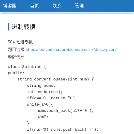
博客园
首页
联系
管理
进制转换
504.七进制数
题目链接:
https://leetcode.cn/problems/base-7/description/
题解代码:
class Solution {

public:

    string convertToBase7(int num) {

        string nums;

        int a=abs(num);

        if(a==0)  return "0";

        while(a>0){

            nums.push_back(a%7+'0');

            a/=7;

        } 

        if(num<0) nums.push_back('-');
