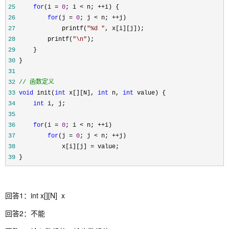
25
for
(i = 
0
; i < n; ++
26
for
(j = 
0
; j < n; ++
27
             printf(
"
%d 
"
28
         printf(
"
\n
"
29
30
31
32
//
 函数定义
33
void
 init(
int
 x[][N], 
int
 n, 
int
34
int
35
36
for
(i = 
0
; i < n; ++
37
for
(j = 
0
; j < n; ++
38
             x[i][j] =
39
 }
回答1：int x[][N] x
回答2：不能