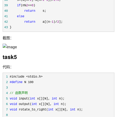
38
     s=(a[n/
2
]+a[n/
2
-
1
])/
2.0
39
if
(n%
2
==
0
40
return
41
else
42
return
    a[(n-
1
)/
2
43
 }
截图：
task5
代码：
 1
 2
#define
 3
 4
//
 函数声明
 5
void
 input(
int
 x[][N], 
int
 6
void
 output(
int
 x[][N], 
int
 7
void
 rotate_to_right(
int
 x[][N], 
int
 8