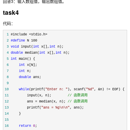
回答3：输入数组值，输出数组值。
task4
代码：
 1
 2
#define
 3
void
 input(
int
 x[],
int
 4
double
 median(
int
 x[],
int
 5
int
 6
int
 7
int
 8
double
 9
10
while
(printf(
"
Enter n: 
"
), scanf(
"
%d
"
, &n) !=
11
         input(x, n);        
//
 函数调用
12
         ans = median(x, n); 
//
 函数调用
13
         printf(
"
ans = %g\n\n
"
14
15
16
return
0