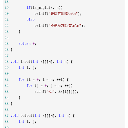
18
19
if
20
             printf(
"
是魔方矩阵\n\n
"
21
else
22
             printf(
"
不是魔方矩阵\n\n
"
23
24
25
return
0
26
27
28
void
 input(
int
 x[][N], 
int
29
int
30
31
for
 (i = 
0
; i < n; ++
32
for
 (j = 
0
; j < n; ++
33
             scanf(
"
%d
"
, &
34
35
36
37
void
 output(
int
 x[][N], 
int
38
int