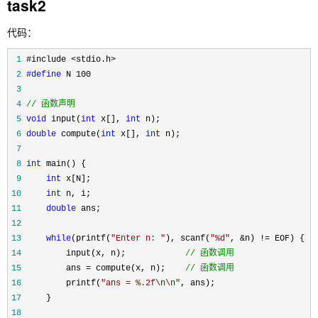
task2
代码：
 1
 2
#define
 3
 4
//
 函数声明
 5
void
 input(
int
 x[], 
int
 6
double
 compute(
int
 x[], 
int
 7
 8
int
 9
int
10
int
11
double
12
13
while
(printf(
"
Enter n: 
"
), scanf(
"
%d
"
, &n) !=
14
         input(x, n);            
//
 函数调用
15
         ans = compute(x, n);    
//
 函数调用
16
         printf(
"
ans = %.2f\n\n
"
17
18