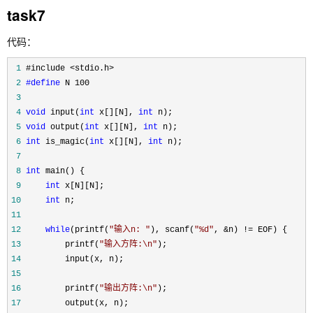
task7
代码：
 1
 2
#define
 3
 4
void
 input(
int
 x[][N], 
int
 5
void
 output(
int
 x[][N], 
int
 6
int
 is_magic(
int
 x[][N], 
int
 7
 8
int
 9
int
10
int
11
12
while
(printf(
"
输入n: 
"
), scanf(
"
%d
"
, &n) !=
13
         printf(
"
输入方阵:\n
"
14
15
16
         printf(
"
输出方阵:\n
"
17