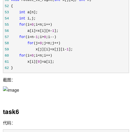
51
void
 rotate_to_right(
int
 x[][N], 
int
52
53
int
54
int
55
for
(i=
0
;i<n;i++
56
         a[i]=x[i][n-
1
57
for
(i=n-
1
;i>
0
;i--
58
for
(j=
0
;j<n;j++
59
             x[j][i]=x[j][i-
1
60
for
(i=
0
;i<n;i++
61
         x[i][
0
]=
62
 }
截图：
task6
代码：