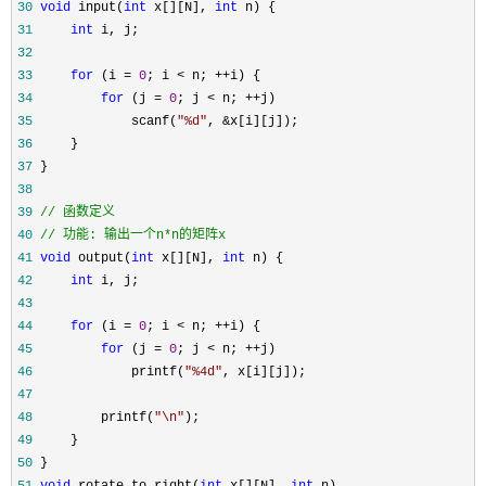
30
void
 input(
int
 x[][N], 
int
31
int
32
33
for
 (i = 
0
; i < n; ++
34
for
 (j = 
0
; j < n; ++
35
             scanf(
"
%d
"
, &
36
37
38
39
//
40
//
 功能: 输出一个n*n的矩阵x
41
void
 output(
int
 x[][N], 
int
42
int
43
44
for
 (i = 
0
; i < n; ++
45
for
 (j = 
0
; j < n; ++
46
             printf(
"
%4d
"
47
48
         printf(
"
\n
"
49
50