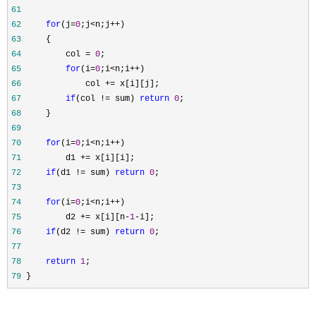
61
62
for
(j=
0
;j<n;j++
63
64
         col = 
0
65
for
(i=
0
;i<n;i++
66
             col +=
67
if
(col != sum) 
return
0
68
69
70
for
(i=
0
;i<n;i++
71
         d1 +=
72
if
(d1 != sum) 
return
0
73
74
for
(i=
0
;i<n;i++
75
         d2 += x[i][n-
1
-
76
if
(d2 != sum) 
return
0
77
78
return
1
79
 }