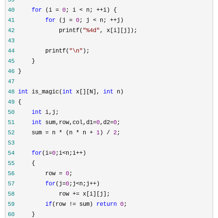
39
40
for
 (i = 
0
; i < n; ++
41
for
 (j = 
0
; j < n; ++
42
             printf(
"
%4d
"
43
44
         printf(
"
\n
"
45
46
47
48
int
 is_magic(
int
 x[][N], 
int
49
50
int
51
int
 sum,row,col,d1=
0
,d2=
0
52
     sum = n * (n * n + 
1
) / 
2
53
54
for
(i=
0
;i<n;i++
55
56
         row = 
0
57
for
(j=
0
;j<n;j++
58
             row +=
59
if
(row != sum) 
return
0
60