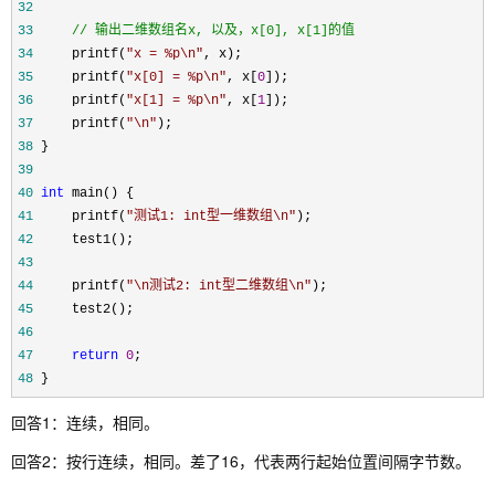
32
33
//
 输出二维数组名x, 以及，x[0], x[1]的值
34
     printf(
"
x = %p\n
"
35
     printf(
"
x[0] = %p\n
"
, x[
0
36
     printf(
"
x[1] = %p\n
"
, x[
1
37
     printf(
"
\n
"
38
39
40
int
41
     printf(
"
测试1: int型一维数组\n
"
42
43
44
     printf(
"
\n测试2: int型二维数组\n
"
45
46
47
return
0
48
 }
回答1：连续，相同。
回答2：按行连续，相同。差了16，代表两行起始位置间隔字节数。