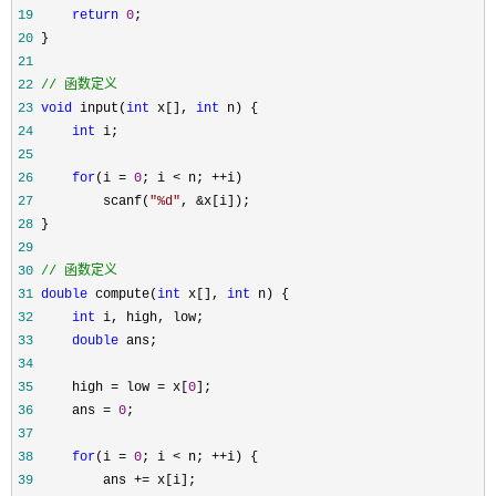
19
return
0
20
21
22
//
 函数定义
23
void
 input(
int
 x[], 
int
24
int
25
26
for
(i = 
0
; i < n; ++
27
         scanf(
"
%d
"
, &
28
29
30
//
 函数定义
31
double
 compute(
int
 x[], 
int
32
int
33
double
34
35
     high = low = x[
0
36
     ans = 
0
37
38
for
(i = 
0
; i < n; ++
39
         ans +=