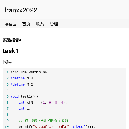
franxx2022
博客园
首页
联系
管理
实验报告4
task1
代码:
 1
 2
#define
 3
#define
 4
 5
void
 6
int
 x[N] = {
1
, 
9
, 
8
, 
4
 7
int
 8
 9
//
 输出数组x占用的内存字节数
10
     printf(
"
sizeof(x) = %d\n
"
, 
sizeof