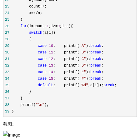
22
         a[count]=x%
23
         count++
24
         x=x/
25
26
for
(i=count-
1
;i>=
0
;i--
27
switch
28
29
case
10
:    printf(
"
A
"
);
break
30
case
11
:    printf(
"
B
"
);
break
31
case
12
:    printf(
"
C
"
);
break
32
case
13
:    printf(
"
D
"
);
break
33
case
14
:    printf(
"
E
"
);
break
34
case
15
:    printf(
"
F
"
);
break
35
default
:    printf(
"
%d
"
,a[i]);
break
36
37
38
     printf(
"
\n
"
39
 }
截图：