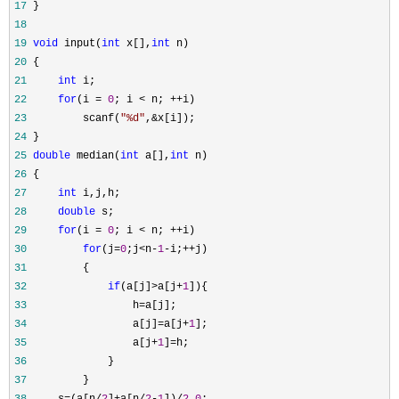
17
18
19
void
 input(
int
 x[],
int
20
21
int
22
for
(i = 
0
; i < n; ++
23
         scanf(
"
%d
"
,&
24
25
double
 median(
int
 a[],
int
26
27
int
28
double
29
for
(i = 
0
; i < n; ++
30
for
(j=
0
;j<n-
1
-i;++
31
32
if
(a[j]>a[j+
1
33
                 h=
34
                 a[j]=a[j+
1
35
                 a[j+
1
]=
36
37