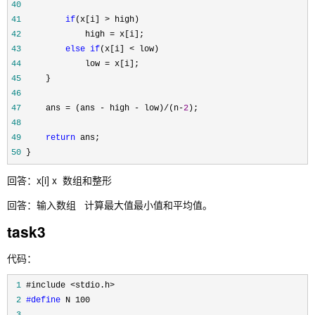
40
41
if
(x[i] >
42
             high =
43
else
if
(x[i] <
44
             low =
45
46
47
     ans = (ans - high - low)/(n-
2
48
49
return
50
 }
回答：x[i] x 数组和整形
回答：输入数组 计算最大值最小值和平均值。
task3
代码：
 1
 2
#define