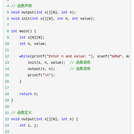
 3
 4
//
 函数声明
 5
void
 output(
int
 x[][N], 
int
 6
void
 init(
int
 x[][N], 
int
 n, 
int
 7
 8
int
 9
int
10
int
11
12
while
(printf(
"
Enter n and value: 
"
), scanf(
"
%d%d
"
, &n,
13
         init(x, n, value);  
//
 函数调用
14
         output(x, n);       
//
 函数调用
15
         printf(
"
\n
"
16
17
18
return
0
19
20
21
//
 函数定义
22
void
 output(
int
 x[][N], 
int
23
int
24