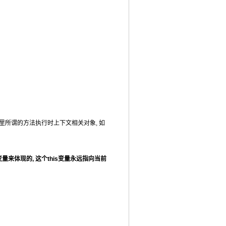
参数.这里所谓的方法执行时上下文相关对象, 如
变量来体现的, 这个this变量永远指向当前