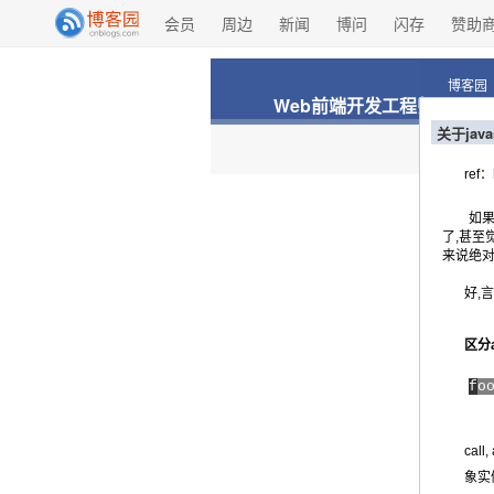
会员
周边
新闻
博问
闪存
赞助
博客园
Web前端开发工程师
关于java
ref：
如果没接
了,甚至
来说绝对
好,
区分a
f
o
call
象实