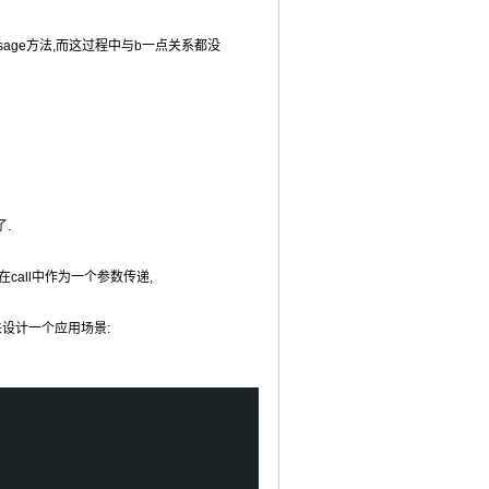
tMessage方法,而这过程中与b一点关系都没
.
a的消息”在call中作为一个参数传递,
来设计一个应用场景: