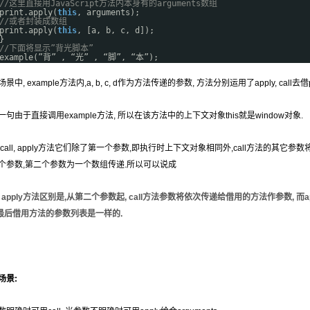
//这里直接用JavaScript方法内本身有的arguments数组
print.apply(
this
, arguments);
//或者封装成数组
print.apply(
this
, [a, b, c, d]);
}
//下面将显示”背光脚本”
example(”背” , “光” , “脚”, “本”);
景中, example方法内,a, b, c, d作为方法传递的参数, 方法分别运用了apply, call去借
一句由于直接调用example方法, 所以在该方法中的上下文对象this就是window对象.
,call, apply方法它们除了第一个参数,即执行时上下文对象相同外,call方法的其它参
个参数,第二个参数为一个数组传递.所以可以说成
ll, apply方法区别是,从第二个参数起, call方法参数将依次传递给借用的方法作参数,
 最后借用方法的参数列表是一样的.
场景: