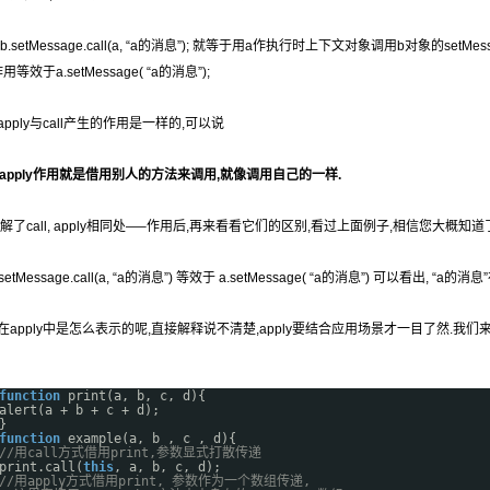
b.setMessage.call(a, “a的消息”); 就等于用a作执行时上下文对象调用b对象的se
作用等效于a.setMessage( “a的消息”);
apply与call产生的作用是一样的,可以说
ll, apply作用就是借用别人的方法来调用,就像调用自己的一样.
理解了call, apply相同处—–作用后,再来看看它们的区别,看过上面例子,相信您大概知道了
.setMessage.call(a, “a的消息”) 等效于 a.setMessage( “a的消息”) 可以看出, “
在apply中是怎么表示的呢,直接解释说不清楚,apply要结合应用场景才一目了然.我们
function
print(a, b, c, d){
alert(a + b + c + d);
}
function
example(a, b , c , d){
//用call方式借用print,参数显式打散传递
print.call(
this
, a, b, c, d);
//用apply方式借用print, 参数作为一个数组传递,