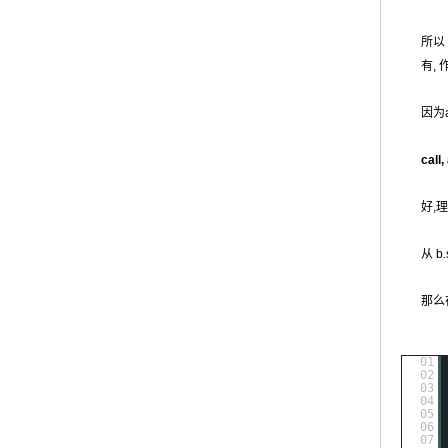
所以 
有, 
因为
ca
好,
从 b
那么
01
02
03
04
05
06
07