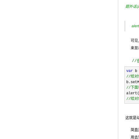
题外话:j
aler
可见,
来显示
//
var
//
给对
b.set
//
下面
alert
//
给对
这就是动态
简直
用去