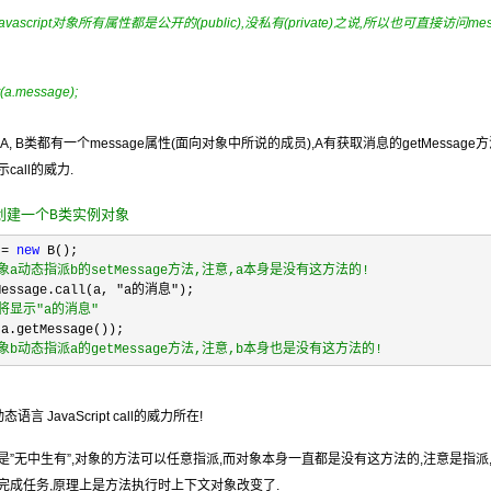
avascript对象所有属性都是公开的(public),没私有(private)之说,所以也可直接访问me
t(a.message);
A, B类都有一个message属性(面向对象中所说的成员),A有获取消息的getMessage方
call的威力.
创建一个B类实例对象
b
=
new
B();
象a动态指派b的setMessage方法,注意,a本身是没有这方法的!
Message.call(a,
"
a的消息
"
);
将显示"a的消息"
(a.getMessage());
象b动态指派a的getMessage方法,注意,b本身也是没有这方法的!
语言 JavaScript call的威力所在!
是”无中生有”,对象的方法可以任意指派,而对象本身一直都是没有这方法的,注意是指派
完成任务,原理上是方法执行时上下文对象改变了.