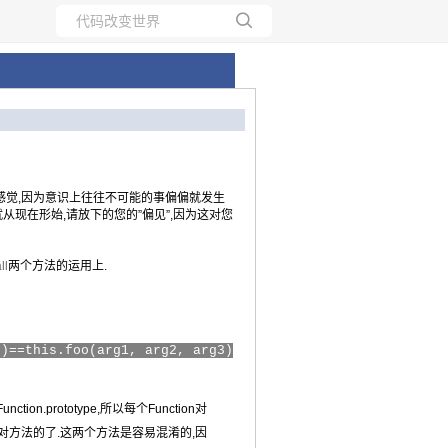
所有博客
当前博客
的感觉,因为意识上往往不可能的事偏偏就发生
就从现在形始,请放下的您的”偏见”,因为这对您
ll
两个方法的运用上.
s)
==
this
.foo(arg1, arg2, arg3)
ion.prototype,所以每个Function对
是针对方法的了.这两个方法是容易混淆的,因