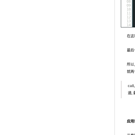
08
09
10
11
12
13
14
在这场
最后
所以
就两
ca
递,
应用