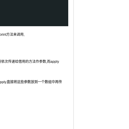
print方法来调用,
数将依次传递给借用的方法作参数,而apply
 而apply直接将这些参数放到一个数组中再传