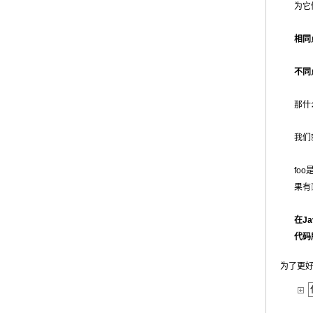
为它
相同
不同
那什
我们就上
foo
果有
在J
代码
为了更好