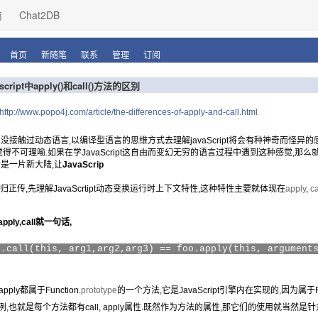
商
Chat2DB
首页
新随笔
联系
管理
订阅
script中apply()和call()方法的区别
http://www.popo4j.com/article/the-differences-of-apply-and-call.html
触过动态语言,以编译型语言的思维方式去理解javaScript将会有种神奇而怪异
觉得不可理喻.如果在学JavaScript这自由而变幻无穷的语言过程中遇到这种感觉,那么
是一片新大陆,让
JavaScrip
言归正传,先理解JavaScrtipt动态变换运行时上下文特性,这种特性主要就体现在
apply
,
ca
pply,call就一句话,
o.call(
this
, arg1,arg2,arg3)
==
foo.apply(
this
, argument
, apply都属于Function.
prototype
的一个方法,它是JavaScript引擎内在实现的,因为属于Funct
例,也就是每个方法都有call, apply属性.既然作为方法的属性,那它们的使用就当然