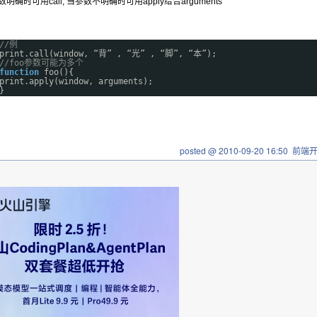
明确时可用call, 当参数不明确时可用apply给合arguments
//例
print.call(window, “背” , “光” , “脚”, “本”);
//foo参数可能为多个
function
foo(){
print.apply(window, arguments);
}
posted @
2010-09-20 16:50
前端