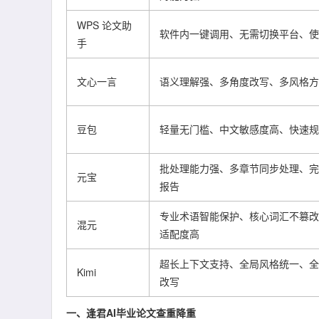
WPS 论文助
软件内一键调用、无需切换平台、使
手
文心一言
语义理解强、多角度改写、多风格方
豆包
轻量无门槛、中文敏感度高、快速规
批处理能力强、多章节同步处理、完
元宝
报告
专业术语智能保护、核心词汇不篡改
混元
适配度高
超长上下文支持、全局风格统一、全
Kimi
改写
一、逢君AI毕业论文查重降重