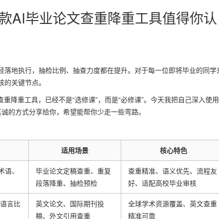
款AI毕业论文查重降重工具值得你认
经落地执行，抽检比例、抽查力度都在提升。对于每一位即将毕业的同学
核的关键节点。
查重降重工具，已经不是“选修课”，而是“必修课”。今天我把自己深入使
真诚的方式分享给你，希望能帮你少走一些弯路。
适用场景
核心特色
术语、
毕业论文定稿查重、重复
查重精准、语义优先、流程友
段落降重、抽检预检
好、适配高校毕业审核
语言比
英文论文、国际期刊投
全球学术资源覆盖、英文查重
稿、外文引用查重
精准可靠