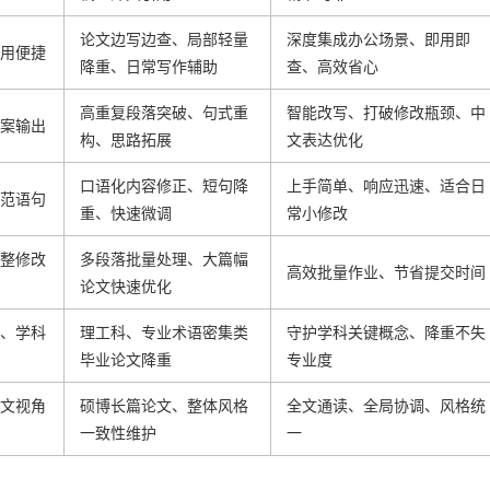
论文边写边查、局部轻量
深度集成办公场景、即用即
用便捷
降重、日常写作辅助
查、高效省心
高重复段落突破、句式重
智能改写、打破修改瓶颈、中
案输出
构、思路拓展
文表达优化
口语化内容修正、短句降
上手简单、响应迅速、适合日
范语句
重、快速微调
常小修改
整修改
多段落批量处理、大篇幅
高效批量作业、节省提交时间
论文快速优化
、学科
理工科、专业术语密集类
守护学科关键概念、降重不失
毕业论文降重
专业度
文视角
硕博长篇论文、整体风格
全文通读、全局协调、风格统
一致性维护
一