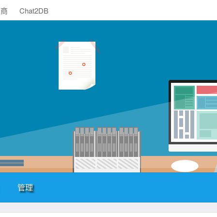
助商
Chat2DB
管理