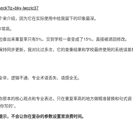
heck?lz=bky-lwccjc37
个来介绍，因为它在实际使用中给我留下的印象最深。
非常高。
查出来重复率只有5%，交到学校一查变成了15%，直接被退回修改。
保持同步更新，我对比过多次，它的查重结果和学校最终使用的系统误差
全非，逻辑不通、专业术语丢失、语感全无。
你原本的核心观点和专业表达，只在重复率高的地方做精准替换和句式调
你写的”。
提示，不会让你在复杂的参数设置里浪费时间。