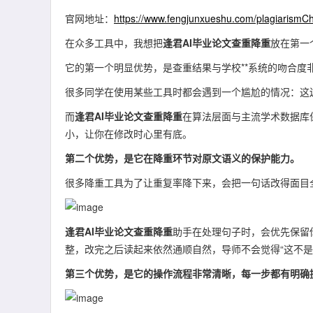
官网地址：
https://www.fengjunxueshu.com/plagiarismC
在众多工具中，我想把
逢君AI毕业论文查重降重
放在第一
它的第一个明显优势，是查重结果与学校**系统的吻合度
很多同学在使用某些工具时都会遇到一个尴尬的情况：这边
而
逢君AI毕业论文查重降重
在算法层面与主流学术数据库
小，让你在修改时心里有底。
第二个优势，是它在降重环节对原文语义的保护能力。
很多降重工具为了让重复率降下来，会把一句话改得面目
逢君AI毕业论文查重降重
助手在处理句子时，会优先保留
整，改完之后读起来依然通顺自然，导师不会觉得“这不是
第三个优势，是它的操作流程非常清晰，每一步都有明确