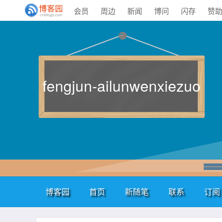
会员
周边
新闻
博问
闪存
赞
fengjun-ailunwenxiezuo
博客园
首页
新随笔
联系
订阅