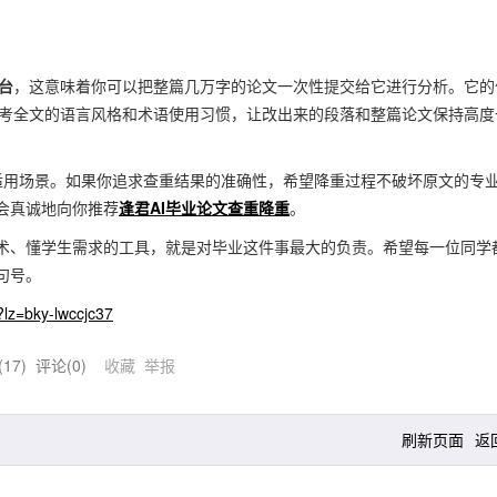
台
，这意味着你可以把整篇几万字的论文一次性提交给它进行分析。它的
会参考全文的语言风格和术语使用习惯，让改出来的段落和整篇论文保持高度
适用场景。如果你追求查重结果的准确性，希望降重过程不破坏原文的专
会真诚地向你推荐
逢君AI毕业论文查重降重
。
术、懂学生需求的工具，就是对毕业这件事最大的负责。希望每一位同学
句号。
lz=bky-lwccjc37
(
17
) 评论(
0
)
收藏
举报
刷新页面
返