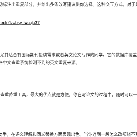
动标注出重复部分，并给出多条改写建议供你选择。这种交互方式，对于
heck?lz=bky-lwccjc37
工具，尤其适合有国际期刊投稿需求或者英文论文写作的同学。它的数据库覆
些中文查重系统检测不到的英文重复来源。
论文查重降重工具，最大的优点就是方便。你在写论文的过程中，随时可以
。
重助手，在语义理解和同义替换方面表现出色。当你遇到一段怎么改都绕不