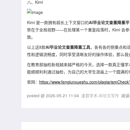
八、Kimi
Kimi 是一款拥有超长上下文窗口的
AI毕业论文查重降重平
势在于全局视野——在处理某一个重复段落时，Kimi 
致。
以上这8款
AI毕业论文查重降重工具
，各有各的侧重点和
性和逻辑流畅度，同时享受清晰友好的操作体验，那么我
在教育部抽检新规越来越严格的今天，选择一款真正懂学
能顺顺利利通过抽检，为自己的大学生涯画上一个圆满的
官网：
https://www.fengjunxueshu.com/plagiarismCheck?
posted @
2026-05-21 11:04
逢君学术-AI论文写作
阅读