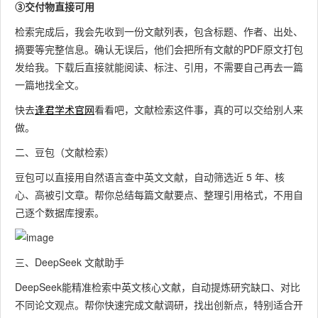
③交付物直接可用
医学文
献极全
检索完成后，我会先收到一份文献列表，包含标题、作者、出处、
摘要等完整信息。确认无误后，他们会把所有文献的PDF原文打包
按研究
发给我。下载后直接就能阅读、标注、引用，不需要自己再去一篇
方向自
一篇地找全文。
动推文
快
文献推
快去
逢君学术官网
看看吧，文献检索这件事，真的可以交给别人来
献；提
题
通义千
智能文
中英文
荐 + 研
做。
炼热点
献
问文献
献方向
主流学
究脉络
与研究
理
二、豆包（文献检索）
调研
推荐 AI
术库
+ 写作
空白；
短
思路
豆包可以直接用自然语言查中英文文献，自动筛选近 5 年、核
快速搭
时
心、高被引文章。帮你总结每篇文献要点、整理引用格式，不用自
建文献
己逐个数据库搜索。
框架
领域前
三、DeepSeek 文献助手
沿自动
挖掘；
中
DeepSeek能精准检索中英文核心文献，自动提炼研究缺口、对比
中外权
综述初
学者 /
研
不同论文观点。帮你快速完成文献调研，找出创新点，特别适合开
清华 AI
威期
稿 + 热