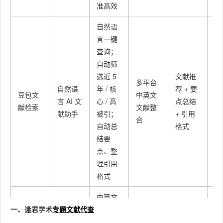
准高效
自然语
言一键
查询；
自动筛
日
选近 5
文献推
多平台
速
自然语
年 / 核
荐 + 要
豆包文
中英文
献
言 AI 文
心 / 高
点总结
献检索
文献整
初
献助手
被引；
+ 引用
合
学
自动总
格式
门
结要
点、整
理引用
格式
中英文
一、逢君学术
专题文献代查
核心文
献精准