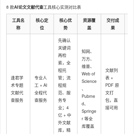
8 款
AI论文文献代查
工具核心实测对比表
工具名
核心定
核心优
资源覆
交付成
称
位
势
盖
果
先确认
关键词
知网、
再检
本
万方、
索，全
生
维普、
程托
文献列
究
Web of
逢君学
专业人
管；流
表 +
硕
Science
术专题
工 + AI
程规
PDF 原
教
、
文献代
全程代
范、服
文打
科
Pubme
查服务
查服务
务专
包，直
员
d、
业；4
接可用
会
Springe
亿 + 中
没
r 等全
外文献
人
库覆盖
库，精