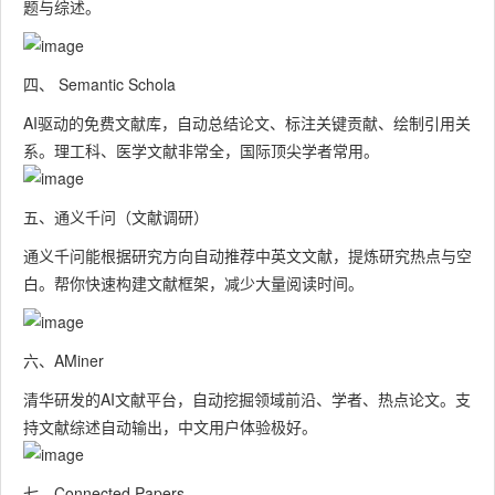
热点智
户
题与综述。
AMiner
学术文
刊、会
点分析
能追
综
献平台
议、学
+ 文献
踪；支
跟
者库
清单
四、 Semantic Schola
持文献
域
综述自
AI驱动的免费文献库，自动总结论文、标注关键贡献、绘制引用关
动生成
系。理工科、医学文献非常全，国际顶尖学者常用。
一键构
建领域
五、通义千问（文献调研）
脉络；
快
通义千问能根据研究方向自动推荐中英文文献，提炼研究热点与空
清晰展
门
白。帮你快速构建文献框架，减少大量阅读时间。
全球高
文献关
Connec
AI 文献
示核心
域
被引、
系图 +
ted
关系图
文献与
理
核心外
核心文
Papers
谱工具
衍生研
脉
六、AMiner
文文献
献清单
究；快
找
清华研发的AI文献平台，自动挖掘领域前沿、学者、热点论文。支
速定位
文
持文献综述自动输出，中文用户体验极好。
必读文
献
七、Connected Papers