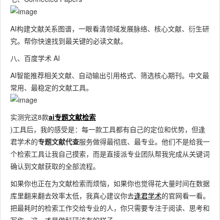
智能推
荐相关
AI构建文献关系图谱，一眼看清领域发展脉络、核心文献、衍生研
文献；
中
究。帮你快速找到最关键的必读文献。
自动生
文献检
献
中文主
成引用
中文最
索 + 引
八、百度学术 AI
百度学
检
流 AI 文
格式；
全学术
用生成
术 AI
学
AI智能推荐相关文献、自动输出引用格式、筛选核心期刊。中文最
献工具
支持核
资源库
+ 智能
教
常用、最稳定的文献工具。
心期刊
推荐
用
筛选；
实测完这8款
ai专题文献检索
稳定好
)工具后，我的感受是：每一款工具都有自己的定位和优势，但逢
用
君学术的
专题文献代查
服务做得最彻底、最专业。他们不是给我一
个检索工具让我自己摸索，而是直接派专业团队帮我完成从关键词
确认到文献获取的全部流程。
如果你也正在为文献检索而烦恼，如果你也觉得花大量时间在数据
库里翻来翻去效率太低，我真心建议你去
逢君学术
的官网看一看。
把最耗时的检索工作交给专业的人，你只需要专注于阅读、思考和