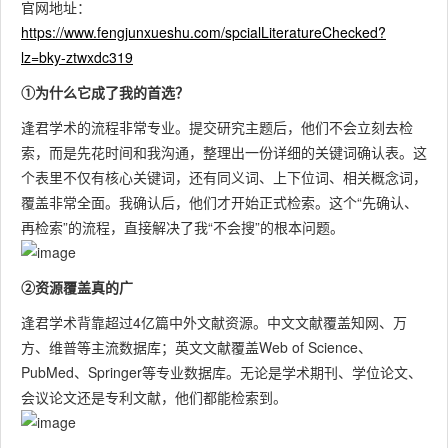
官网地址：
文献清
开
检索；
中外核
https://www.fengjunxueshu.com/spcialLiteratureChecked?
单 + 研
写
DeepS
高精度
自动提
心期
lz=bky-ztwxdc319
究缺口
述
eek 文
学术文
炼研究
刊、学
梳理 +
创
①为什么它成了我的首选？
献助手
献 AI
缺口、
位论文
综述框
点
对比观
库
逢君学术的流程非常专业。提交研究主题后，他们不会立刻去检
架
博
点；助
索，而是先花时间和我沟通，整理出一份详细的关键词确认表。这
力找创
个表里不仅有核心关键词，还有同义词、上下位词、相关概念词，
新点
覆盖非常全面。我确认后，他们才开始正式检索。这个“先确认、
再检索”的流程，直接解决了我“不会搜”的根本问题。
自动总
结论
②资源覆盖真的广
文、标
理
注关键
国际顶
文献阅
科
逢君学术背靠超过4亿篇中外文献资源。中文文献覆盖知网、万
AI 驱动
Semant
贡献；
尖期
读 + 关
学
方、维普等主流数据库；英文文献覆盖Web of Science、
免费外
ic
绘制引
刊、会
系图谱
文
PubMed、Springer等专业数据库。无论是学术期刊、学位论文、
文文献
Scholar
用关
议、外
+ 要点
刚
会议论文还是专利文献，他们都能检索到。
库
系；理
文专著
提炼
国
工科 /
研